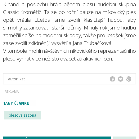
K tanci a poslechu hrála během plesu hudební skupina
Classic Kroměříž. Ta se po roční pauze na míkovický ples
opět vrátila. „Letos jsme zvolili klasičtější hudbu, aby
si mohly zatancovat i starší ročníky. Minulý rok jsme hudbu
zaměřili spíše na moderní skladby, takže pro letošek jsme
zase zvolili zklidnění,“ vysvětlila Jana Trubačíková.
V tombole mohli návštěvníci míkovického reprezentačního
plesu vyhrát více než sto dvacet atraktivních cen.
autor:
ket
TAGY ČLÁNKU
plesova sezona