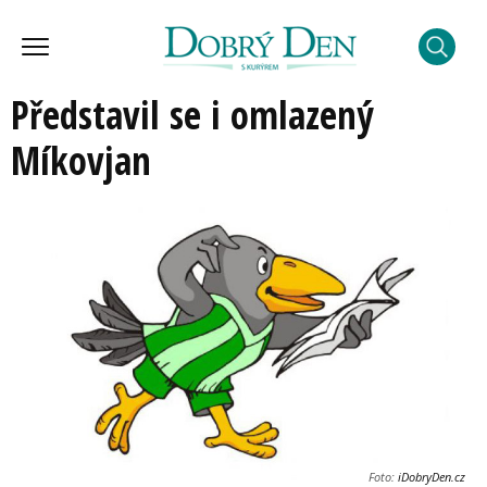
Představil se i omlazený
Míkovjan
Foto:
iDobryDen.cz