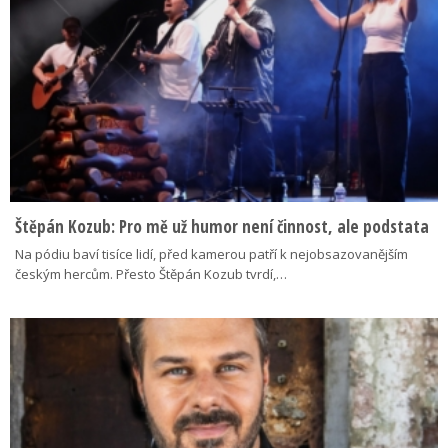
Štěpán Kozub: Pro mě už humor není činnost, ale podstata
Na pódiu baví tisíce lidí, před kamerou patří k nejobsazovanějším
českým hercům. Přesto Štěpán Kozub tvrdí,…