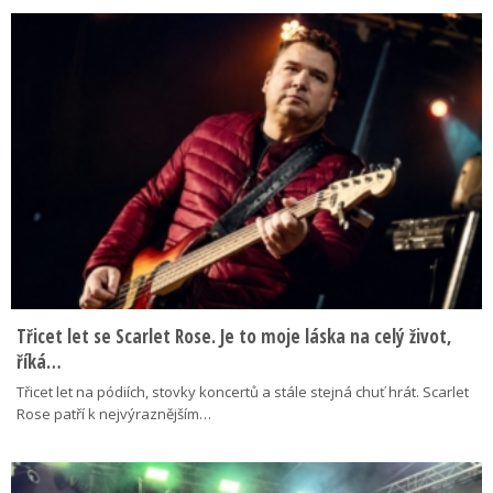
Třicet let se Scarlet Rose. Je to moje láska na celý život,
říká…
Třicet let na pódiích, stovky koncertů a stále stejná chuť hrát. Scarlet
Rose patří k nejvýraznějším…