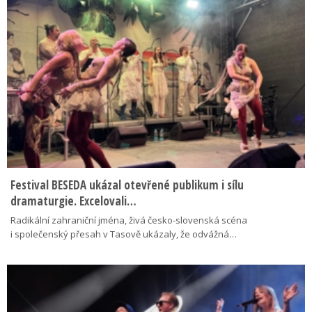
Festival BESEDA ukázal otevřené publikum i sílu
dramaturgie. Excelovali…
Radikální zahraniční jména, živá česko-slovenská scéna
i společenský přesah v Tasově ukázaly, že odvážná…