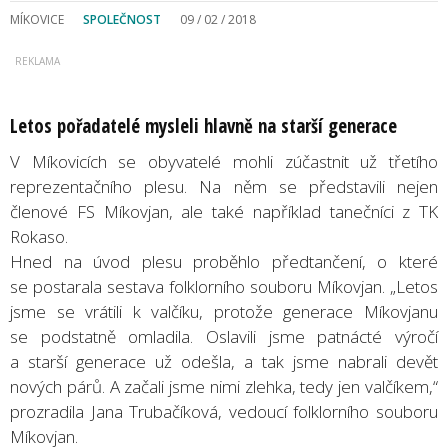
MÍKOVICE
SPOLEČNOST
09 / 02 / 2018
Letos pořadatelé mysleli hlavně na starší generace
V Míkovicích se obyvatelé mohli zúčastnit už třetího
reprezentačního plesu. Na něm se představili nejen
členové FS Míkovjan, ale také například tanečníci z TK
Rokaso.
Hned na úvod plesu proběhlo předtančení, o které
se postarala sestava folklorního souboru Míkovjan. „Letos
jsme se vrátili k valčíku, protože generace Míkovjanu
se podstatně omladila. Oslavili jsme patnácté výročí
a starší generace už odešla, a tak jsme nabrali devět
nových párů. A začali jsme nimi zlehka, tedy jen valčíkem,“
prozradila Jana Trubačíková, vedoucí folklorního souboru
Míkovjan.