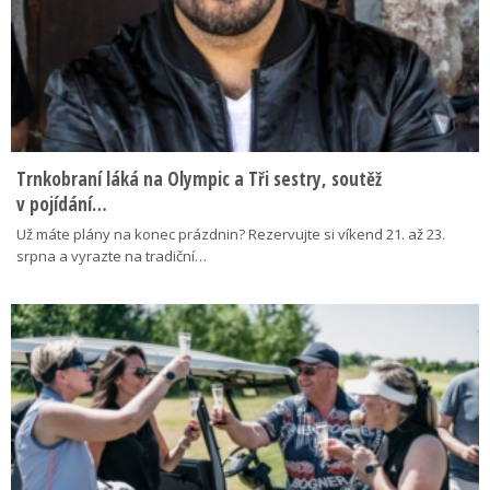
Trnkobraní láká na Olympic a Tři sestry, soutěž
v pojídání…
Už máte plány na konec prázdnin? Rezervujte si víkend 21. až 23.
srpna a vyrazte na tradiční…