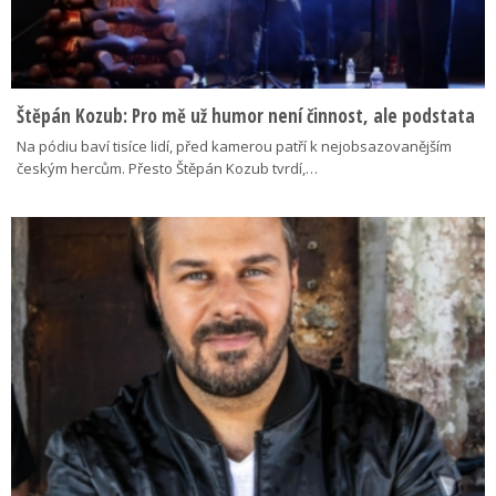
Štěpán Kozub: Pro mě už humor není činnost, ale podstata
Na pódiu baví tisíce lidí, před kamerou patří k nejobsazovanějším
českým hercům. Přesto Štěpán Kozub tvrdí,…