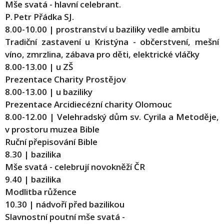
Mše svatá - hlavní celebrant.
P. Petr Přádka SJ.
8.00-10.00 | prostranství u baziliky vedle ambitu
Tradiční zastavení u Kristýna - občerstvení, mešní
víno, zmrzlina, zábava pro děti, elektrické vláčky
8.00-13.00 | u ZŠ
Prezentace Charity Prostějov
8.00-13.00 | u baziliky
Prezentace Arcidiecézní charity Olomouc
8.00-12.00 | Velehradský dům sv. Cyrila a Metoděje,
v prostoru muzea Bible
Ruční přepisování Bible
8.30 | bazilika
Mše svatá - celebrují novokněží ČR
9.40 | bazilika
Modlitba růžence
10.30 | nádvoří před bazilikou
Slavnostní poutní mše svatá -