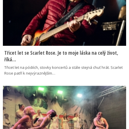
Třicet let se Scarlet Rose. Je to moje láska na celý život,
říká…
Třicet let na pódiích, stovky koncertů a stále stejná chuť hrát. Scarlet
Rose patří k nejvýraznějším…