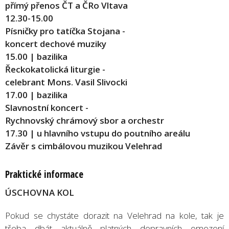
přímý přenos ČT a ČRo Vltava
12.30-15.00
Písničky pro tatíčka Stojana -
koncert dechové muziky
15.00 | bazilika
Řeckokatolická liturgie -
celebrant Mons. Vasil Slivocki
17.00 | bazilika
Slavnostní koncert -
Rychnovský chrámový sbor a orchestr
17.30 | u hlavního vstupu do poutního areálu
Závěr s cimbálovou muzikou Velehrad
Praktické informace
ÚSCHOVNA KOL
Pokud se chystáte dorazit na Velehrad na kole, tak je
třeba dbát aktuálně platných dopravních omezení