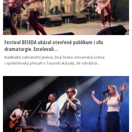
Festival BESEDA ukázal otevřené publikum i sílu
dramaturgie. Excelovali…
Radikální zahraniční jména, živá česko-slovenská scéna
i společenský přesah v Tasově ukázaly, že odvážná…