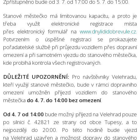
Zpřístupněno bude od 3. 7. od 17:00 do 5. 7. do 15:00.
Stanové městečko má limitovanou kapacitu, a proto je
třeba využít elektronické registrace místa
přes elektronický formulář na
www.dnylididobrevule.cz
.
Potvrzením o úspěšné registraci se prokazujete
pořadatelské službě při průjezdu vozidlem přes dopravní
omezení a při samotném vjezdu do stanového městečka,
kde probíhá kontrola všech registrovaných.
DŮLEŽITÉ UPOZORNĚNÍ:
Pro návštěvníky Velehradu,
kteří využijí stanové městečko, bude v rámci dopravního
omezení umožněn příjezd vozidlem do stanového
městečka
do 4. 7. do 14:00 bez omezení
.
Od 4. 7 od 14:00
bude možný příjezd na Velehrad pouze
po silnici č. 42821 ze strany od obce Tupesy, a to
nejpozději do 20:00. Po této hodině bude vjezd
na Velehrad uzavřen a možnost dopravy do stanového