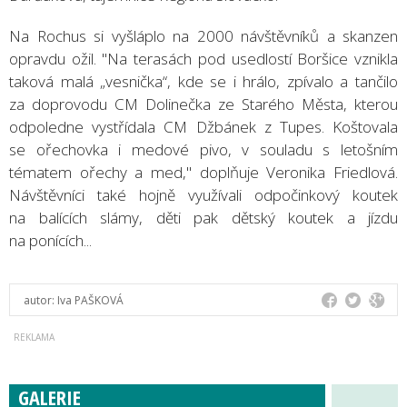
Na Rochus si vyšláplo na 2000 návštěvníků a skanzen
opravdu ožil. "Na terasách pod usedlostí Boršice vznikla
taková malá „vesnička“, kde se i hrálo, zpívalo a tančilo
za doprovodu CM Dolinečka ze Starého Města, kterou
odpoledne vystřídala CM Džbánek z Tupes. Koštovala
se ořechovka i medové pivo, v souladu s letošním
tématem ořechy a med," doplňuje Veronika Friedlová.
Návštěvníci také hojně využívali odpočinkový koutek
na balících slámy, děti pak dětský koutek a jízdu
na ponících...
autor:
Iva PAŠKOVÁ
GALERIE