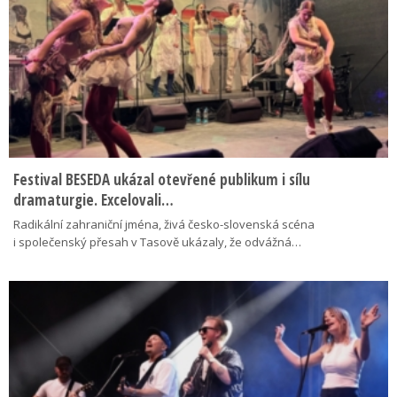
Festival BESEDA ukázal otevřené publikum i sílu
dramaturgie. Excelovali…
Radikální zahraniční jména, živá česko-slovenská scéna
i společenský přesah v Tasově ukázaly, že odvážná…