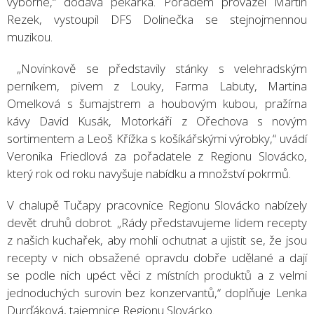
výborné,“ dodává pekařka. Pořadem provázel Martin
Rezek, vystoupil DFS Dolinečka se stejnojmennou
muzikou.
„Novinkově se představily stánky s velehradským
perníkem, pivem z Louky, Farma Labuty, Martina
Omelková s šumajstrem a houbovým kubou, pražírna
kávy David Kusák, Motorkáři z Ořechova s novým
sortimentem a Leoš Křížka s košíkářskými výrobky,“ uvádí
Veronika Friedlová za pořadatele z Regionu Slovácko,
který rok od roku navyšuje nabídku a množství pokrmů.
V chalupě Tučapy pracovnice Regionu Slovácko nabízely
devět druhů dobrot. „Rády představujeme lidem recepty
z našich kuchařek, aby mohli ochutnat a ujistit se, že jsou
recepty v nich obsažené opravdu dobře udělané a dají
se podle nich upéct věci z místních produktů a z velmi
jednoduchých surovin bez konzervantů,“ doplňuje Lenka
Durďáková, tajemnice Regionu Slovácko.