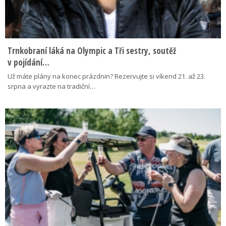
Trnkobraní láká na Olympic a Tři sestry, soutěž
v pojídání…
Už máte plány na konec prázdnin? Rezervujte si víkend 21. až 23.
srpna a vyrazte na tradiční…