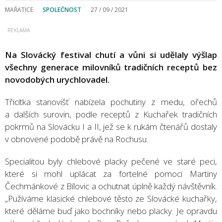
MAŘATICE
SPOLEČNOST
27 / 09 / 2021
Na Slovácký festival chutí a vůni si udělaly výšlap
všechny generace milovníků tradičních receptů bez
novodobých urychlovadel.
Třicítka stanovišť nabízela pochutiny z medu, ořechů
a dalších surovin, podle receptů z Kuchařek tradičních
pokrmů na Slovácku I a II, jež se k rukám čtenářů dostaly
v obnovené podobě právě na Rochusu.
Specialitou byly chlebové placky pečené ve staré peci,
které si mohl uplácat za fortelné pomoci Martiny
Čechmánkové z Bílovic a ochutnat úplně každý návštěvník.
„Pužíváme klasické chlebové těsto ze Slovácké kuchařky,
které děláme buď jako bochníky nebo placky. Je opravdu