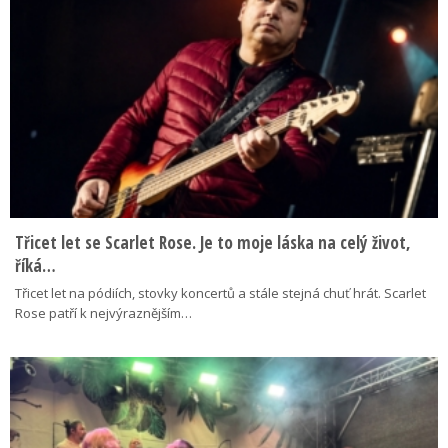
Třicet let se Scarlet Rose. Je to moje láska na celý život,
říká…
Třicet let na pódiích, stovky koncertů a stále stejná chuť hrát. Scarlet
Rose patří k nejvýraznějším…