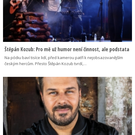
Štěpán Kozub: Pro mě už humor není činnost, ale podstata
Na pódiu baví tisíce lidí, před kamerou patří k nejobsazovanějším
českým hercům. Přesto Štěpán Kozub tvrdí,…