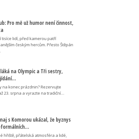
ub: Pro mě už humor není činnost,
ta
 tisíce lidí, před kamerou patří
anějším českým hercům. Přesto Štěpán
…
láká na Olympic a Tři sestry,
ojídání…
y na konec prázdnin? Rezervujte
 až 23. srpna a vyrazte na tradiční…
naj s Komorou ukázal, že byznys
neformálních…
é hřiště, přátelská atmosféra a lidé,