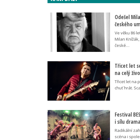
Odešel Mil
českého umě
Ve věku 86 le
Milan Knížák,
české…
Třicet let 
na celý živ
Třicet let na 
chuť hrát. Sc
Festival B
i sílu dram
Radikální za
scéna i spol