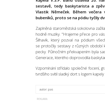
Kapela V.S.P. Band oslavila 20. na
sestavě, tedy baskytarista a zpěv
Vlastik Němeček. Během večera vy
bubeníků, proto se na pódiu tyčily dv
Zaplněná staroměstská sokolovna zažila 
hodně muziky. "Hrajeme přece pro vás,"
Šilhavík, který pozval na pódium vše
se protočily sestavy z různých období 
pecky. Půlnočním překvapením byla sa
Generace, kterého doprovodila baskytar
Vzpomínání střídalo společné focení, gr
tvrdšího svítil sladký dort s logem kapely
autor:
pas