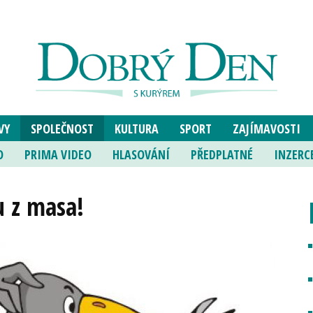
VY
SPOLEČNOST
KULTURA
SPORT
ZAJÍMAVOSTI
O
PRIMA VIDEO
HLASOVÁNÍ
PŘEDPLATNÉ
INZERC
u z masa!