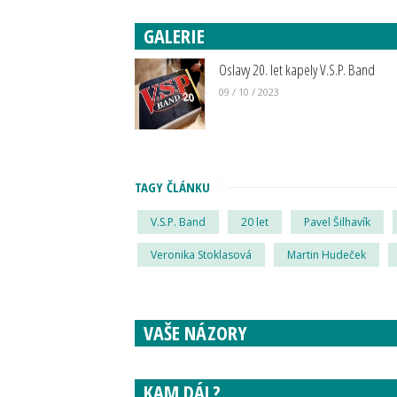
GALERIE
Oslavy 20. let kapely V.S.P. Band
09 / 10 / 2023
TAGY ČLÁNKU
V.S.P. Band
20 let
Pavel Šilhavík
Veronika Stoklasová
Martin Hudeček
VAŠE NÁZORY
KAM DÁL?