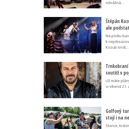
odvážná…
Štěpán Koz
ale podsta
Na pódiu baví
k nejobsazov
Kozub tvrdí,
Trnkobraní 
soutěž v p
Už máte plán
si víkend 21.
Golfový tur
stojí i na 
Slunce, krásn