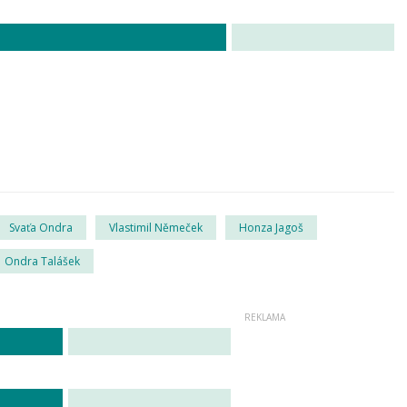
Svaťa Ondra
Vlastimil Němeček
Honza Jagoš
Ondra Talášek