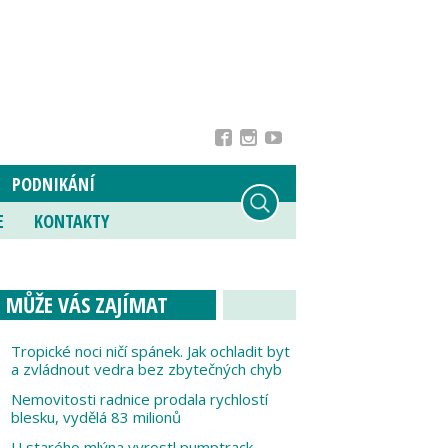
PODNIKÁNÍ
E
KONTAKTY
MŮŽE VÁS ZAJÍMAT
Tropické noci ničí spánek. Jak ochladit byt
a zvládnout vedra bez zbytečných chyb
Nemovitosti radnice prodala rychlostí
blesku, vydělá 83 milionů
U starého mlýna vyrostl pumptrack,