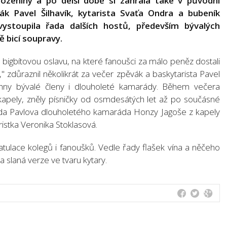
rozeniny a po delší době si zahrála také v původní
ák Pavel Šilhavík, kytarista Svaťa Ondra a bubeník
stoupila řada dalších hostů, především bývalých
ě bicí soupravy.
bigbítovou oslavu, na které fanoušci za málo peněz dostali
 zdůraznil několikrát za večer zpěvák a baskytarista Pavel
chny bývalé členy i dlouholeté kamarády. Během večera
kapely, zněly písničky od osmdesátých let až po součásné
da Pavlova dlouholetého kamaráda Honzy Jagoše z kapely
istka Veronika Stoklasová.
atulace kolegů i fanoušků. Vedle řady flašek vína a něčeho
 a slaná verze ve tvaru kytary.