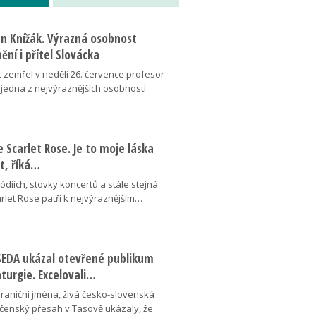
an Knížák. Výrazná osobnost
ní i přítel Slovácka
t zemřel v neděli 26. července profesor
 jedna z nejvýraznějších osobností
se Scarlet Rose. Je to moje láska
ot, říká…
pódiích, stovky koncertů a stále stejná
arlet Rose patří k nejvýraznějším…
ESEDA ukázal otevřené publikum
aturgie. Excelovali…
hraniční jména, živá česko-slovenská
ečenský přesah v Tasově ukázaly, že