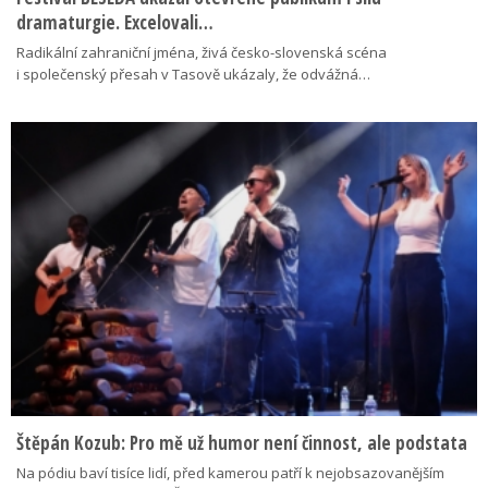
dramaturgie. Excelovali…
Radikální zahraniční jména, živá česko-slovenská scéna
i společenský přesah v Tasově ukázaly, že odvážná…
Štěpán Kozub: Pro mě už humor není činnost, ale podstata
Na pódiu baví tisíce lidí, před kamerou patří k nejobsazovanějším