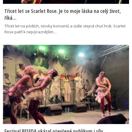
Třicet let se Scarlet Rose. Je to moje láska na celý život,
říká…
Třicet let na pódiích, stovky koncertů a stále stejná chuť hrát. Scarlet
Rose patří k nejvýraznějším…
Festival BESEDA ukázal otevřené publikum i sílu