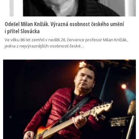
Odešel Milan Knížák. Výrazná osobnost českého umění
i přítel Slovácka
Ve věku 86 let zemřel v neděli 26. července profesor Milan Knížák,
jedna z nejvýraznějších osobností české…