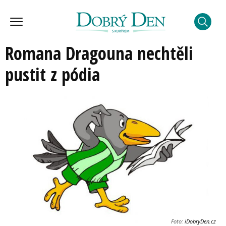
Romana Dragouna nechtěli
pustit z pódia
Foto:
iDobryDen.cz