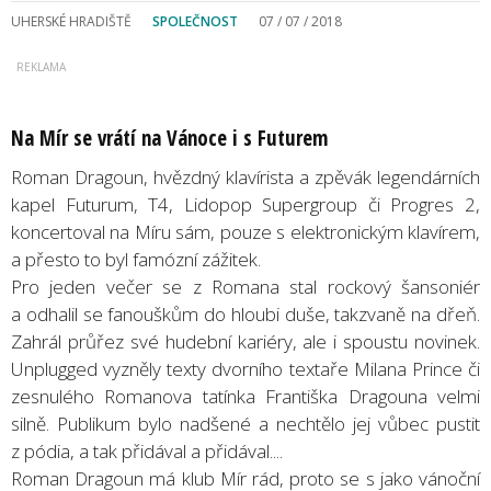
UHERSKÉ HRADIŠTĚ
SPOLEČNOST
07 / 07 / 2018
Na Mír se vrátí na Vánoce i s Futurem
Roman Dragoun, hvězdný klavírista a zpěvák legendárních
kapel Futurum, T4, Lidopop Supergroup či Progres 2,
koncertoval na Míru sám, pouze s elektronickým klavírem,
a přesto to byl famózní zážitek.
Pro jeden večer se z Romana stal rockový šansoniér
a odhalil se fanouškům do hloubi duše, takzvaně na dřeň.
Zahrál průřez své hudební kariéry, ale i spoustu novinek.
Unplugged vyzněly texty dvorního textaře Milana Prince či
zesnulého Romanova tatínka Františka Dragouna velmi
silně. Publikum bylo nadšené a nechtělo jej vůbec pustit
z pódia, a tak přidával a přidával....
Roman Dragoun má klub Mír rád, proto se s jako vánoční