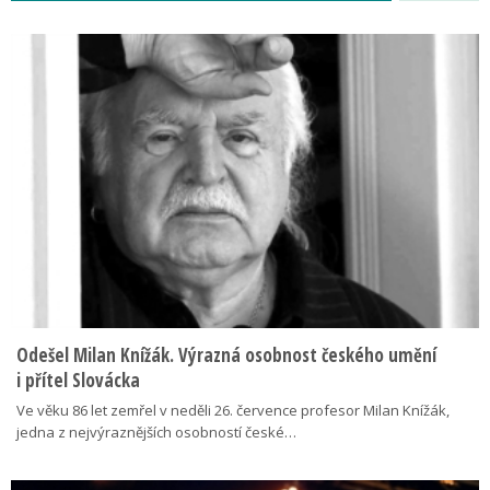
Odešel Milan Knížák. Výrazná osobnost českého umění
i přítel Slovácka
Ve věku 86 let zemřel v neděli 26. července profesor Milan Knížák,
jedna z nejvýraznějších osobností české…