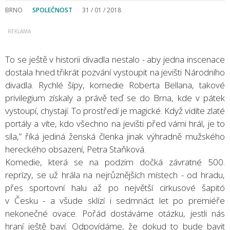
BRNO
SPOLEČNOST
31 / 01 / 2018
To se ještě v historii divadla nestalo - aby jedna inscenace
dostala hned třikrát pozvání vystoupit na jevišti Národního
divadla. Rychlé šípy, komedie Roberta Bellana, takové
privilegium získaly a právě teď se do Brna, kde v pátek
vystoupí, chystají. To prostředí je magické. Když vidíte zlaté
portály a víte, kdo všechno na jevišti před vámi hrál, je to
síla,” říká jediná ženská členka jinak výhradně mužského
hereckého obsazení, Petra Staňková.
Komedie, která se na podzim dočká závratné 500.
reprízy, se už hrála na nejrůznějších místech - od hradu,
přes sportovní halu až po největší cirkusové šapitó
v Česku - a všude sklízí i sedmnáct let po premiéře
nekonečné ovace. Pořád dostáváme otázku, jestli nás
hraní ještě baví. Odpovídáme, že dokud to bude bavit