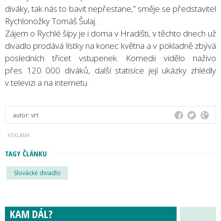
diváky, tak nás to bavit nepřestane,” směje se představitel
Rychlonožky Tomáš Šulaj.
Zájem o Rychlé šípy je i doma v Hradišti, v těchto dnech už
divadlo prodává lístky na konec května a v pokladně zbývá
posledních třicet vstupenek. Komedii vidělo naživo
přes 120 000 diváků, další statisíce její ukázky zhlédly
v televizi a na internetu.
autor:
vrt
TAGY ČLÁNKU
Slovácké divadlo
KAM DÁL?