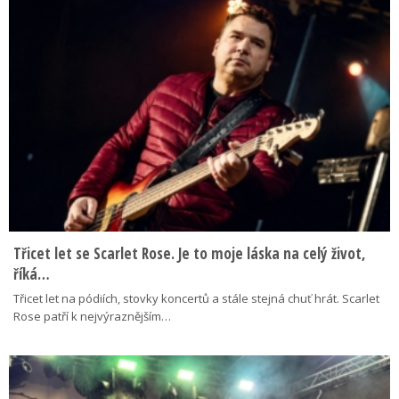
Třicet let se Scarlet Rose. Je to moje láska na celý život,
říká…
Třicet let na pódiích, stovky koncertů a stále stejná chuť hrát. Scarlet
Rose patří k nejvýraznějším…