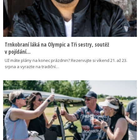
Trnkobraní láká na Olympic a Tři sestry, soutěž
v pojídání…
Už máte plány na konec prázdnin? Rezervujte si víkend 21. až 23.
srpna a vyrazte na tradiční…