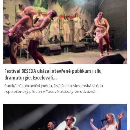
Festival BESEDA ukázal otevřené publikum i sílu
dramaturgie. Excelovali…
Radikální zahraniční jména, živá česko-slovenská scéna
i společenský přesah v Tasově ukázaly, že odvážná…