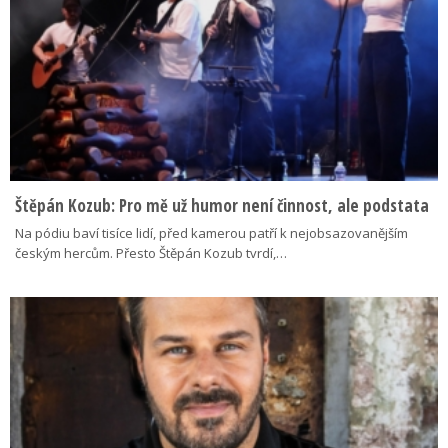
Štěpán Kozub: Pro mě už humor není činnost, ale podstata
Na pódiu baví tisíce lidí, před kamerou patří k nejobsazovanějším
českým hercům. Přesto Štěpán Kozub tvrdí,…