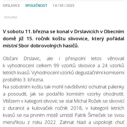
DRSLAVICE
SPOLEČNOST
14 / 03 / 2023
V sobotu 11. března se konal v Drslavicích v Obecním
domě již 15. ročník koštu slivovice, který pořádal
místní Sbor dobrovolných hasičů.
Občani Drslavic, ale i přespolní letos věnovali
k vyhodnocení celkem 99 vzorků slivovice a 24 vzorků
letních kvasů. Vyhodnocení vzorků degustačními komisemi
proběhlo 3. března.
Na sobotním koštu tak mohli návštěvníci ochutnat pálenky
a posoudit, jak se podařilo komisím vzorky ohodnotit.
Vítězem v kategorii slivovic se stal Michal Rožek se slivovicí
z durancií a kulovaček ročník 2018, v kategorii letních
kvasů se na prvním místě umístil Patrik Šimeček se svou
meruňkou z roku 2022. Zahnat hlad a uspokojit chuť