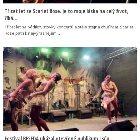
Třicet let se Scarlet Rose. Je to moje láska na celý život,
říká…
Třicet let na pódiích, stovky koncertů a stále stejná chuť hrát. Scarlet
Rose patří k nejvýraznějším…
Festival BESEDA ukázal otevřené publikum i sílu