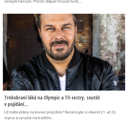
českým hercům. Přesto Štěpán Kozub tvrdí,…
Trnkobraní láká na Olympic a Tři sestry, soutěž
v pojídání…
Už máte plány na konec prázdnin? Rezervujte si víkend 21. až 23.
srpna a vyrazte na tradiční…