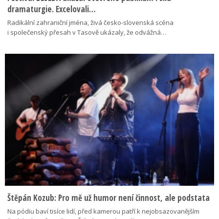
dramaturgie. Excelovali…
Radikální zahraniční jména, živá česko-slovenská scéna
i společenský přesah v Tasově ukázaly, že odvážná…
Štěpán Kozub: Pro mě už humor není činnost, ale podstata
Na pódiu baví tisíce lidí, před kamerou patří k nejobsazovanějším