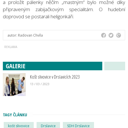
a proložit pálenky něčím „mastným“ bylo možné díky
připraveným zabijačkovým specialitám. O hudební
doprovod se postarali heligonkáři.
autor:
Radovan Chvíla
GALERIE
Košt slivovice v Drslavicích 2023
13 / 03 / 2023
TAGY ČLÁNKU
košt slivovice
Drslavice
SDH Drslavice