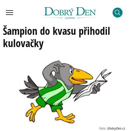
Šampion do kvasu přihodil
kulovačky
Foto:
iDobryDen.cz