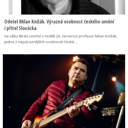
Odešel Milan Knížák. Výrazná osobnost českého umění
i přítel Slovácka
Ve věku 86 let zemřel v neděli 26. července profesor Milan Knížák,
jedna z nejvýraznějších osobností české…