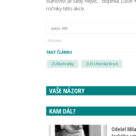
stanovišť je tady nejvíc," doplnila Lucie
ročníky této akce.
autor:
KM
TAGY ČLÁNKU
ZUŠkohrátky
ZUŠ Uherský Brod
VAŠE NÁZORY
KAM DÁL?
Odešel Mil