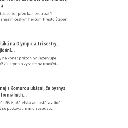
ta
 tisíce lidí, před kamerou patří
anějším českým hercům. Přesto Štěpán
…
láká na Olympic a Tři sestry,
ojídání…
y na konec prázdnin? Rezervujte
 až 23. srpna a vyrazte na tradiční…
naj s Komorou ukázal, že byznys
neformálních…
é hřiště, přátelská atmosféra a lidé,
uť se potkávat i mimo zasedací…