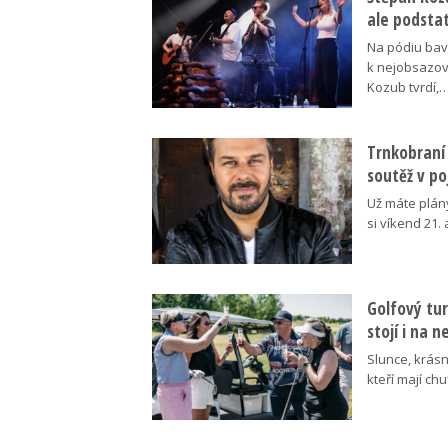
ale podsta
Na pódiu baví
k nejobsazov
Kozub tvrdí,
Trnkobraní 
soutěž v p
Už máte plán
si víkend 21.
Golfový tur
stojí i na 
Slunce, krásn
kteří mají ch