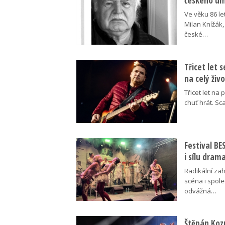
českého umě
Ve věku 86 le
Milan Knížák,
české…
Třicet let 
na celý živ
Třicet let na 
chuť hrát. Sc
Festival B
i sílu dram
Radikální za
scéna i spol
odvážná…
Štěpán Koz