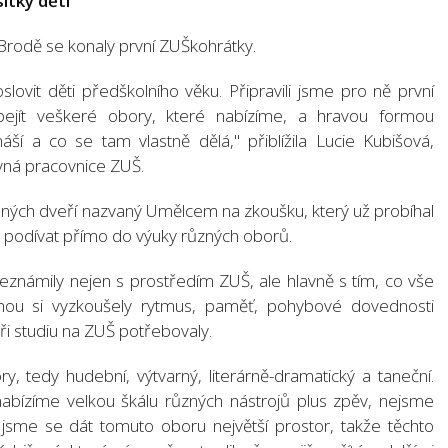
ítky dětí
rodě se konaly první ZUŠkohrátky.
oslovit děti předškolního věku. Připravili jsme pro ně první
bejít veškeré obory, které nabízíme, a hravou formou
ší a co se tam vlastně dělá," přiblížila Lucie Kubišová,
vná pracovnice ZUŠ.
ených dveří nazvaný Umělcem na zkoušku, který už probíhal
i podívat přímo do výuky různých oborů.
 seznámily nejen s prostředím ZUŠ, ale hlavně s tím, co vše
ou si vyzkoušely rytmus, paměť, pohybové dovednosti
ři studiu na ZUŠ potřebovaly.
 tedy hudební, výtvarný, literárně-dramatický a taneční.
ízíme velkou škálu různých nástrojů plus zpěv, nejsme
i jsme se dát tomuto oboru největší prostor, takže těchto