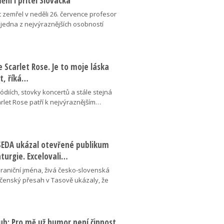
ní i přítel Slovácka
t zemřel v neděli 26. července profesor
 jedna z nejvýraznějších osobností
se Scarlet Rose. Je to moje láska
ot, říká…
pódiích, stovky koncertů a stále stejná
arlet Rose patří k nejvýraznějším…
ESEDA ukázal otevřené publikum
aturgie. Excelovali…
hraniční jména, živá česko-slovenská
ečenský přesah v Tasově ukázaly, že
ub: Pro mě už humor není činnost,