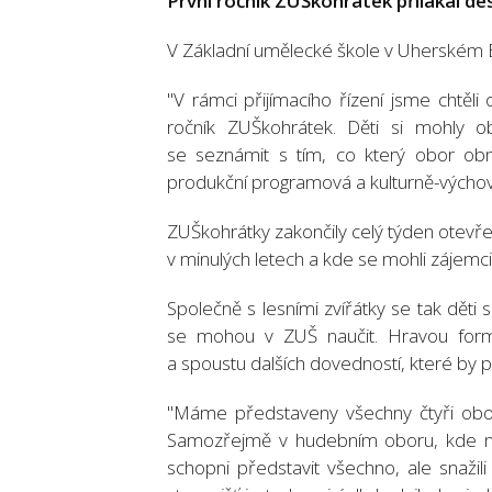
První ročník ZUŠkohrátek přilákal des
V Základní umělecké škole v Uherském B
"V rámci přijímacího řízení jsme chtěli 
ročník ZUŠkohrátek. Děti si mohly o
se seznámit s tím, co který obor obná
produkční programová a kulturně-výcho
ZUŠkohrátky zakončily celý týden otevř
v minulých letech a kde se mohli zájemc
Společně s lesními zvířátky se tak děti
se mohou v ZUŠ naučit. Hravou form
a spoustu dalších dovedností, které by p
"Máme představeny všechny čtyři obory,
Samozřejmě v hudebním oboru, kde nab
schopni představit všechno, ale snažil