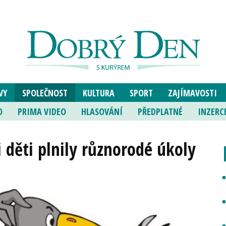
VY
SPOLEČNOST
KULTURA
SPORT
ZAJÍMAVOSTI
O
PRIMA VIDEO
HLASOVÁNÍ
PŘEDPLATNÉ
INZERC
i děti plnily různorodé úkoly