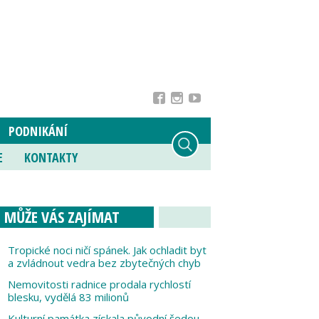
PODNIKÁNÍ
E
KONTAKTY
MŮŽE VÁS ZAJÍMAT
Tropické noci ničí spánek. Jak ochladit byt
a zvládnout vedra bez zbytečných chyb
Nemovitosti radnice prodala rychlostí
blesku, vydělá 83 milionů
Kulturní památka získala původní šedou