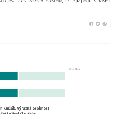
 Kubišová, která zároveň potvrdila, že se již počítá s dalšími
an Knížák. Výrazná osobnost