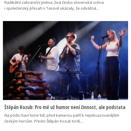
Radikální zahraniční jména, živá česko-slovenská scéna
i společenský přesah v Tasově ukázaly, že odvážná…
Štěpán Kozub: Pro mě už humor není činnost, ale podstata
Na pódiu baví tisíce lidí, před kamerou patří k nejobsazovanějším
českým hercům. Přesto Štěpán Kozub tvrdí,…