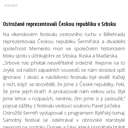
Ostrožané reprezentovali Českou republiku v Srbsku
Na víkendovém festivalu cestovního ruchu v Bělehradu
reprezentovala Českou republiku Šermířská a divadelní
společnost Memento mori ve společném historickém
bloku spolu s účinkujícími ze Srbska, Ruska a Maďarska.
„Srbové nás přivítali neuvěřitelně srdečně. Nejsme na to
zvyklí, od našich západních sousedů se nám dostává spíš
ignorace. I diváci a návštěvníci festivalu byli skvělí. Každý
z nich, když se dozvěděl, že jsme z České republiky, řekl,
že jsme jejich bratři. A prokazovali nám velkou úctu. Byli
jsme lehce v rozpacích, nevíme, čím jsme si ji zasloužili,“
popsal zážitky z festivalu vedoucí souboru Pavel Jurčeka.
Ostrožští šermíři vystupovali s programem Rytířský turnaj.
Samotný festival se odehrával v obrovské starobylé
pevnosti na soutoku Dunaje a Sávy, která pomáhala bránit