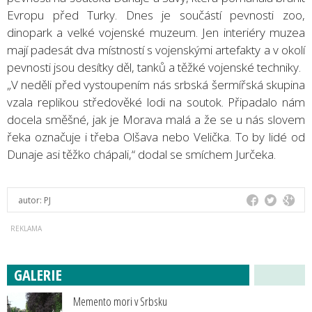
Evropu před Turky. Dnes je součástí pevnosti zoo,
dinopark a velké vojenské muzeum. Jen interiéry muzea
mají padesát dva místností s vojenskými artefakty a v okolí
pevnosti jsou desítky děl, tanků a těžké vojenské techniky.
„V neděli před vystoupením nás srbská šermířská skupina
vzala replikou středověké lodi na soutok. Připadalo nám
docela směšné, jak je Morava malá a že se u nás slovem
řeka označuje i třeba Olšava nebo Velička. To by lidé od
Dunaje asi těžko chápali,“ dodal se smíchem Jurčeka.
autor:
PJ
GALERIE
Memento mori v Srbsku