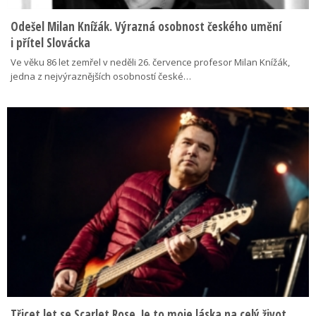
Odešel Milan Knížák. Výrazná osobnost českého umění
i přítel Slovácka
Ve věku 86 let zemřel v neděli 26. července profesor Milan Knížák,
jedna z nejvýraznějších osobností české…
Třicet let se Scarlet Rose. Je to moje láska na celý život,