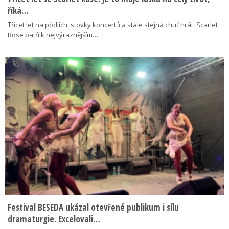
říká…
Třicet let na pódiích, stovky koncertů a stále stejná chuť hrát. Scarlet
Rose patří k nejvýraznějším…
Festival BESEDA ukázal otevřené publikum i sílu
dramaturgie. Excelovali…