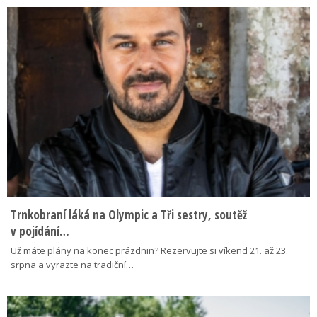
Trnkobraní láká na Olympic a Tři sestry, soutěž
v pojídání…
Už máte plány na konec prázdnin? Rezervujte si víkend 21. až 23.
srpna a vyrazte na tradiční…