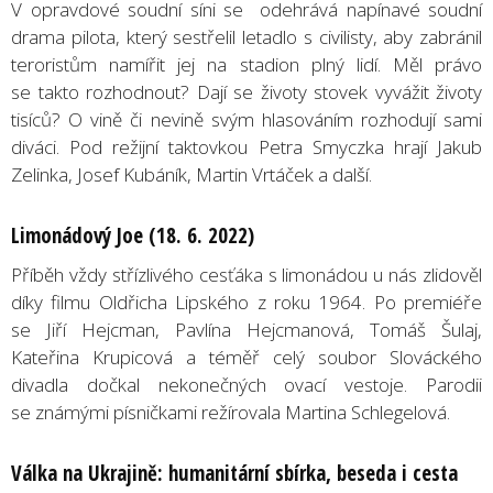
V opravdové soudní síni se odehrává napínavé soudní
drama pilota, který sestřelil letadlo s civilisty, aby zabránil
teroristům namířit jej na stadion plný lidí. Měl právo
se takto rozhodnout? Dají se životy stovek vyvážit životy
tisíců? O vině či nevině svým hlasováním rozhodují sami
diváci. Pod režijní taktovkou Petra Smyczka hrají Jakub
Zelinka, Josef Kubáník, Martin Vrtáček a další.
Limonádový Joe (18. 6. 2022)
Příběh vždy střízlivého cesťáka s limonádou u nás zlidověl
díky filmu Oldřicha Lipského z roku 1964. Po premiéře
se Jiří Hejcman, Pavlína Hejcmanová, Tomáš Šulaj,
Kateřina Krupicová a téměř celý soubor Slováckého
divadla dočkal nekonečných ovací vestoje. Parodii
se známými písničkami režírovala Martina Schlegelová.
Válka na Ukrajině
: humanit
ární sbírka, beseda i cesta