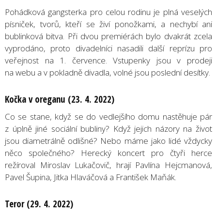
Pohádková gangsterka pro celou rodinu je plná veselých
písniček, tvorů, kteří se živí ponožkami, a nechybí ani
bublinková bitva. Při dvou premiérách bylo dvakrát zcela
vyprodáno, proto divadelníci nasadili další reprízu pro
veřejnost na 1. července. Vstupenky jsou v prodeji
na webu a v pokladně divadla, volné jsou poslední desítky.
Kočka v oreganu (23. 4. 2022)
Co se stane, když se do vedlejšího domu nastěhuje pár
z úplně jiné sociální bubliny? Když jejich názory na život
jsou diametrálně odlišné? Nebo máme jako lidé vždycky
něco společného? Herecký koncert pro čtyři herce
režíroval Miroslav Lukačovič, hrají Pavlína Hejcmanová,
Pavel Šupina, Jitka Hlaváčová a František Maňák.
Teror (29. 4. 2022)