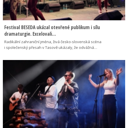
Festival BESEDA ukázal otevřené publikum i sílu
dramaturgie. Excelovali…
Radikální zahraniční jména, živá česko-slovenská scéna
i společenský přesah v Tasově ukázaly, že odvážná…