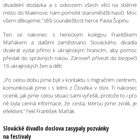
divadelní dodávka a s odvozem všech věcí na sběrné
místo do Malenovic nám pomohli staroměstští hasiči. Moc
všem děkujeme,“ těší sounáležitost herce Pavla Šupinu.
Ten se nakonec s hereckým kolegou Františkem
Maňákem a dalšími zaměstnanci Slováckého divadla
dvakrát vydal přímo k ukrajinským hranicím, aby pomoc
předali do správných rukou. Zároveň přivezli do bezpečí
16 ukrajinských žen a dětí.
„Po celou dobu jsme byli v kontaktu s migračním centrem,
komunikovali jsme i s lidmi z Člověka v tísni. Ti nakonec
ocenili, jak jsme celou situaci sami vyřešili, protože to i pro
ně byla cenná informace, že cesta, kterou jsme zvolili, je
efektivní,“ řekl František Maňák.
Slováck
é
divadlo doslova zasypaly pozvánky
na festivaly