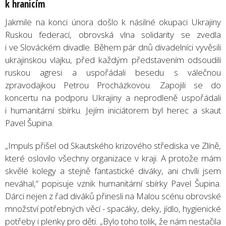
k hranicím
Jakmile na konci února došlo k násilné okupaci Ukrajiny
Ruskou federací, obrovská vlna solidarity se zvedla
i ve Slováckém divadle. Během pár dnů divadelníci vyvěsili
ukrajinskou vlajku, před každým představením odsoudili
ruskou agresi a uspořádali besedu s válečnou
zpravodajkou Petrou Procházkovou. Zapojili se do
koncertu na podporu Ukrajiny a neprodleně uspořádali
i humanitární sbírku. Jejím iniciátorem byl herec a skaut
Pavel Šupina.
„Impuls přišel od Skautského krizového střediska ve Zlíně,
které oslovilo všechny organizace v kraji. A protože mám
skvělé kolegy a stejně fantastické diváky, ani chvíli jsem
neváhal,“ popisuje vznik humanitární sbírky Pavel Šupina.
Dárci nejen z řad diváků přinesli na Malou scénu obrovské
množství potřebných věcí - spacáky, deky, jídlo, hygienické
potřeby i plenky pro děti. „Bylo toho tolik, že nám nestačila