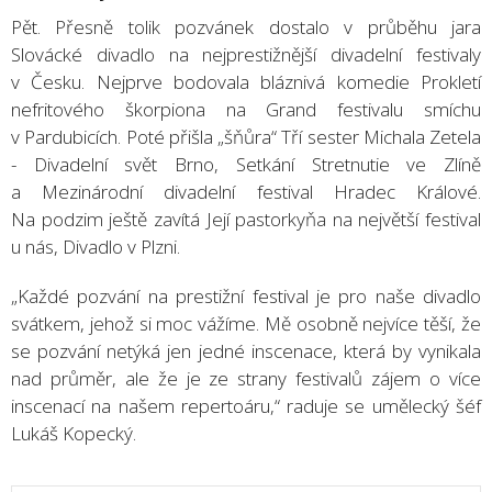
Pět. Přesně tolik pozvánek dostalo v průběhu jara
Slovácké divadlo na nejprestižnější divadelní festivaly
v Česku. Nejprve bodovala bláznivá komedie Prokletí
nefritového škorpiona na Grand festivalu smíchu
v Pardubicích. Poté přišla „šňůra“ Tří sester Michala Zetela
- Divadelní svět Brno, Setkání Stretnutie ve Zlíně
a Mezinárodní divadelní festival Hradec Králové.
Na podzim ještě zavítá Její pastorkyňa na největší festival
u nás, Divadlo v Plzni.
„Každé pozvání na prestižní festival je pro naše divadlo
svátkem, jehož si moc vážíme. Mě osobně nejvíce těší, že
se pozvání netýká jen jedné inscenace, která by vynikala
nad průměr, ale že je ze strany festivalů zájem o více
inscenací na našem repertoáru,“ raduje se umělecký šéf
Lukáš Kopecký.