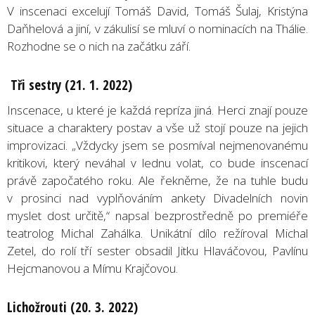
V inscenaci excelují Tomáš David, Tomáš Šulaj, Kristýna
Daňhelová a jiní, v zákulisí se mluví o nominacích na Thálie.
Rozhodne se o nich na začátku září.
Tři sestry (21. 1. 2022)
Inscenace, u které je každá repríza jiná. Herci znají pouze
situace a charaktery postav a vše už stojí pouze na jejich
improvizaci. „Vždycky jsem se posmíval nejmenovanému
kritikovi, který neváhal v lednu volat, co bude inscenací
právě započatého roku. Ale řekněme, že na tuhle budu
v prosinci nad vyplňováním ankety Divadelních novin
myslet dost určitě,“ napsal bezprostředně po premiéře
teatrolog Michal Zahálka. Unikátní dílo režíroval Michal
Zetel, do rolí tří sester obsadil Jitku Hlaváčovou, Pavlínu
Hejcmanovou a Mímu Krajčovou.
Licho
žrouti (20. 3. 2022)