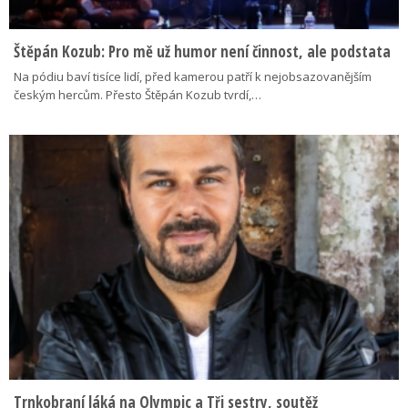
Štěpán Kozub: Pro mě už humor není činnost, ale podstata
Na pódiu baví tisíce lidí, před kamerou patří k nejobsazovanějším
českým hercům. Přesto Štěpán Kozub tvrdí,…
Trnkobraní láká na Olympic a Tři sestry, soutěž