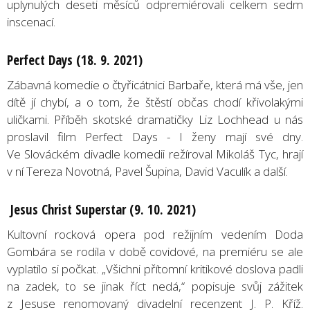
uplynulých deseti měsíců odpremiérovali celkem sedm
inscenací.
Perfect Days (18. 9. 2021)
Zábavná komedie o čtyřicátnici Barbaře, která má vše, jen
dítě jí chybí, a o tom, že štěstí občas chodí křivolakými
uličkami. Příběh skotské dramatičky Liz Lochhead u nás
proslavil film Perfect Days - I ženy mají své dny.
Ve Slováckém divadle komedii režíroval Mikoláš Tyc, hrají
v ní Tereza Novotná, Pavel Šupina, David Vaculík a další.
Jesus Christ Superstar (9. 10. 2021)
Kultovní rocková opera pod režijním vedením Doda
Gombára se rodila v době covidové, na premiéru se ale
vyplatilo si počkat. „Všichni přítomní kritikové doslova padli
na zadek, to se jinak říct nedá,“ popisuje svůj zážitek
z Jesuse renomovaný divadelní recenzent J. P. Kříž.