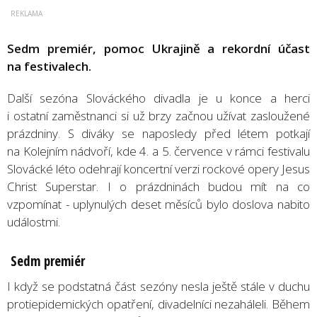
Sedm premiér, pomoc Ukrajině a rekordní účast
na festivalech.
Další sezóna Slováckého divadla je u konce a herci
i ostatní zaměstnanci si už brzy začnou užívat zasloužené
prázdniny. S diváky se naposledy před létem potkají
na Kolejním nádvoří, kde 4. a 5. července v rámci festivalu
Slovácké léto odehrají koncertní verzi rockové opery Jesus
Christ Superstar. I o prázdninách budou mít na co
vzpomínat - uplynulých deset měsíců bylo doslova nabito
událostmi.
Sedm premi
é
r
I když se podstatná část sezóny nesla ještě stále v duchu
protiepidemických opatření, divadelníci nezaháleli. Během