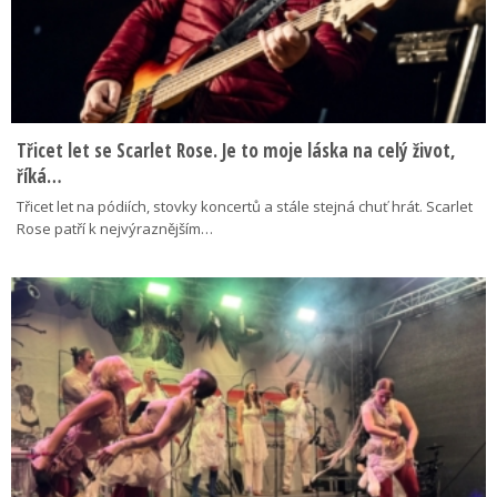
Třicet let se Scarlet Rose. Je to moje láska na celý život,
říká…
Třicet let na pódiích, stovky koncertů a stále stejná chuť hrát. Scarlet
Rose patří k nejvýraznějším…