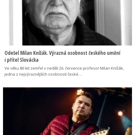
Odešel Milan Knížák. Výrazná osobnost českého umění
i přítel Slovácka
Ve věku 86 let zemřel v neděli 26. července profesor Milan Knížák,
jedna z nejvýraznějších osobností české…