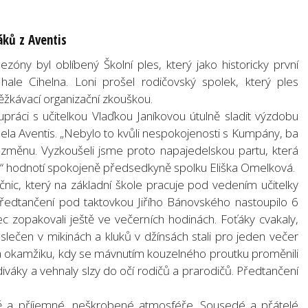
áků z Aventis
óny byl oblíbený Školní ples, který jako historicky první
hale Cihelna. Loni prošel rodičovský spolek, který ples
ěžkávací organizační zkouškou.
práci s učitelkou Vlaďkou Janíkovou útulně sladit výzdobu
pela Aventis. „Nebylo to kvůli nespokojenosti s Kumpány, ba
 změnu. Vyzkoušeli jsme proto napajedelskou partu, která
a,“ hodnotí spokojeně předsedkyně spolku Eliška Omelková.
ečnic, který na základní škole pracuje pod vedením učitelky
ředtančení pod taktovkou Jiřího Bánovského nastoupilo 6
ec zopakovali ještě ve večerních hodinách. Foťáky cvakaly,
slečen v mikinách a kluků v džínsách stali pro jeden večer
síla okamžiku, kdy se mávnutím kouzelného proutku proměnili
í diváky a vehnaly slzy do očí rodičů a prarodičů. Předtančení
ě a příjemné, neškrobené atmosféře. Sousedé a přátelé