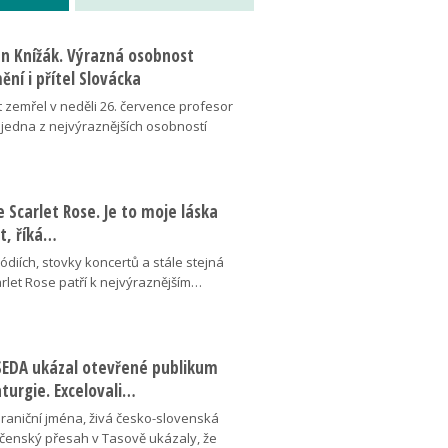
an Knížák. Výrazná osobnost
ní i přítel Slovácka
t zemřel v neděli 26. července profesor
 jedna z nejvýraznějších osobností
se Scarlet Rose. Je to moje láska
ot, říká…
pódiích, stovky koncertů a stále stejná
arlet Rose patří k nejvýraznějším…
ESEDA ukázal otevřené publikum
aturgie. Excelovali…
hraniční jména, živá česko-slovenská
ečenský přesah v Tasově ukázaly, že