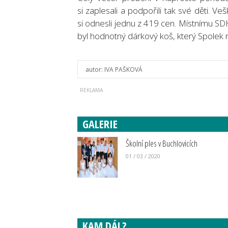
si zaplesali a podpořili tak své děti. Veš
si odnesli jednu z 419 cen. Místnímu S
byl hodnotný dárkový koš, který Spolek r
autor:
IVA PAŠKOVÁ
GALERIE
Školní ples v Buchlovicích
01 / 03 / 2020
KAM DÁL?