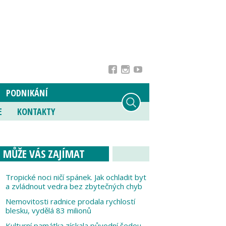
PODNIKÁNÍ
E
KONTAKTY
MŮŽE VÁS ZAJÍMAT
Tropické noci ničí spánek. Jak ochladit byt
a zvládnout vedra bez zbytečných chyb
Nemovitosti radnice prodala rychlostí
blesku, vydělá 83 milionů
Kulturní památka získala původní šedou