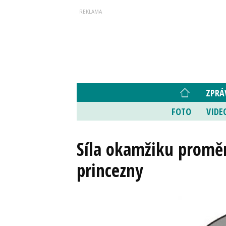
ZPRÁ
FOTO
VIDE
Síla okamžiku proměn
princezny