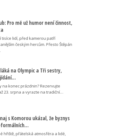
ub: Pro mě už humor není činnost,
ta
 tisíce lidí, před kamerou patří
anějším českým hercům. Přesto Štěpán
…
láká na Olympic a Tři sestry,
ojídání…
y na konec prázdnin? Rezervujte
 až 23. srpna a vyrazte na tradiční…
naj s Komorou ukázal, že byznys
neformálních…
é hřiště, přátelská atmosféra a lidé,