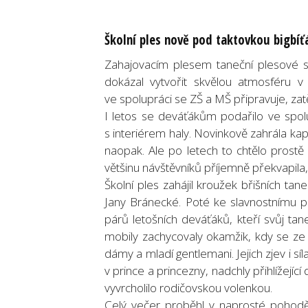
Školní ples nově pod taktovkou bigbíť
Zahajovacím plesem taneční plesové sez
dokázal vytvořit skvělou atmosféru v 
ve spolupráci se ZŠ a MŠ připravuje, zat
I letos se deváťákům podařilo ve spolu
s interiérem haly. Novinkově zahrála ka
naopak. Ale po letech to chtělo prostě
většinu návštěvníků příjemně překvapil
Školní ples zahájil kroužek břišních tan
Jany Bránecké. Poté ke slavnostnímu p
párů letošních deváťáků, kteří svůj tan
mobily zachycovaly okamžik, kdy se ze 
dámy a mladí gentlemani. Jejich zjev i 
v prince a princezny, nadchly přihlížejíc
vyvrcholilo rodičovskou volenkou.
Celý večer proběhl v naprosté pohod