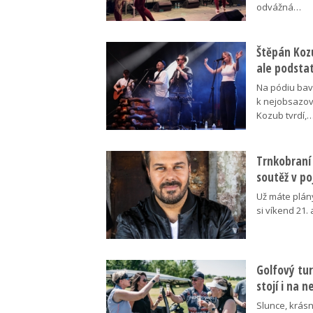
odvážná…
Štěpán Koz
ale podsta
Na pódiu baví
k nejobsazov
Kozub tvrdí,
Trnkobraní 
soutěž v p
Už máte plán
si víkend 21.
Golfový tur
stojí i na 
Slunce, krásn