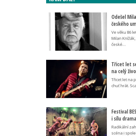
Odešel Mil
českého umě
Ve věku 86 le
Milan Knížák,
české…
Třicet let 
na celý živ
Třicet let na 
chuť hrát. Sc
Festival B
i sílu dram
Radikální za
scéna i spol