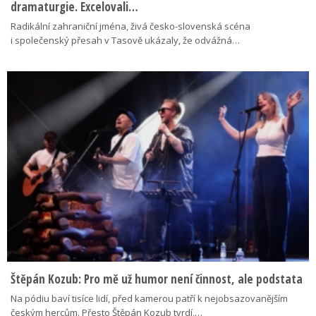
dramaturgie. Excelovali…
Radikální zahraniční jména, živá česko-slovenská scéna
i společenský přesah v Tasově ukázaly, že odvážná…
Štěpán Kozub: Pro mě už humor není činnost, ale podstata
Na pódiu baví tisíce lidí, před kamerou patří k nejobsazovanějším
českým hercům. Přesto Štěpán Kozub tvrdí,…