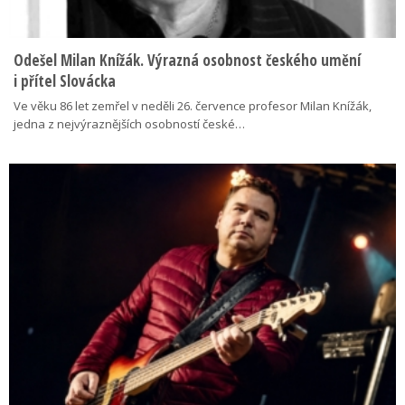
Odešel Milan Knížák. Výrazná osobnost českého umění
i přítel Slovácka
Ve věku 86 let zemřel v neděli 26. července profesor Milan Knížák,
jedna z nejvýraznějších osobností české…