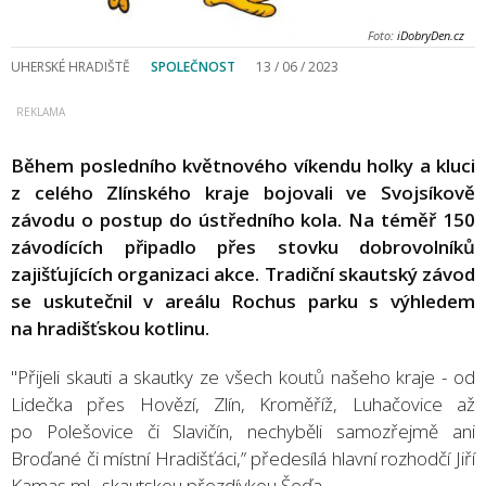
Foto:
iDobryDen.cz
UHERSKÉ HRADIŠTĚ
SPOLEČNOST
13 / 06 / 2023
Během posledního květnového víkendu holky a kluci
z celého Zlínského kraje bojovali ve Svojsíkově
závodu o postup do ústředního kola. Na téměř 150
závodících připadlo přes stovku dobrovolníků
zajišťujících organizaci akce. Tradiční skautský závod
se uskutečnil v areálu Rochus parku s výhledem
na hradišťskou kotlinu.
"Přijeli skauti a skautky ze všech koutů našeho kraje - od
Lidečka přes Hovězí, Zlín, Kroměříž, Luhačovice až
po Polešovice či Slavičín, nechyběli samozřejmě ani
Broďané či místní Hradišťáci,” předesílá hlavní rozhodčí Jiří
Kamas ml., skautskou přezdívkou Šeďa.