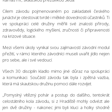
Cílem závodu pojmenovaném po zakladateli českého
junáctví je otestovat tvrdé i měkké dovednosti účastníků. Ti
ve spolupráci celé družiny měřili své znalosti přírody,
zdravovědy, logického myšlení, zručnosti či připravenosti
na krizové situace.
Mezi všemi úkoly vynikal svou zajímavostí závodní modul
přežití, v rámci kterého závodníci museli uvařit jídlo nejen
pro sebe, ale i své vedoucí.
Všech 30 disciplín kladlo mimo jiné důraz na spolupráci
a komunikaci. Součástí závodu tak byla i zpětná vazba,
která má skautskou družinu pomoci dále rozvíjet.
„Pomyslný vítězný pohár a postup do dalšího, tentokrát
celostátního kola závodu, si z Hradiště mohly odvézt ale
jen dvě družiny - nakonec jimi byli kluci a holky shodně