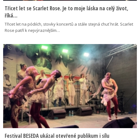
Třicet let se Scarlet Rose. Je to moje láska na celý život,
říká…
Třicet let na pódiích, stovky koncertů a stále stejná chuť hrát. Scarlet
Rose patří k nejvýraznějším…
Festival BESEDA ukázal otevřené publikum i sílu