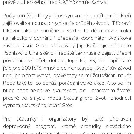
právě z Uherského Hradiště,” informuje Kamas.
Počty soutěžících byly letos vyrovnané s počtem lidí, kteří
zajišťovali samotnou organizaci a průběh závodu. “Připravit
takovou akci je náročné a všichni to dělají bez nároku
na jakoukoliv odměnu,” předesílá koordinátor Svojsíkova
závodu Jakub Grós, přezdívaný Jag. Pořádající středisko
Psohlavci z Uherského Hradiště tak muselo zajistit úřední
povolení, rozpočet, dotace, logistiku, PR, ale např. také
jídlo pro 300 lidí či mnoho polních staveb. „Svojsíkův závod
není jen o tom vyhrát, právě tady se můžou všichni naučit
třeba také to, co obnáší pořádání velké akce. A to se jim
bude hodit nejen ve skautském, ale i pracovním životě,
přesně ve smyslu motta Skauting pro život,” zhodnotil
význam skautského utkání Grós.
Pro účastníky i organizátory byl také připraven
doprovodný program, kromě prohlídky slováckého
skanzenu si mohli zahrát lakros, zúčastnit se strategické