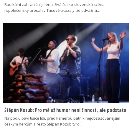
Radikální zahraniční jména, živá česko-slovenská scéna
i společenský přesah v Tasově ukázaly, že odvážná…
Štěpán Kozub: Pro mě už humor není činnost, ale podstata
Na pódiu baví tisíce lidí, před kamerou patří k nejobsazovanějším
českým hercům. Přesto Štěpán Kozub tvrdí,…