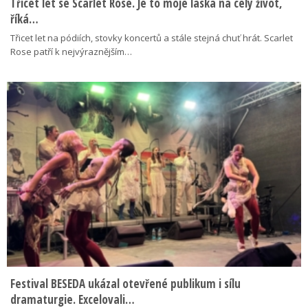
Třicet let se Scarlet Rose. Je to moje láska na celý život,
říká…
Třicet let na pódiích, stovky koncertů a stále stejná chuť hrát. Scarlet
Rose patří k nejvýraznějším…
Festival BESEDA ukázal otevřené publikum i sílu
dramaturgie. Excelovali…