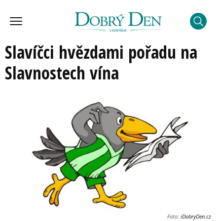
Slavíčci hvězdami pořadu na
Slavnostech vína
Foto:
iDobryDen.cz