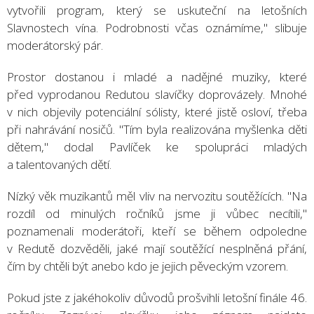
vytvořili program, který se uskuteční na letošních
Slavnostech vína. Podrobnosti včas oznámíme," slibuje
moderátorský pár.
Prostor dostanou i mladé a nadějné muziky, které
před vyprodanou Redutou slavíčky doprovázely. Mnohé
v nich objevily potenciální sólisty, které jistě osloví, třeba
při nahrávání nosičů. "Tím byla realizována myšlenka děti
dětem," dodal Pavlíček ke spolupráci mladých
a talentovaných dětí.
Nízký věk muzikantů měl vliv na nervozitu soutěžících. "Na
rozdíl od minulých ročníků jsme ji vůbec necítili,"
poznamenali moderátoři, kteří se během odpoledne
v Redutě dozvěděli, jaké mají soutěžící nesplněná přání,
čím by chtěli být anebo kdo je jejich pěveckým vzorem.
Pokud jste z jakéhokoliv důvodů prošvihli letošní finále 46.