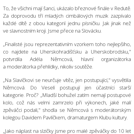
To, že všichni mají šanci, ukázalo březnové finále v Redutě.
Za doprovodu tří mladých cimbálových muzik zazpívalo
každé dítě z obou kategorií jednu písničku. Jak jinak než
ve slavnostním kroji. Jsme přece na Slovácku.
„Finalisté jsou reprezentativním vzorkem toho nejlepšího,
co najdete na Uherskohradišťsku a Uherskobrodsku,"
potvrdila Adéla Němcová, hlavní organizátorka
a moderátorka přehlídky, nikoliv soutěže.
„Na Slavíčkovi se neurčuje vítěz, jen postupující," vysvětlila
Němcová. Do Veselí postupují jen účastníci starší
kategorie. Proč? „Mladší bohužel zatím nemají postupové
kolo, což nás velmi zamrzelo při výkonech, jaké malí
zpěváčci podali," shodla se Němcová s moderátorským
kolegou Davidem Pavlíčkem, dramaturgem Klubu kultury.
„Jako náplast na slzičky jsme pro malé zpěváčky do 10 let