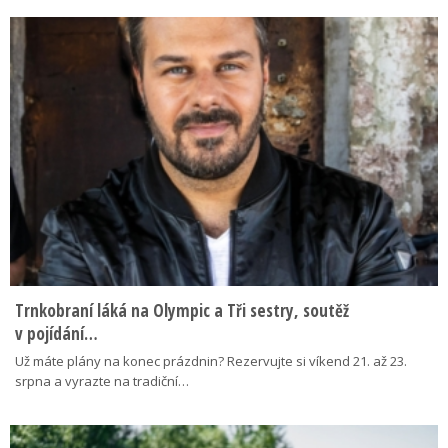
Trnkobraní láká na Olympic a Tři sestry, soutěž
v pojídání…
Už máte plány na konec prázdnin? Rezervujte si víkend 21. až 23.
srpna a vyrazte na tradiční…