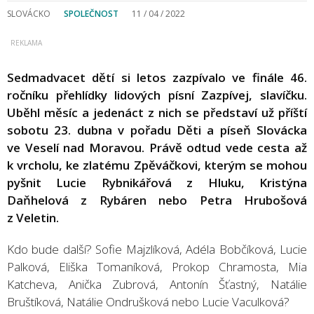
SLOVÁCKO
SPOLEČNOST
11 / 04 / 2022
Sedmadvacet dětí si letos zazpívalo ve finále 46.
ročníku přehlídky lidových písní Zazpívej, slavíčku.
Uběhl měsíc a jedenáct z nich se představí už příští
sobotu 23. dubna v pořadu Děti a píseň Slovácka
ve Veselí nad Moravou. Právě odtud vede cesta až
k vrcholu, ke zlatému Zpěváčkovi, kterým se mohou
pyšnit Lucie Rybnikářová z Hluku, Kristýna
Daňhelová z Rybáren nebo Petra Hrubošová
z Veletin.
Kdo bude další? Sofie Majzlíková, Adéla Bobčíková, Lucie
Palková, Eliška Tomaníková, Prokop Chramosta, Mia
Katcheva, Anička Zubrová, Antonín Šťastný, Natálie
Bruštíková, Natálie Ondrušková nebo Lucie Vaculková?