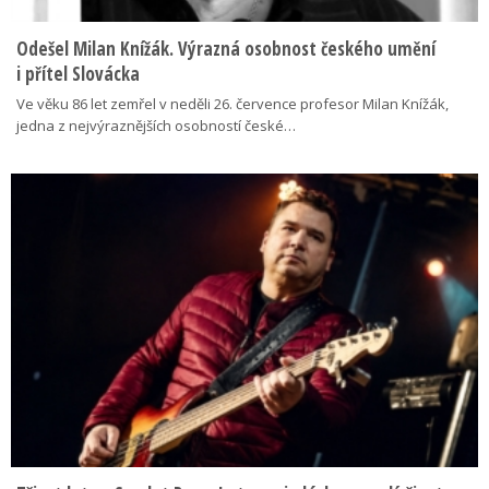
Odešel Milan Knížák. Výrazná osobnost českého umění
i přítel Slovácka
Ve věku 86 let zemřel v neděli 26. července profesor Milan Knížák,
jedna z nejvýraznějších osobností české…