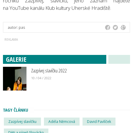
ročníku Zazpívej, slavíčku, jeho záznam najdete
na YouTube kanálu Klub kultury Uherské Hradiště.
autor:
pas
GALERIE
Zazpívej slavíčku 2022
10 / 04 / 2022
TAGY ČLÁNKU
Zazpívej slavíčku
Adéla Němcová
David Pavlíček
Děti a píseň Slovácko