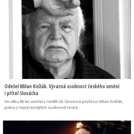
Odešel Milan Knížák. Výrazná osobnost českého umění
i přítel Slovácka
Ve věku 86 let zemřel v neděli 26. července profesor Milan Knížák,
jedna z nejvýraznějších osobností české…