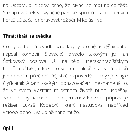
na Oscara, a je tedy jasné, že diváci se mají na co těšit.
Strhující zážitek ve výlučně pánské společnosti oblíbených
herců už začal připravovat režisér Mikoláš Tyc.
Třináctkrát za svědka
Co by za to jiná divadla dala, kdyby pro ně úspěšný autor
napsal komedii. Slovácké divadlo takovým je. Jan
Šotkovský doslova ušil na tělo uherskohradišťským
hercům příběh, u kterého se nemohli přestat smát už při
jeho prvním přečtení. Děj stačí napovědět - i když je single
čtyřicátník Adam skvělým dohazovačem, neznamená to,
že ve svém vlastním milostném životě bude úspěšný.
Nebo že by nakonec přece jen ano? Novinku připravuje
režisér Lukáš Kopecký, který nastudoval například
veleoblíbené Dva úplně nahé muže.
Opilí