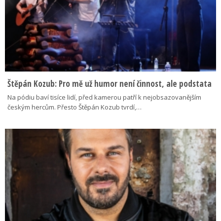
Štěpán Kozub: Pro mě už humor není činnost, ale podstata
Na pódiu baví tisíce lidí, před kamerou patří k nejobsazovanějším
českým hercům. Přesto Štěpán Kozub tvrdí,…