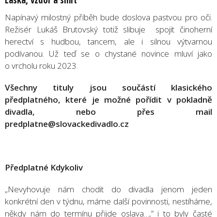
Napínavý milostný příběh bude doslova pastvou pro oči.
Režisér Lukáš Brutovský totiž slibuje spojit činoherní
herectví s hudbou, tancem, ale i silnou výtvarnou
podívanou. Už teď se o chystané novince mluví jako
o vrcholu roku 2023.
Všechny tituly jsou součástí klasického
předplatného, které je možné pořídit v pokladně
divadla, nebo přes mail
predplatne@slovackedivadlo.cz
Předplatné Kdykoliv
„Nevyhovuje nám chodit do divadla jenom jeden
konkrétní den v týdnu, máme další povinnosti, nestíháme,
někdy nám do termínu přijde oslava…,” i to byly časté