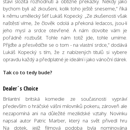
staví složitá rozhodnutí a obtížné překážky. Někdy jako
bychom byli až zkoušeni, kolik toho ještě sneseme,“ říká
k němu umělecký šéf Lukáš Kopecký. „Ze zkušenosti však
naštěstí víme, že člověk odolá a překoná ledacos, jsou-li
jeho mysl a srdce otevřené. A nám dovolte vám je
pořádně rozbušit. Tohle nám totiž jde, tohle umíme.
Přijďte a přesvědčte se o tom - na vlastní srdce,“ dodává
Lukáš Kopecký s tím, že z nabízených titulů si vybere
opravdu každý a předplatné je ideální i jako vánoční dárek.
Tak co to tedy bude?
Dealer
´
s Choice
Brilantní britská komedie ze současnosti vypráví
především o hráčské vášni milovníků pokeru, zároveň ale
nezapomíná ani na důležité mezilidské vztahy. Novinku
napsal autor Patric Marber, který na svět přivedl hru
Na dotek, jejíž filmová podoba byla nominována