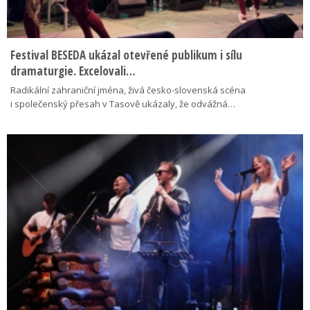
Festival BESEDA ukázal otevřené publikum i sílu
dramaturgie. Excelovali…
Radikální zahraniční jména, živá česko-slovenská scéna
i společenský přesah v Tasově ukázaly, že odvážná…