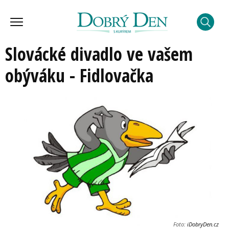
Slovácké divadlo ve vašem
obýváku - Fidlovačka
Foto:
iDobryDen.cz