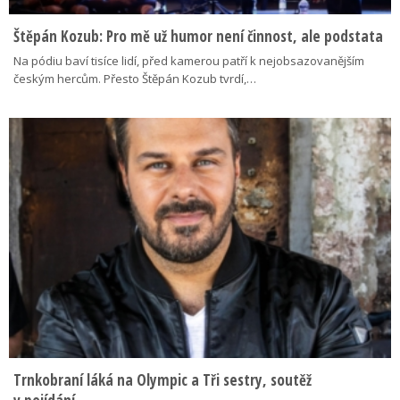
Štěpán Kozub: Pro mě už humor není činnost, ale podstata
Na pódiu baví tisíce lidí, před kamerou patří k nejobsazovanějším
českým hercům. Přesto Štěpán Kozub tvrdí,…
Trnkobraní láká na Olympic a Tři sestry, soutěž