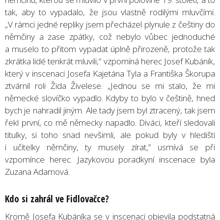
tak, aby to vypadalo, že jsou vlastně rodilými mluvčími.
„V rámci jedné repliky jsem přecházel plynule z češtiny do
němčiny a zase zpátky, což nebylo vůbec jednoduché
a muselo to přitom vypadat úplně přirozeně, protože tak
zkrátka lidé tenkrát mluvili,“ vzpomíná herec Josef Kubáník,
který v inscenaci Josefa Kajetána Tyla a Františka Škorupa
ztvárnil roli Žida Živelese. „Jednou se mi stalo, že mi
německé slovíčko vypadlo. Kdyby to bylo v češtině, hned
bych je nahradil jiným. Ale tady jsem byl ztracený, tak jsem
řekl první, co mě německy napadlo. Diváci, kteří sledovali
titulky, si toho snad nevšimli, ale pokud byly v hledišti
i učitelky němčiny, ty musely zírat,” usmívá se při
vzpomínce herec. Jazykovou poradkyní inscenace byla
Zuzana Adamová.
Kdo si zahrál ve Fidlovačce?
Kromě Josefa Kubáníka se v inscenaci objevila podstatná