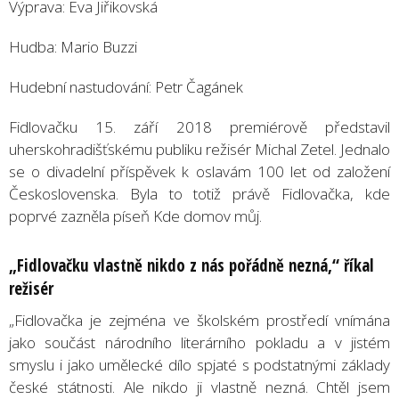
Výprava: Eva Jiřikovská
Hudba: Mario Buzzi
Hudební nastudování: Petr Čagánek
Fidlovačku 15. září 2018 premiérově představil
uherskohradišťskému publiku režisér Michal Zetel. Jednalo
se o divadelní příspěvek k oslavám 100 let od založení
Československa. Byla to totiž právě Fidlovačka, kde
poprvé zazněla píseň Kde domov můj.
„Fidlovačku vlastně nikdo z nás pořádně nezná,“ říkal
režisér
„Fidlovačka je zejména ve školském prostředí vnímána
jako součást národního literárního pokladu a v jistém
smyslu i jako umělecké dílo spjaté s podstatnými základy
české státnosti. Ale nikdo ji vlastně nezná. Chtěl jsem