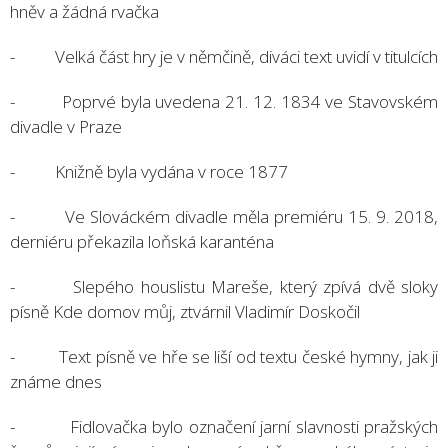
hněv a žádná rvačka
- Velká část hry je v němčině, diváci text uvidí v titulcích
- Poprvé byla uvedena 21. 12. 1834 ve Stavovském
divadle v Praze
- Knižně byla vydána v roce 1877
- Ve Slováckém divadle měla premiéru 15. 9. 2018,
derniéru překazila loňská karanténa
- Slepého houslistu Mareše, který zpívá dvě sloky
písně Kde domov můj, ztvárnil Vladimír Doskočil
- Text písně ve hře se liší od textu české hymny, jak ji
známe dnes
- Fidlovačka bylo označení jarní slavnosti pražských