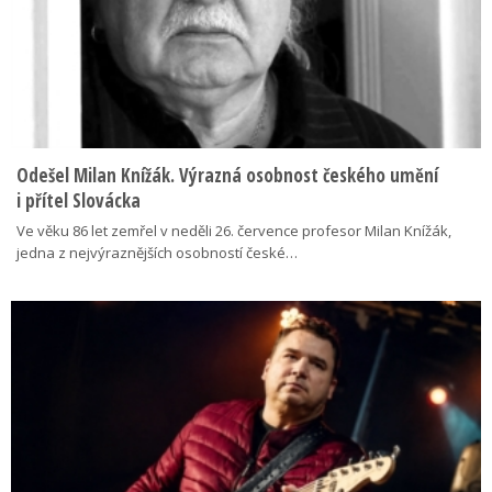
Odešel Milan Knížák. Výrazná osobnost českého umění
i přítel Slovácka
Ve věku 86 let zemřel v neděli 26. července profesor Milan Knížák,
jedna z nejvýraznějších osobností české…