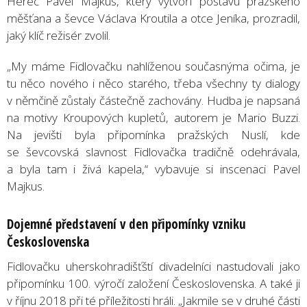
Herec Pavel Majkus, který vytvoří postavu pražského
měšťana a ševce Václava Kroutila a otce Jeníka, prozradil,
jaký klíč režisér zvolil.
„My máme Fidlovačku nahlíženou současnýma očima, je
tu něco nového i něco starého, třeba všechny ty dialogy
v němčině zůstaly částečně zachovány. Hudba je napsaná
na motivy Kroupových kupletů, autorem je Mario Buzzi.
Na jevišti byla připomínka pražských Nuslí, kde
se ševcovská slavnost Fidlovačka tradičně odehrávala,
a byla tam i živá kapela,“ vybavuje si inscenaci Pavel
Majkus.
Dojemné představení v den připomínky vzniku
Československa
Fidlovačku uherskohradišťští divadelníci nastudovali jako
připomínku 100. výročí založení Československa. A také ji
v říjnu 2018 při té příležitosti hráli. „Jakmile se v druhé části