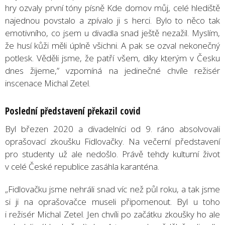
hry ozvaly první tóny písně Kde domov můj, celé hlediště
najednou povstalo a zpívalo ji s herci. Bylo to něco tak
emotivního, co jsem u divadla snad ještě nezažil. Myslím,
že husí kůži měli úplně všichni. A pak se ozval nekonečný
potlesk. Věděli jsme, že patří všem, díky kterým v Česku
dnes žijeme,” vzpomíná na jedinečné chvíle režisér
inscenace Michal Zetel.
Poslední představení překazil covid
Byl březen 2020 a divadelníci od 9. ráno absolvovali
oprašovací zkoušku Fidlovačky. Na večerní představení
pro studenty už ale nedošlo. Právě tehdy kulturní život
v celé České republice zasáhla karanténa.
„Fidlovačku jsme nehráli snad víc než půl roku, a tak jsme
si ji na oprašovačce museli připomenout. Byl u toho
i režisér Michal Zetel. Jen chvíli po začátku zkoušky ho ale