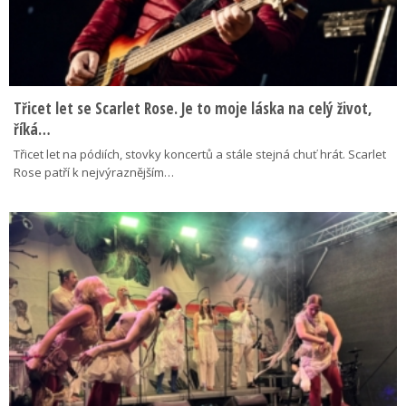
Třicet let se Scarlet Rose. Je to moje láska na celý život,
říká…
Třicet let na pódiích, stovky koncertů a stále stejná chuť hrát. Scarlet
Rose patří k nejvýraznějším…