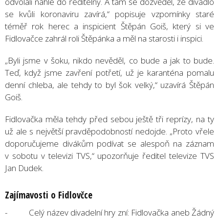
odvolali náhle do ředitelny. A tam se dozvěděl, že divadlo
se kvůli koronaviru zavírá,“ popisuje vzpomínky staré
téměř rok herec a inspicient Štěpán Goiš, který si ve
Fidlovačce zahrál roli Štěpánka a měl na starosti i inspici.
„Byli jsme v šoku, nikdo nevěděl, co bude a jak to bude.
Teď, když jsme zavření potřetí, už je karanténa pomalu
denní chleba, ale tehdy to byl šok velký,“ uzavírá Štěpán
Goiš.
Fidlovačka měla tehdy před sebou ještě tři reprízy, na ty
už ale s největší pravděpodobností nedojde. „Proto vřele
doporučujeme divákům podívat se alespoň na záznam
v sobotu v televizi TVS,“ upozorňuje ředitel televize TVS
Jan Dudek.
Zajímavosti o Fidlovčce
- Celý název divadelní hry zní: Fidlovačka aneb Žádný