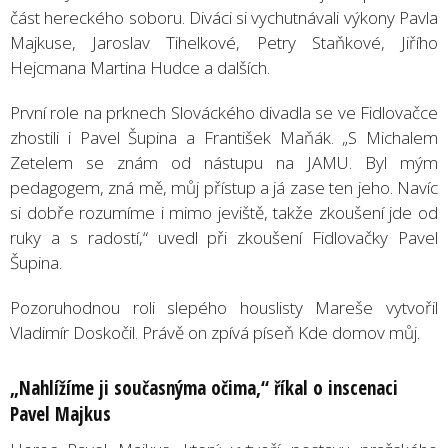
část hereckého soboru. Diváci si vychutnávali výkony Pavla
Majkuse, Jaroslav Tihelkové, Petry Staňkové, Jiřího
Hejcmana Martina Hudce a dalších.
První role na prknech Slováckého divadla se ve Fidlovačce
zhostili i Pavel Šupina a František Maňák. „S Michalem
Zetelem se znám od nástupu na JAMU. Byl mým
pedagogem, zná mě, můj přístup a já zase ten jeho. Navíc
si dobře rozumíme i mimo jeviště, takže zkoušení jde od
ruky a s radostí,“ uvedl při zkoušení Fidlovačky Pavel
Šupina.
Pozoruhodnou roli slepého houslisty Mareše vytvořil
Vladimír Doskočil. Právě on zpívá píseň Kde domov můj.
„
Nahl
ížíme ji současnýma očima,“ říkal o inscenaci
Pavel Majkus