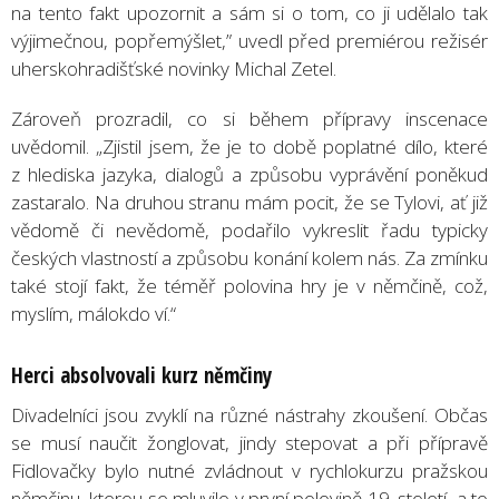
na tento fakt upozornit a sám si o tom, co ji udělalo tak
výjimečnou, popřemýšlet,” uvedl před premiérou režisér
uherskohradišťské novinky Michal Zetel.
Zároveň prozradil, co si během přípravy inscenace
uvědomil. „Zjistil jsem, že je to době poplatné dílo, které
z hlediska jazyka, dialogů a způsobu vyprávění poněkud
zastaralo. Na druhou stranu mám pocit, že se Tylovi, ať již
vědomě či nevědomě, podařilo vykreslit řadu typicky
českých vlastností a způsobu konání kolem nás. Za zmínku
také stojí fakt, že téměř polovina hry je v němčině, což,
myslím, málokdo ví.“
Herci absolvovali kurz němčiny
Divadelníci jsou zvyklí na různé nástrahy zkoušení. Občas
se musí naučit žonglovat, jindy stepovat a při přípravě
Fidlovačky bylo nutné zvládnout v rychlokurzu pražskou
němčinu, kterou se mluvilo v první polovině 19. století, a to