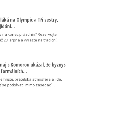
…
láká na Olympic a Tři sestry,
ojídání…
y na konec prázdnin? Rezervujte
 až 23. srpna a vyrazte na tradiční…
naj s Komorou ukázal, že byznys
neformálních…
é hřiště, přátelská atmosféra a lidé,
uť se potkávat i mimo zasedací…