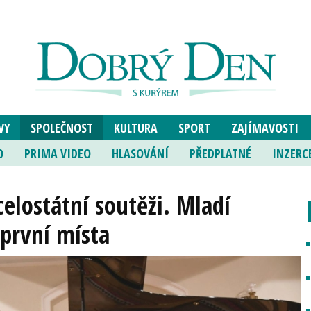
VY
SPOLEČNOST
KULTURA
SPORT
ZAJÍMAVOSTI
O
PRIMA VIDEO
HLASOVÁNÍ
PŘEDPLATNÉ
INZERC
elostátní soutěži. Mladí
 první místa