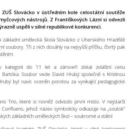
 ZUŠ Slovácko v ústředním kole celostátní soutěže
yčcových nástrojů. Z Františkových Lázní si odvezli
výrazně uspěli v silné republikové konkurenci.
á základní umělecká škola Slovácko z Uherského Hradiště
ní soubory. Tři z nich dosáhly na nejvyšší příčku, čtvrtý pak
stěním.
il v kategorii do 11 let a zároveň získal zvláštní cenu
Bartóka. Soubor vede David Hrubý společně s Kristinou
ubý byl navíc oceněn porotou za vynikající pedagogické
o Trio, které si rovněž odvezlo první místo. V nejstarší
io Confluens, jehož název symbolicky odkazuje na „soutok“
kých základních uměleckých škol – soukromé a státní.
čcové kvarteto ZUŠ Slovácko, které v silné konkurenci