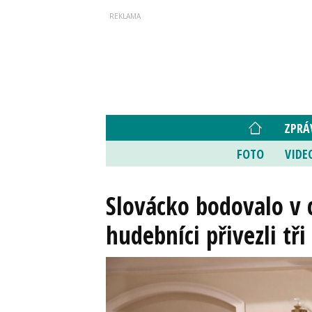
ZPRÁ
FOTO
VIDE
Slovácko bodovalo v c
hudebníci přivezli tři