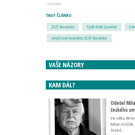
TAGY ČLÁNKU
ZUŠ Slovácko
Tydli-Fidli Quartet
CAK
smyčcové kvarteto ZUŠ Slovácko
VAŠE NÁZORY
KAM DÁL?
Odešel Mil
českého umě
Ve věku 86 le
Milan Knížák,
české…