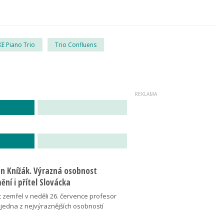
E Piano Trio
Trio Confluens
an Knížák. Výrazná osobnost
ní i přítel Slovácka
t zemřel v neděli 26. července profesor
 jedna z nejvýraznějších osobností