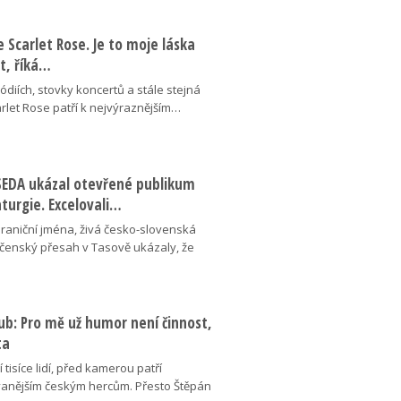
se Scarlet Rose. Je to moje láska
ot, říká…
pódiích, stovky koncertů a stále stejná
arlet Rose patří k nejvýraznějším…
ESEDA ukázal otevřené publikum
aturgie. Excelovali…
hraniční jména, živá česko-slovenská
ečenský přesah v Tasově ukázaly, že
ub: Pro mě už humor není činnost,
ta
 tisíce lidí, před kamerou patří
anějším českým hercům. Přesto Štěpán