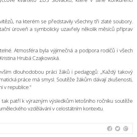
ítězů, na kterém se představily všechny tři zlaté soubory.
etační úroveň a symbolicky uzavřely několik měsíců příprav
telné. Atmosféra byla výjimečná a podpora rodičů i všech
 Kristina Hrubá Czajkowská.
devším dlouhodobou práci žáků i pedagogů: „Každý takový
matická práce má smysl. Soutěže žákům dávají zkušenosti,
i v republice.“
tak patří k výrazným výsledkům letošního ročníku soutěže
 uměleckého vzdělávání v celostátním kontextu.