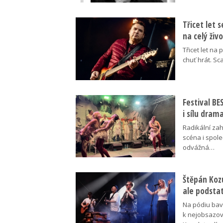
Třicet let 
na celý živ
Třicet let na 
chuť hrát. Sc
Festival B
i sílu dram
Radikální za
scéna i spol
odvážná…
Štěpán Koz
ale podsta
Na pódiu baví
k nejobsazov