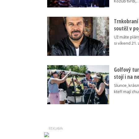
Kozub tvrdí,
Trnkobraní 
soutěž v p
Už máte plán
si víkend 21.
Golfový tur
stojí i na 
Slunce, krásn
kteří mají ch