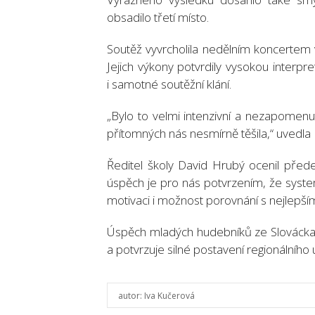
obsadilo třetí místo.
Soutěž vyvrcholila nedělním koncertem v
Jejich výkony potvrdily vysokou interpr
i samotné soutěžní klání.
„Bylo to velmi intenzivní a nezapomenu
přítomných nás nesmírně těšila,“ uvedla
Ředitel školy David Hrubý ocenil pře
úspěch je pro nás potvrzením, že syste
motivaci i možnost porovnání s nejlepším
Úspěch mladých hudebníků ze Slovácka 
a potvrzuje silné postavení regionálního
autor:
Iva Kučerová