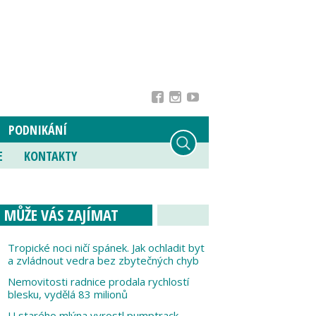
PODNIKÁNÍ
E
KONTAKTY
MŮŽE VÁS ZAJÍMAT
Tropické noci ničí spánek. Jak ochladit byt
a zvládnout vedra bez zbytečných chyb
Nemovitosti radnice prodala rychlostí
blesku, vydělá 83 milionů
U starého mlýna vyrostl pumptrack,