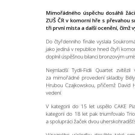
Mimořádného úspěchu dosáhli žáci
ZUŠ ČR v komorní hře s převahou sm
tři první místa a další ocenění, čímž 
Do čtyřdenního finále vyslala Soukrom
jako jediná v republice hned čtyři komor
doplnil úspěšnou bilanci bronzovým umí
Nejmladší Tydli-Fidli Quartet zvítěz
za mimořádné provedení skladby Bély 
Hrubou Czajkowskou, přičemž David Hr
vedení.
V kategorii do 15 let uspělo CAKE Pian
kategorii do 18 let pak triumfovalo Tr
a spolupráci žaček dvou uherskohradišťs
Výrazného výsledku dosáhlo také smy