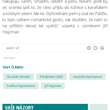
nakupuju, vařím, smažím, uklízím a peru. Nevím, jestli by
víc ocenila spíš to, že ráno přijdu do ložnice s karafiátem
a volským okem. Ale ke čtyřicetinám jsem ji vzal do Paříže,
to bylo celkem romantické gesto, tak doufám, že nám to
na příštích deset let vydrží,“ uzavírá s úsměvem Jíří
Hejcman.
autor:
vrt
TAGY ČLÁNKU
Slovácké divadlo
Předplatné 2025
manželé Hejcmanovi
Pavlína Hejcmanová
Jiří Hejcman
VAŠE NÁZORY