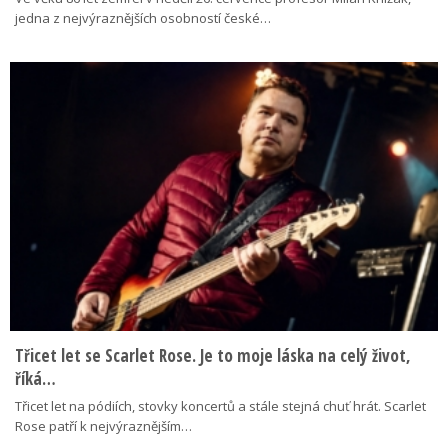
jedna z nejvýraznějších osobností české…
Třicet let se Scarlet Rose. Je to moje láska na celý život,
říká…
Třicet let na pódiích, stovky koncertů a stále stejná chuť hrát. Scarlet
Rose patří k nejvýraznějším…