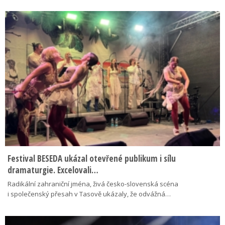
Festival BESEDA ukázal otevřené publikum i sílu
dramaturgie. Excelovali…
Radikální zahraniční jména, živá česko-slovenská scéna
i společenský přesah v Tasově ukázaly, že odvážná…