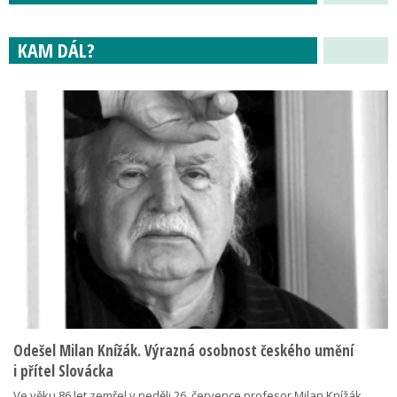
KAM DÁL?
Odešel Milan Knížák. Výrazná osobnost českého umění
i přítel Slovácka
Ve věku 86 let zemřel v neděli 26. července profesor Milan Knížák,