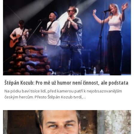
Štěpán Kozub: Pro mě už humor není činnost, ale podstata
Na pódiu baví tisíce lidí, před kamerou patří k nejobsazovanějším
českým hercům. Přesto Štěpán Kozub tvrdí,…