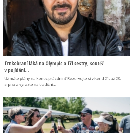
Trnkobraní láká na Olympic a Tři sestry, soutěž
v pojídání…
Už máte plány na konec prázdnin? Rezervujte si víkend 21. až 23.
srpna a vyrazte na tradiční…