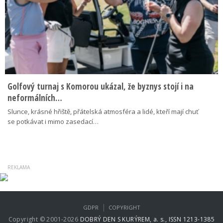
Golfový turnaj s Komorou ukázal, že byznys stojí i na
neformálních…
Slunce, krásné hřiště, přátelská atmosféra a lidé, kteří mají chuť
se potkávat i mimo zasedací…
|
GDPR
COPYRIGHT
Copyright © 2001-2026
DOBRÝ DEN S KURÝREM, a. s., ISSN 1213-1385