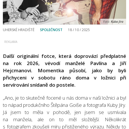
Foto:
Kuba Jíra
UHERSKÉ HRADIŠTĚ
SPOLEČNOST
18 / 10 / 2025
Další originální fotce, která doprovází předplatné
na rok 2026, vévodí manželé Pavlína a Jiří
Hejcmanovi. Momentka působí, jako by byli
přichyceni v sobotu ráno doma v ložnici při
servírování snídaně do postele.
„Ano, je to skutečně focené u nás doma v naší ložnici a byl
to nápad produkčního Štěpána Goiše a fotografa Kuby Jíry.
Já jsem to měla v pohodě, jen jsem se usmívala
na manžela, ale on to měl složitější. Několikrát
s fotografem zkoušeli míru přistiženého výrazu. Někdy to