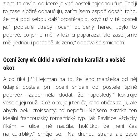
zlom, ta chvíle, od které je v té posteli najednou furt. Teď ji
to zase složitě odnaučuju, zatím jsem aspoň dosáhl toho,
že má pod sebou další prostěradlo, když už v té posteli
je,“ popisuje útrapy focení oblíbený herec. „Bylo to
poprvé, co jsme měli v ložnici paparazzi, ale zase jsme
měli jednou i pořádně uklizeno,“ dodává se smíchem.
Ocení ženy víc úklid a vaření nebo karafiát a volské
oko?
A co říká Jiří Hejcman na to, že jeho manželka od něj
údajně dostala při focení snídani do postele úplně
poprvé? „Zapomněla dodat, že naposledy!“ kontruje
vesele její muž. „Což o to, já jí ten čaj ráno občas zaliju, ale
abych pekl croissanty, to nepeču. Nejsem zkrátka ten
ideální francouzský romantický typ. Jak Pavlínce vždycky
říkám – ulice mě naučila, holčičko, že není čas
na cukrbliky,“ směje se. „Na druhou stranu ale zase