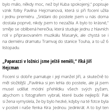
bylo málo, někdy moc, než byl Kuba spokojený,“ popisuje
vznik fotky Pavlína Hejcmanová, která si při focení užila
i jednu premiéru. „Snídani do postele jsem u nás doma
dostala poprvé, nikdy jsem to nezažila. A bylo to krásné,“
směje se oblíbená herečka, která studuje jednu z hlavních
rolí v připravovaném muzikálu Masaryk, ale chystá se i
na derniéru dramatu Tramvaj do stanice Touha, a to už 6
listopadu.
„Paparazzi v ložnici jsme ještě neměli,“ říká Jiří
Hejcman
Focení si dobře pamatuje i její manžel Jiří, a skutečně to
měl složitější. „Pavlínka si jen lehla do postele, ale já jsem
musel udělat módní přehlídku všech svých pyžam,
abychom s fotografem vybrali, které bude nejlepší. Pak
si žena vymyslela, že by bylo hezké, kdyby na té fotce byla
v posteli i naše fenka Kira. Jednou. Jedinkrát. A to byl ten