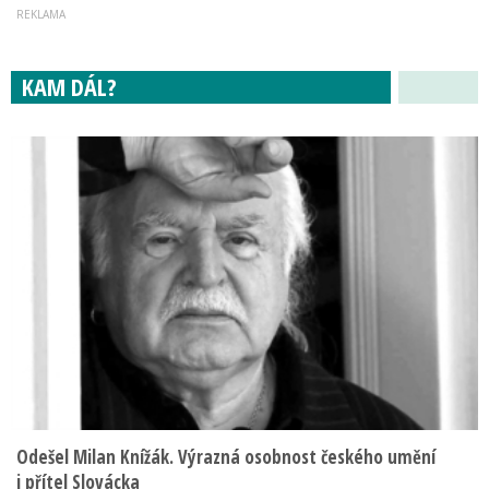
KAM DÁL?
Odešel Milan Knížák. Výrazná osobnost českého umění
i přítel Slovácka