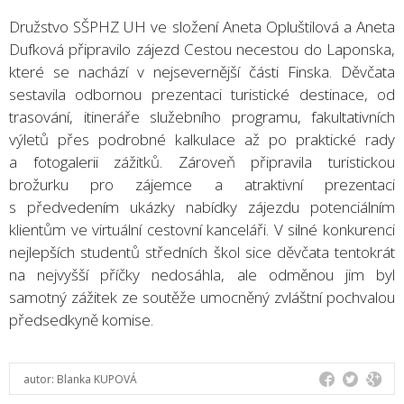
Družstvo SŠPHZ UH ve složení Aneta Opluštilová a Aneta
Dufková připravilo zájezd Cestou necestou do Laponska,
které se nachází v nejsevernější části Finska. Děvčata
sestavila odbornou prezentaci turistické destinace, od
trasování, itineráře služebního programu, fakultativních
výletů přes podrobné kalkulace až po praktické rady
a fotogalerii zážitků. Zároveň připravila turistickou
brožurku pro zájemce a atraktivní prezentaci
s předvedením ukázky nabídky zájezdu potenciálním
klientům ve virtuální cestovní kanceláři. V silné konkurenci
nejlepších studentů středních škol sice děvčata tentokrát
na nejvyšší příčky nedosáhla, ale odměnou jim byl
samotný zážitek ze soutěže umocněný zvláštní pochvalou
předsedkyně komise.
autor:
Blanka KUPOVÁ