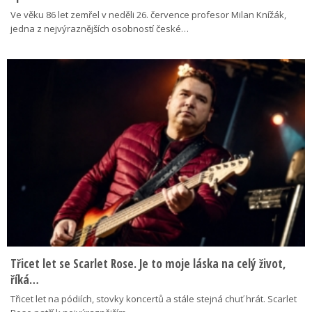
Ve věku 86 let zemřel v neděli 26. července profesor Milan Knížák,
jedna z nejvýraznějších osobností české…
Třicet let se Scarlet Rose. Je to moje láska na celý život,
říká…
Třicet let na pódiích, stovky koncertů a stále stejná chuť hrát. Scarlet