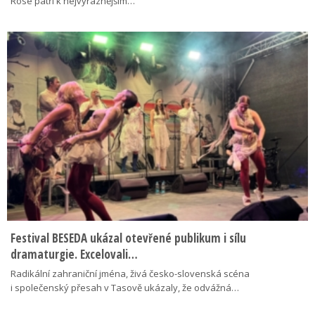
Rose patří k nejvýraznějším…
Festival BESEDA ukázal otevřené publikum i sílu
dramaturgie. Excelovali…
Radikální zahraniční jména, živá česko-slovenská scéna
i společenský přesah v Tasově ukázaly, že odvážná…