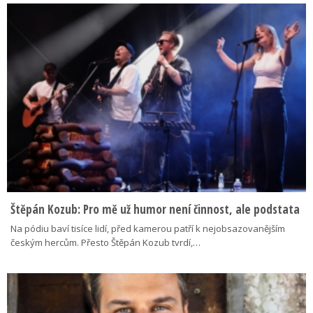
Štěpán Kozub: Pro mě už humor není činnost, ale podstata
Na pódiu baví tisíce lidí, před kamerou patří k nejobsazovanějším
českým hercům. Přesto Štěpán Kozub tvrdí,…