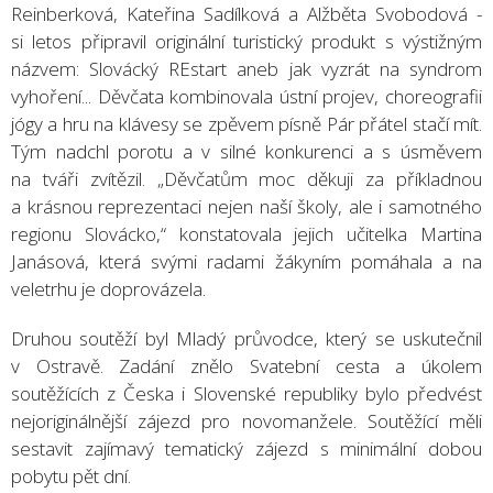
Reinberková, Kateřina Sadílková a Alžběta Svobodová -
si letos připravil originální turistický produkt s výstižným
názvem: Slovácký REstart aneb jak vyzrát na syndrom
vyhoření... Děvčata kombinovala ústní projev, choreografii
jógy a hru na klávesy se zpěvem písně Pár přátel stačí mít.
Tým nadchl porotu a v silné konkurenci a s úsměvem
na tváři zvítězil. „Děvčatům moc děkuji za příkladnou
a krásnou reprezentaci nejen naší školy, ale i samotného
regionu Slovácko,“ konstatovala jejich učitelka Martina
Janásová, která svými radami žákyním pomáhala a na
veletrhu je doprovázela.
Druhou soutěží byl Mladý průvodce, který se uskutečnil
v Ostravě. Zadání znělo Svatební cesta a úkolem
soutěžících z Česka i Slovenské republiky bylo předvést
nejoriginálnější zájezd pro novomanžele. Soutěžící měli
sestavit zajímavý tematický zájezd s minimální dobou
pobytu pět dní.