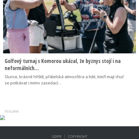
Golfový turnaj s Komorou ukázal, že byznys stojí i na
neformálních…
Slunce, krásné hřiště, přátelská atmosféra a lidé, kteří mají chuť
se potkávat i mimo zasedací…
|
GDPR
COPYRIGHT