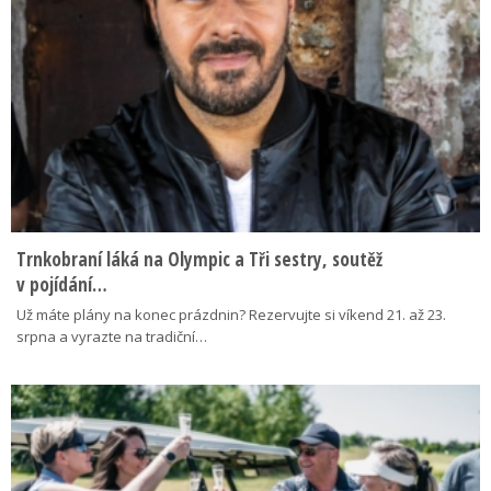
Trnkobraní láká na Olympic a Tři sestry, soutěž
v pojídání…
Už máte plány na konec prázdnin? Rezervujte si víkend 21. až 23.
srpna a vyrazte na tradiční…