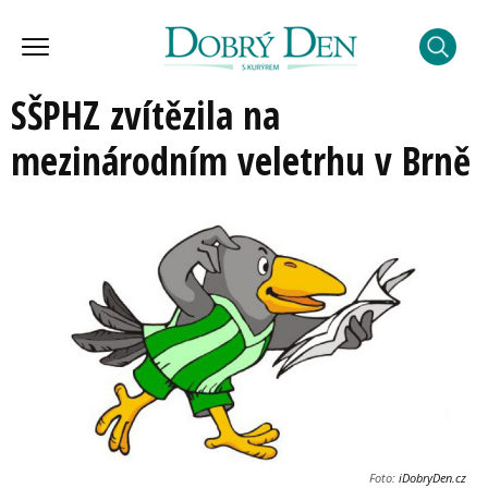
SŠPHZ zvítězila na
mezinárodním veletrhu v Brně
Foto:
iDobryDen.cz