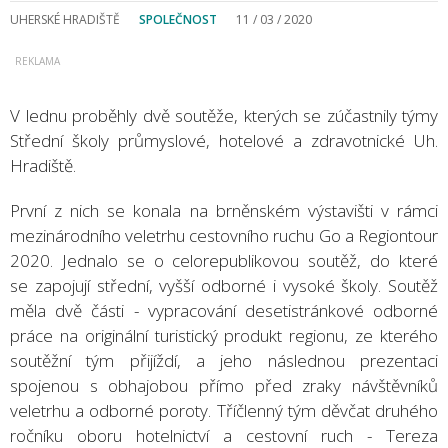
UHERSKÉ HRADIŠTĚ
SPOLEČNOST
11 / 03 / 2020
V lednu proběhly dvě soutěže, kterých se zúčastnily týmy
Střední školy průmyslové, hotelové a zdravotnické Uh.
Hradiště.
První z nich se konala na brněnském výstavišti v rámci
mezinárodního veletrhu cestovního ruchu Go a Regiontour
2020. Jednalo se o celorepublikovou soutěž, do které
se zapojují střední, vyšší odborné i vysoké školy. Soutěž
měla dvě části - vypracování desetistránkové odborné
práce na originální turistický produkt regionu, ze kterého
soutěžní tým přijíždí, a jeho následnou prezentaci
spojenou s obhajobou přímo před zraky návštěvníků
veletrhu a odborné poroty. Tříčlenný tým děvčat druhého
ročníku oboru hotelnictví a cestovní ruch - Tereza