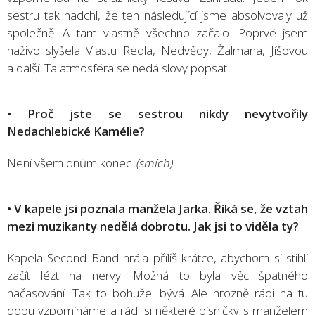
sestru tak nadchl, že ten následující jsme absolvovaly už
společně. A tam vlastně všechno začalo. Poprvé jsem
naživo slyšela Vlastu Redla, Nedvědy, Žalmana, Jíšovou
a další. Ta atmosféra se nedá slovy popsat.
• Proč jste se sestrou nikdy nevytvořily
Nedachlebické Kamélie?
Není všem dnům konec.
(smích)
• V kapele jsi poznala manžela Jarka. Říká se, že vztah
mezi muzikanty nedělá dobrotu. Jak jsi to viděla ty?
Kapela Second Band hrála příliš krátce, abychom si stihli
začít lézt na nervy. Možná to byla věc špatného
načasování. Tak to bohužel bývá. Ale hrozně rádi na tu
dobu vzpomínáme a rádi si některé písničky s manželem