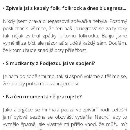
• Zpívala jsi s kapely folk, folkrock a dnes bluegrass...
Nikdy jsem pravá bluegassová zpěvačka nebyla. Pozorný
posluchač si všimne, že ten náš „bluegrass“ se za ty roky
tak nějak zvrtnul zpátky k tomu folkrocku. Banjo jsme
vyměnili za bicí, ale názor ať si udělá každý sám. Doufám,
že k tomu bude snad již brzy příležitost.
• S muzikanty z Podjezdu jsi ve spojení?
Je nám po sobě smutno, tak si aspoň voláme a těšíme se,
že se brzy potkáme a zahrajeme si.
• Na čem momentálně pracujete?
Jako alergičce se mi malá pauza ve zpívání hodí. Letošní
jarní pylová sezóna se obzvlášť vydařila. Nechci, aby to
vyznělo špatně, ale vlastně mi přišlo vhod, že můžu mít