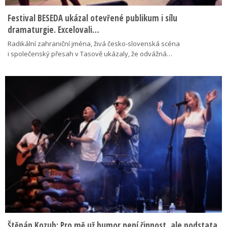
Festival BESEDA ukázal otevřené publikum i sílu
dramaturgie. Excelovali…
Radikální zahraniční jména, živá česko-slovenská scéna
i společenský přesah v Tasově ukázaly, že odvážná…
Štěpán Kozub: Pro mě už humor není činnost, ale podstata