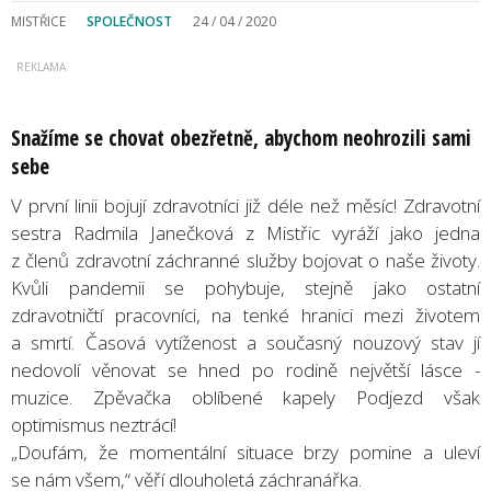
MISTŘICE
SPOLEČNOST
24 / 04 / 2020
Snažíme se chovat obezřetně, abychom neohrozili sami
sebe
V první linii bojují zdravotníci již déle než měsíc! Zdravotní
sestra Radmila Janečková z Mistřic vyráží jako jedna
z členů zdravotní záchranné služby bojovat o naše životy.
Kvůli pandemii se pohybuje, stejně jako ostatní
zdravotničtí pracovníci, na tenké hranici mezi životem
a smrtí. Časová vytíženost a současný nouzový stav jí
nedovolí věnovat se hned po rodině největší lásce -
muzice. Zpěvačka oblíbené kapely Podjezd však
optimismus neztrácí!
„Doufám, že momentální situace brzy pomine a uleví
se nám všem,“ věří dlouholetá záchranářka.