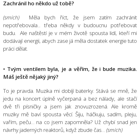
Zachránil ho někdo už tobě?
(smích)
Měla bych říct, že jsem zatím zachránit
nepotřebovala... třeba někdy v budoucnu potřebovat
budu. Ale naštěstí je v mém životě spousta lidí, kteří mi
dodávají energii, abych zase já měla dostatek energie tuto
práci dělat.
• Tvým ventilem byla, je a věřím, že i bude muzika.
Máš ještě nějaký jiný?
To je pravda. Muzika mi dobíjí baterky. Stává se mně, že
jedu na koncert úplně vyčerpaná a bez nálady, ale stačí
dvě tři písničky a jsem jak znovuzrozená. Ale kromě
muziky mě baví spousta věcí. Šiju, háčkuju, sadím, pleju,
vařím, peču… na co jsem zapomněla? Už chybí snad jen
návrhy jaderných reaktorů, když zbude čas…
(smích)