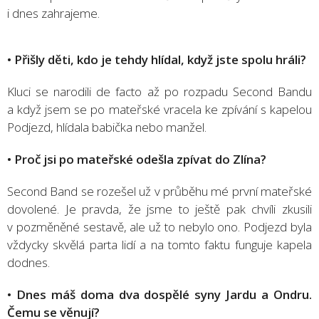
i dnes zahrajeme.
• Přišly děti, kdo je tehdy hlídal, když jste spolu hráli?
Kluci se narodili de facto až po rozpadu Second Bandu
a když jsem se po mateřské vracela ke zpívání s kapelou
Podjezd, hlídala babička nebo manžel.
• Proč jsi po mateřské odešla zpívat do Zlína?
Second Band se rozešel už v průběhu mé první mateřské
dovolené. Je pravda, že jsme to ještě pak chvíli zkusili
v pozměněné sestavě, ale už to nebylo ono. Podjezd byla
vždycky skvělá parta lidí a na tomto faktu funguje kapela
dodnes.
• Dnes máš doma dva dospělé syny Jardu a Ondru.
Čemu se věnují?