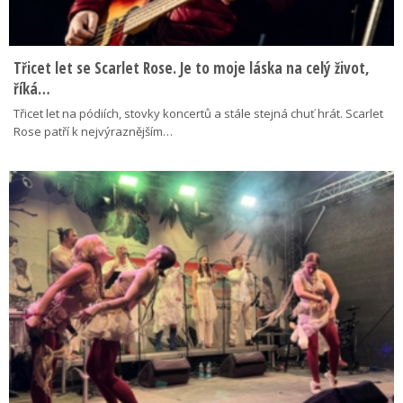
Třicet let se Scarlet Rose. Je to moje láska na celý život,
říká…
Třicet let na pódiích, stovky koncertů a stále stejná chuť hrát. Scarlet
Rose patří k nejvýraznějším…