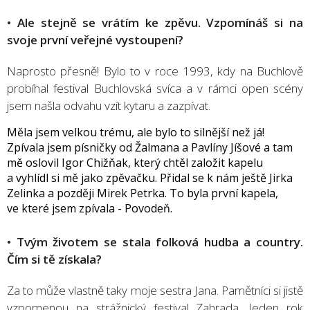
• Ale stejně se vrátím ke zpěvu. Vzpomínáš si na
svoje první veřejné vystoupení?
Naprosto přesně! Bylo to v roce 1993, kdy na Buchlově
probíhal festival Buchlovská svíca a v rámci open scény
jsem našla odvahu vzít kytaru a zazpívat.
Měla jsem velkou trému, ale bylo to silnější než já!
Zpívala jsem písničky od Žalmana a Pavlíny Jíšové a tam
mě oslovil Igor Chižňak, který chtěl založit kapelu
a vyhlídl si mě jako zpěvačku. Přidal se k nám ještě Jirka
Zelinka a později Mirek Petrka. To byla první kapela,
ve které jsem zpívala - Povodeň.
• Tvým životem se stala folková hudba a country.
Čím si tě získala?
Za to může vlastně taky moje sestra Jana. Pamětníci si jistě
vzpomenou na strážnický festival Zahrada. Jeden rok