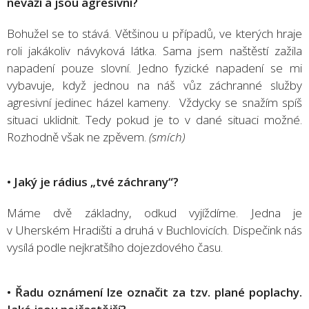
neváží a jsou agresivní?
Bohužel se to stává. Většinou u případů, ve kterých hraje
roli jakákoliv návyková látka. Sama jsem naštěstí zažila
napadení pouze slovní. Jedno fyzické napadení se mi
vybavuje, když jednou na náš vůz záchranné služby
agresivní jedinec házel kameny. Vždycky se snažím spíš
situaci uklidnit. Tedy pokud je to v dané situaci možné.
Rozhodně však ne zpěvem.
(smích)
• Jaký je rádius „tvé záchrany“?
Máme dvě základny, odkud vyjíždíme. Jedna je
v Uherském Hradišti a druhá v Buchlovicích. Dispečink nás
vysílá podle nejkratšího dojezdového času.
• Řadu oznámení lze označit za tzv. plané poplachy.