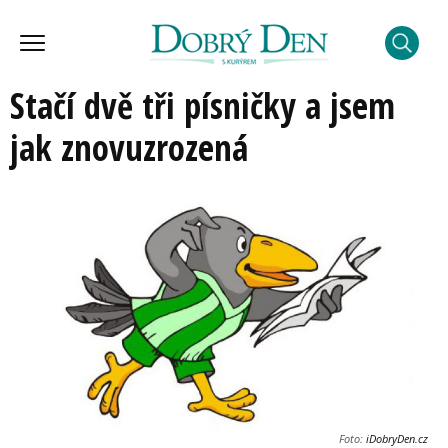
Stačí dvě tři písničky a jsem
jak znovuzrozená
Foto:
iDobryDen.cz