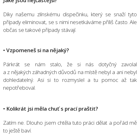
Jaké jsou nejčastější?
Díky našemu zlínskému dispečinku, který se snaží tyto
případy eliminovat, se s nimi nesetkáváme příliš často. Ale
občas se takové případy stávají.
• Vzpomeneš si na nějaký?
Párkrát se nám stalo, že si nás dotyčný zavolal
a z nějakých záhadných důvodů na místě nebyl a ani nebyl
dohledatelný. Asi si to rozmyslel a tu pomoc až tak
nepotřeboval.
• Kolikrát jsi měla chuť s prací praštit?
Zatím ne. Dlouho jsem chtěla tuto práci dělat a pořád mě
to ještě baví.