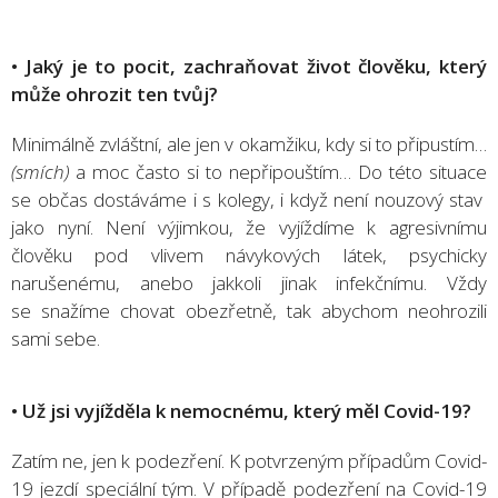
• Jaký je to pocit, zachraňovat život člověku, který
může ohrozit ten tvůj?
Minimálně zvláštní, ale jen v okamžiku, kdy si to připustím…
(smích)
a moc často si to nepřipouštím… Do této situace
se občas dostáváme i s kolegy, i když není nouzový stav
jako nyní. Není výjimkou, že vyjíždíme k agresivnímu
člověku pod vlivem návykových látek, psychicky
narušenému, anebo jakkoli jinak infekčnímu. Vždy
se snažíme chovat obezřetně, tak abychom neohrozili
sami sebe.
• Už jsi vyjížděla k nemocnému, který měl Covid-19?
Zatím ne, jen k podezření. K potvrzeným případům Covid-
19 jezdí speciální tým. V případě podezření na Covid-19