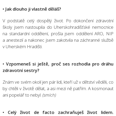
• Jak dlouho ji vlastně děláš?
V podstatě celý dospělý život. Po dokončení zdravotní
školy jsem nastoupila do Uherskohradišťské nemocnice
na standardní oddělení, prošla jsem oddělení ARO, NIP
a anestezií a nakonec jsem zakotvila na záchranné službě
v Uherském Hradišti.
• Vzpomeneš si ještě, proč ses rozhodla pro dráhu
zdravotní sestry?
Znám ve svém okolí jen pár lidí, kteří už v dětství věděli, co
by chtěli v životě dělat, a asi mezi ně patřím. A kosmonaut
ani popelář to nebyl.
(smích)
• Celý život de facto zachraňuješ život lidem.