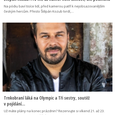
Na pódiu baví tisíce lidí, před kamerou patří k nejobsazovanějším
českým hercům. Přesto Štěpán Kozub tvrdí,…
Trnkobraní láká na Olympic a Tři sestry, soutěž
v pojídání…
Už máte plány na konec prázdnin? Rezervujte si víkend 21. až 23.