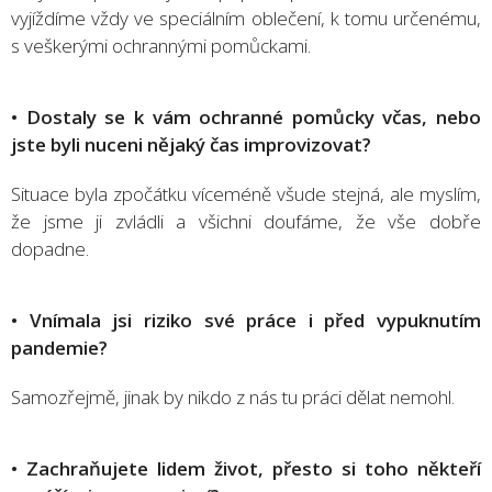
vyjíždíme vždy ve speciálním oblečení, k tomu určenému,
s veškerými ochrannými pomůckami.
• Dostaly se k vám ochranné pomůcky včas, nebo
jste byli nuceni nějaký čas improvizovat?
Situace byla zpočátku víceméně všude stejná, ale myslím,
že jsme ji zvládli a všichni doufáme, že vše dobře
dopadne.
• Vnímala jsi riziko své práce i před vypuknutím
pandemie?
Samozřejmě, jinak by nikdo z nás tu práci dělat nemohl.
• Zachraňujete lidem život, přesto si toho
někteří