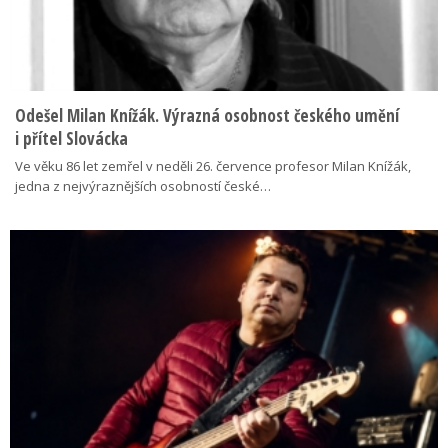
Odešel Milan Knížák. Výrazná osobnost českého umění
i přítel Slovácka
Ve věku 86 let zemřel v neděli 26. července profesor Milan Knížák,
jedna z nejvýraznějších osobností české…