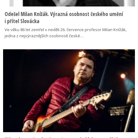
Odešel Milan Knížák. Výrazná osobnost českého umění
i přítel Slovácka
Ve věku 86 let zemřel v neděli 26. července profesor Milan Knížák,
jedna z nejvýraznějších osobností české…