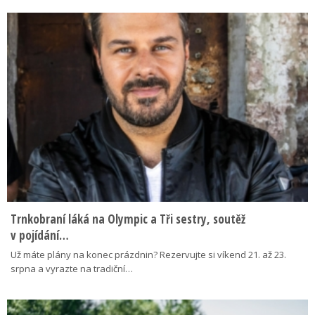
Trnkobraní láká na Olympic a Tři sestry, soutěž
v pojídání…
Už máte plány na konec prázdnin? Rezervujte si víkend 21. až 23.
srpna a vyrazte na tradiční…