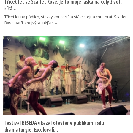
Třicet let se Scarlet Rose. Je to moje láska na celý život,
říká…
Třicet let na pódiích, stovky koncertů a stále stejná chuť hrát. Scarlet
Rose patří k nejvýraznějším…
Festival BESEDA ukázal otevřené publikum i sílu
dramaturgie. Excelovali…