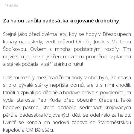
Za halou tančila padesátka krojované drobotiny
Stejně jako před dvěma lety, kdy se hody v Březolupech
konaly naposledy, vedli průvod Ondřej Jurák s Martinou
Šopíkovou. Ovšem s mnoha podstatnými rozdíly. Tím
největším je, že se jiskření mezi nimi proměnilo v plamen
a stárek požádal v září stárku o ruku!
Dalšími rozdíly mezi tradičními hody v obci bylo, že chasa
si pro bývalé stárky nepřišla domů, ale ti s nimi chodili,
tančili a zpívali po dědině a hodové právo s povolením jim
vydal starosta Petr Kukla před obecním úřadem. Také
hodové pásmo, které ozdobilo sedmnáct krojovaných
párů a padesátka krojovaných dětí, se odehrálo za halou.
Uvnitř se konala jen hodová zábava se Staroměstskou
kapelou a CM Bálešáci.