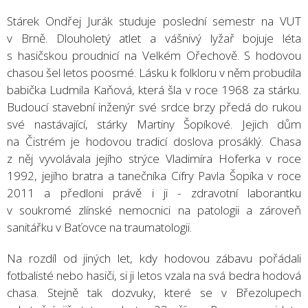
Stárek Ondřej Jurák studuje poslední semestr na VUT
v Brně. Dlouholetý atlet a vášnivý lyžař bojuje léta
s hasičskou proudnicí na Velkém Ořechově. S hodovou
chasou šel letos poosmé. Lásku k folkloru v něm probudila
babička Ludmila Kaňová, která šla v roce 1968 za stárku.
Budoucí stavební inženýr své srdce brzy předá do rukou
své nastávající, stárky Martiny Šopíkové. Jejich dům
na Čistrém je hodovou tradicí doslova prosáklý. Chasa
z něj vyvolávala jejího strýce Vladimíra Hoferka v roce
1992, jejího bratra a tanečníka Cifry Pavla Šopíka v roce
2011 a předloni právě i ji - zdravotní laborantku
v soukromé zlínské nemocnici na patologii a zároveň
sanitářku v Baťovce na traumatologii.
Na rozdíl od jiných let, kdy hodovou zábavu pořádali
fotbalisté nebo hasiči, si ji letos vzala na svá bedra hodová
chasa. Stejně tak dozvuky, které se v Březolupech