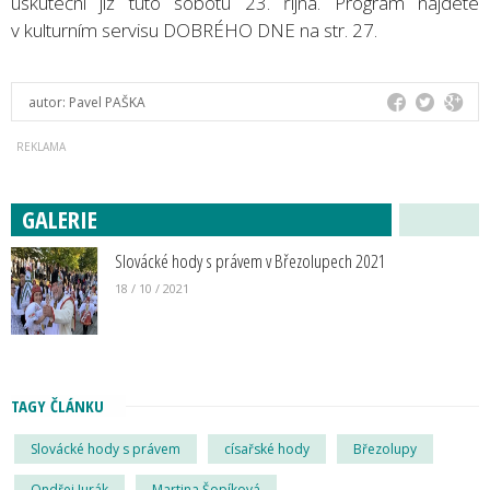
uskuteční již tuto sobotu 23. října. Program najdete
v kulturním servisu DOBRÉHO DNE na str. 27.
autor:
Pavel PAŠKA
GALERIE
Slovácké hody s právem v Březolupech 2021
18 / 10 / 2021
TAGY ČLÁNKU
Slovácké hody s právem
císařské hody
Březolupy
Ondřej Jurák
Martina Šopíková