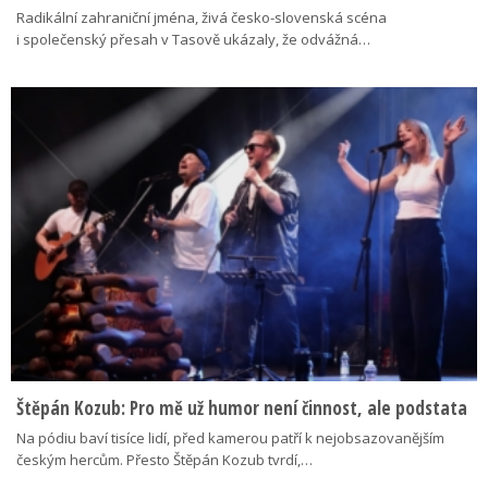
Radikální zahraniční jména, živá česko-slovenská scéna
i společenský přesah v Tasově ukázaly, že odvážná…
Štěpán Kozub: Pro mě už humor není činnost, ale podstata
Na pódiu baví tisíce lidí, před kamerou patří k nejobsazovanějším
českým hercům. Přesto Štěpán Kozub tvrdí,…