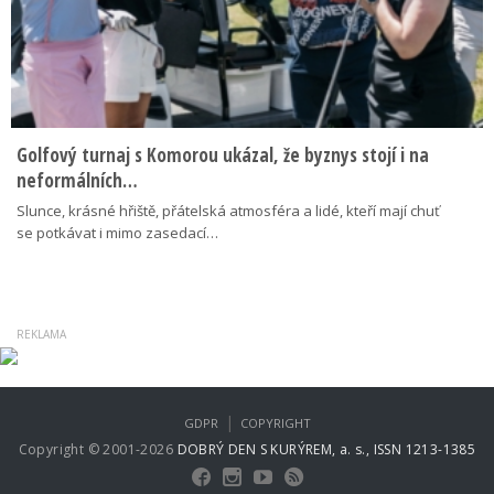
Golfový turnaj s Komorou ukázal, že byznys stojí i na
neformálních…
Slunce, krásné hřiště, přátelská atmosféra a lidé, kteří mají chuť
se potkávat i mimo zasedací…
|
GDPR
COPYRIGHT
Copyright © 2001-2026
DOBRÝ DEN S KURÝREM, a. s., ISSN 1213-1385