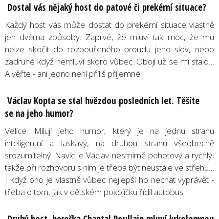
Dostal vás nějaký host do patové či prekérní situace?
Každý host vás může dostat do prekérní situace vlastně
jen dvěma způsoby. Zaprvé, že mluví tak moc, že mu
nelze skočit do rozbouřeného proudu jeho slov, nebo
zadruhé když nemluví skoro vůbec. Obojí už se mi stalo…
A věřte - ani jedno není příliš příjemné.
Václav Kopta se stal hvězdou posledních let. Těšíte
se na jeho humor?
Velice. Miluji jeho humor, který je na jednu stranu
inteligentní a laskavý, na druhou stranu všeobecně
srozumitelný. Navíc je Václav nesmírně pohotový a rychlý,
takže při rozhovoru s ním je třeba být neustále ve střehu…
I když ono je vlastně vůbec nejlepší ho nechat vyprávět -
třeba o tom, jak v dětském pokojíčku řídil autobus…
Druhý host, herečka Chantal Poullain mluví krkolomnou