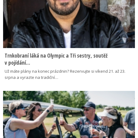
Trnkobraní láká na Olympic a Tři sestry, soutěž
v pojídání…
Už máte plány na konec prázdnin? Rezervujte si víkend 21. až 23.
srpna a vyrazte na tradiční…