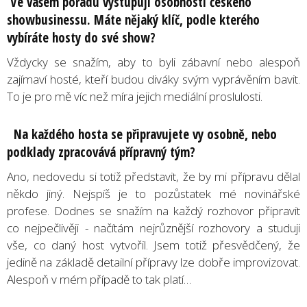
Ve vašem pořadu vystupují osobnosti českého
showbusinessu. Máte nějaký klíč, podle kterého
vybíráte hosty do své show?
Vždycky se snažím, aby to byli zábavní nebo alespoň
zajímaví hosté, kteří budou diváky svým vyprávěním bavit.
To je pro mě víc než míra jejich mediální proslulosti.
Na každého hosta se připravujete vy osobně, nebo
podklady zpracovává přípravný tým?
Ano, nedovedu si totiž představit, že by mi přípravu dělal
někdo jiný. Nejspíš je to pozůstatek mé novinářské
profese. Dodnes se snažím na každý rozhovor připravit
co nejpečlivěji - načítám nejrůznější rozhovory a studuji
vše, co daný host vytvořil. Jsem totiž přesvědčený, že
jedině na základě detailní přípravy lze dobře improvizovat.
Alespoň v mém případě to tak platí…