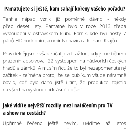
Pamatujete si ještě, kam sahají kořeny vašeho pořadu?
Tenhle nápad vznikl již poměrně dávno - někdy
před deseti lety. Památné bylo v roce 2013 třeba
vystoupení v ostravském klubu Parník, kde byli hosty 7
pádů HD hudebníci Jaromír Nohavica a Richard Krajčo.
Pravidelněji jsme však začali jezdit až loni, kdy jsme během
prázdnin absolvovali 22 vystoupení na nádvořích českých
hradů a zámků. A musím říct, že to byl nezapomenutelný
zážitek - zejména proto, že se publikum všude náramně
bavilo, což bylo dáno jistě i tím, že produkce zajistila
na všechna vystoupení krásné počasí!
Jaké vidíte největší rozdíly mezi natáčením pro TV
a show na cestách?
Upřímně řečeno ještě nevím, uvidíme až letos