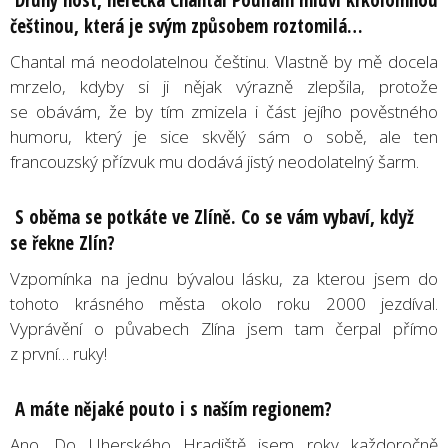
češtinou, která je svým způsobem roztomilá…
Chantal má neodolatelnou češtinu. Vlastně by mě docela
mrzelo, kdyby si ji nějak výrazně zlepšila, protože
se obávám, že by tím zmizela i část jejího pověstného
humoru, který je sice skvělý sám o sobě, ale ten
francouzský přízvuk mu dodává jistý neodolatelný šarm.
S oběma se potkáte ve Zlíně. Co se vám vybaví, když
se řekne Zlín?
Vzpomínka na jednu bývalou lásku, za kterou jsem do
tohoto krásného města okolo roku 2000 jezdíval.
Vyprávění o půvabech Zlína jsem tam čerpal přímo
z první… ruky!
A máte nějaké pouto i s naším regionem?
Ano. Do Uherského Hradiště jsem roky každoročně