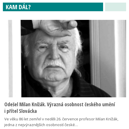
KAM DÁL?
Odešel Milan Knížák. Výrazná osobnost českého umění
i přítel Slovácka
Ve věku 86 let zemřel v neděli 26. července profesor Milan Knížák,
jedna z nejvýraznějších osobností české…