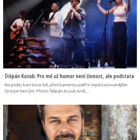
Štěpán Kozub: Pro mě už humor není činnost, ale podstata
Na pódiu baví tisíce lidí, před kamerou patří k nejobsazovanějším
českým hercům. Přesto Štěpán Kozub tvrdí,…