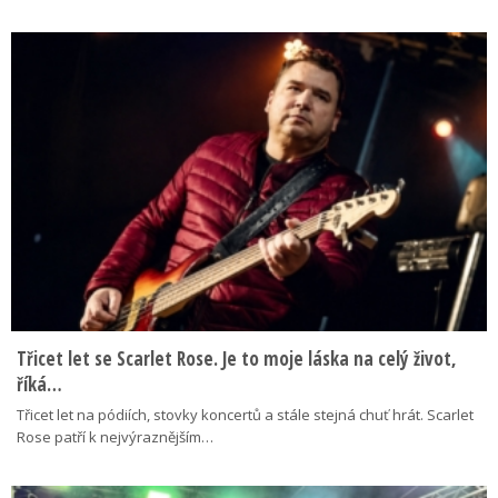
Třicet let se Scarlet Rose. Je to moje láska na celý život,
říká…
Třicet let na pódiích, stovky koncertů a stále stejná chuť hrát. Scarlet
Rose patří k nejvýraznějším…