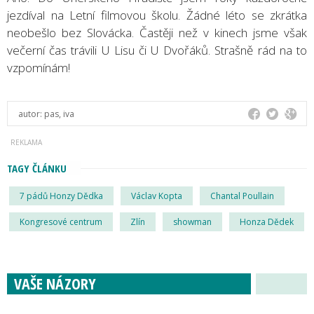
jezdíval na Letní filmovou školu. Žádné léto se zkrátka
neobešlo bez Slovácka. Častěji než v kinech jsme však
večerní čas trávili U Lisu či U Dvořáků. Strašně rád na to
vzpomínám!
autor:
pas, iva
TAGY ČLÁNKU
7 pádů Honzy Dědka
Václav Kopta
Chantal Poullain
Kongresové centrum
Zlín
showman
Honza Dědek
VAŠE NÁZORY