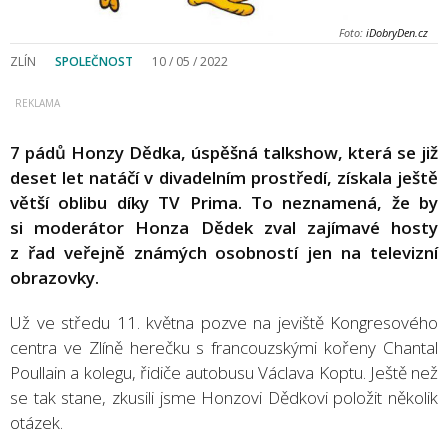
Foto:
iDobryDen.cz
ZLÍN
SPOLEČNOST
10 / 05 / 2022
7 pádů Honzy Dědka, úspěšná talkshow, která se již
deset let natáčí v divadelním prostředí, získala ještě
větší oblibu díky TV Prima. To neznamená, že by
si moderátor Honza Dědek zval zajímavé hosty
z řad veřejně známých osobností jen na televizní
obrazovky.
Už ve středu 11. května pozve na jeviště Kongresového
centra ve Zlíně herečku s francouzskými kořeny Chantal
Poullain a kolegu, řidiče autobusu Václava Koptu. Ještě než
se tak stane, zkusili jsme Honzovi Dědkovi položit několik
otázek.