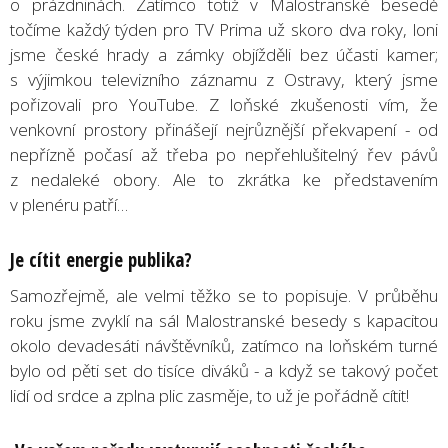
o prázdninách. Zatímco totiž v Malostranské besedě
točíme každý týden pro TV Prima už skoro dva roky, loni
jsme české hrady a zámky objížděli bez účasti kamer;
s výjimkou televizního záznamu z Ostravy, který jsme
pořizovali pro YouTube. Z loňské zkušenosti vím, že
venkovní prostory přinášejí nejrůznější překvapení - od
nepřízně počasí až třeba po nepřehlušitelný řev pávů
z nedaleké obory. Ale to zkrátka ke představením
v plenéru patří…
Je cítit energie publika?
Samozřejmě, ale velmi těžko se to popisuje. V průběhu
roku jsme zvyklí na sál Malostranské besedy s kapacitou
okolo devadesáti návštěvníků, zatímco na loňském turné
bylo od pěti set do tisíce diváků - a když se takový počet
lidí od srdce a zplna plic zasměje, to už je pořádně cítit!