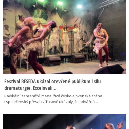
Festival BESEDA ukázal otevřené publikum i sílu
dramaturgie. Excelovali…
Radikální zahraniční jména, živá česko-slovenská scéna
i společenský přesah v Tasově ukázaly, že odvážná…