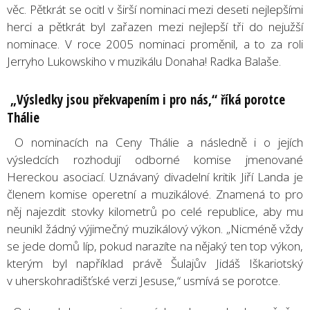
věc. Pětkrát se ocitl v širší nominaci mezi deseti nejlepšími
herci a pětkrát byl zařazen mezi nejlepší tři do nejužší
nominace. V roce 2005 nominaci proměnil, a to za roli
Jerryho Lukowskiho v muzikálu Donaha! Radka Balaše.
„Výsledky jsou překvapením i pro nás,“ říká porotce
Thálie
O nominacích na Ceny Thálie a následně i o jejích
výsledcích rozhodují odborné komise jmenované
Hereckou asociací. Uznávaný divadelní kritik Jiří Landa je
členem komise operetní a muzikálové. Znamená to pro
něj najezdit stovky kilometrů po celé republice, aby mu
neunikl žádný výjimečný muzikálový výkon. „Nicméně vždy
se jede domů líp, pokud narazíte na nějaký ten top výkon,
kterým byl například právě Šulajův Jidáš Iškariotský
v uherskohradišťské verzi Jesuse,“ usmívá se porotce.