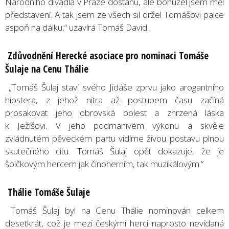
Národního divadla v Praze dostanu, ale bohužel jsem měl
představení. A tak jsem ze všech sil držel Tomášovi palce
aspoň na dálku,“ uzavírá Tomáš David.
Zdůvodnění Hereck
é
asociace pro nominaci Tomáše
Šulaje na Cenu Thálie
„Tomáš Šulaj staví svého Jidáše zprvu jako arogantního
hipstera, z jehož nitra až postupem času začíná
prosakovat jeho obrovská bolest a zhrzená láska
k Ježíšovi. V jeho podmanivém výkonu a skvěle
zvládnutém pěveckém partu vidíme živou postavu plnou
skutečného citu. Tomáš Šulaj opět dokazuje, že je
špičkovým hercem jak činoherním, tak muzikálovým.“
Th
á
lie Tom
áše Šulaje
Tomáš Šulaj byl na Cenu Thálie nominován celkem
desetkrát, což je mezi českými herci naprosto nevídaná