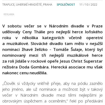
TRAPLICE, UHERSKÉ HRADIŠTĚ, PRAHA
SPOLEČNOST
11 / 10 / 2022
V sobotu večer se v Národním divadle v Praze
udělovaly Ceny Thálie pro nejlepší herce loňského
roku v několika kategoriích včetně operetní
a muzikálové. Slovácké divadlo tam mělo v nejužší
nominaci žhavé želízko - Tomáše Šulaje, který byl
nominovaný mezi tři nejlepší muzikálové herce
za roli Jidáše v rockové opeře Jesus Christ Superstar
režiséra Doda Gombára. Herecká asociace mu však
nakonec cenu neudělila.
„Člověk si vždycky vnitřně přeje, aby na pódiu zaznělo
jeho jméno, ale už nominace a možnost být v takový
večer v Národním divadle mezi těmi nejlepšími je
obrovským úspěchem a oceněním,“ řekl po předávání