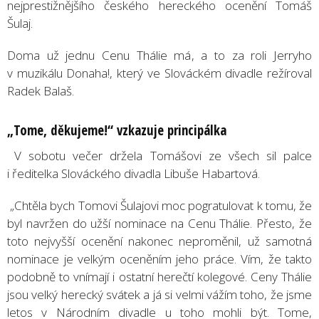
nejprestižnějšího českého hereckého ocenění Tomáš
Šulaj.
Doma už jednu Cenu Thálie má, a to za roli Jerryho
v muzikálu Donaha!, který ve Slováckém divadle režíroval
Radek Balaš.
„
Tome, d
ěkujeme!
“
vzkazuje principá
lka
V sobotu večer držela Tomášovi ze všech sil palce
i ředitelka Slováckého divadla Libuše Habartová.
„Chtěla bych Tomovi Šulajovi moc pogratulovat k tomu, že
byl navržen do užší nominace na Cenu Thálie. Přesto, že
toto nejvyšší ocenění nakonec neproměnil, už samotná
nominace je velkým oceněním jeho práce. Vím, že takto
podobně to vnímají i ostatní herečtí kolegové. Ceny Thálie
jsou velký herecký svátek a já si velmi vážím toho, že jsme
letos v Národním divadle u toho mohli být. Tome,