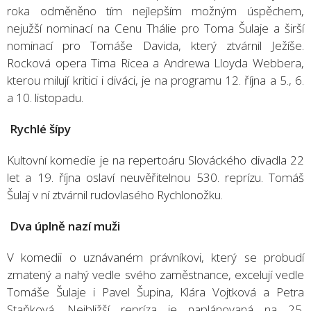
roka odměněno tím nejlepším možným úspěchem,
nejužší nominací na Cenu Thálie pro Toma Šulaje a širší
nominací pro Tomáše Davida, který ztvárnil Ježíše.
Rocková opera Tima Ricea a Andrewa Lloyda Webbera,
kterou milují kritici i diváci, je na programu 12. října a 5., 6.
a 10. listopadu.
Rychlé šípy
Kultovní komedie je na repertoáru Slováckého divadla 22
let a 19. října oslaví neuvěřitelnou 530. reprízu. Tomáš
Šulaj v ní ztvárnil rudovlasého Rychlonožku.
Dva úplně
naz
í muži
V komedii o uznávaném právníkovi, který se probudí
zmatený a nahý vedle svého zaměstnance, excelují vedle
Tomáše Šulaje i Pavel Šupina, Klára Vojtková a Petra
Staňková. Nejbližší repríza je naplánovaná na 25.