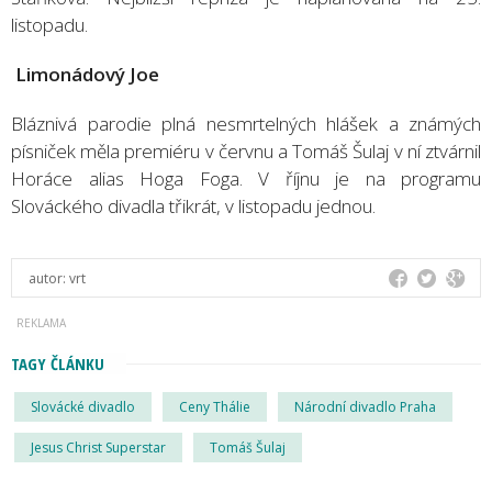
listopadu.
Limonádový
Joe
Bláznivá parodie plná nesmrtelných hlášek a známých
písniček měla premiéru v červnu a Tomáš Šulaj v ní ztvárnil
Horáce alias Hoga Foga. V říjnu je na programu
Slováckého divadla třikrát, v listopadu jednou.
autor:
vrt
TAGY ČLÁNKU
Slovácké divadlo
Ceny Thálie
Národní divadlo Praha
Jesus Christ Superstar
Tomáš Šulaj