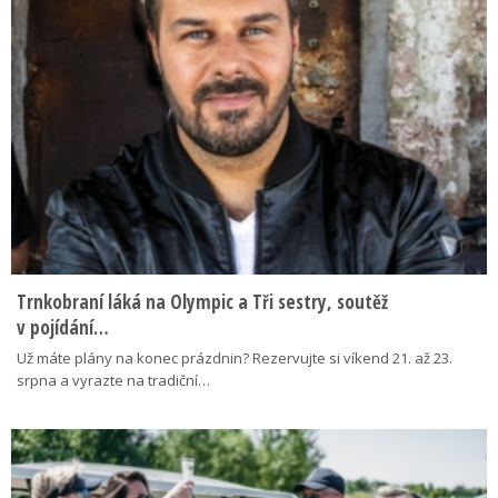
Trnkobraní láká na Olympic a Tři sestry, soutěž
v pojídání…
Už máte plány na konec prázdnin? Rezervujte si víkend 21. až 23.
srpna a vyrazte na tradiční…