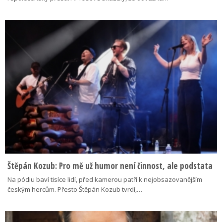
Štěpán Kozub: Pro mě už humor není činnost, ale podstata
Na pódiu baví tisíce lidí, před kamerou patří k nejobsazovanějším
českým hercům. Přesto Štěpán Kozub tvrdí,…