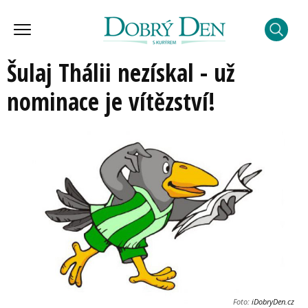
Šulaj Thálii nezískal - už
nominace je vítězství!
Foto:
iDobryDen.cz