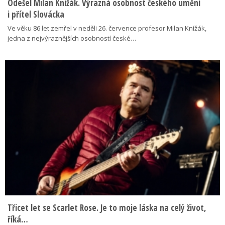
Odešel Milan Knížák. Výrazná osobnost českého umění
i přítel Slovácka
Ve věku 86 let zemřel v neděli 26. července profesor Milan Knížák,
jedna z nejvýraznějších osobností české…
Třicet let se Scarlet Rose. Je to moje láska na celý život,
říká…