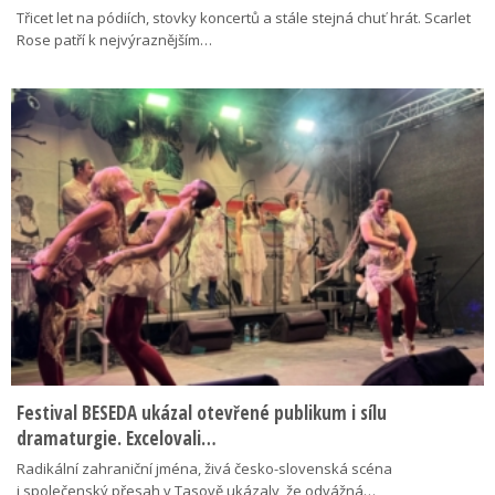
Třicet let na pódiích, stovky koncertů a stále stejná chuť hrát. Scarlet
Rose patří k nejvýraznějším…
Festival BESEDA ukázal otevřené publikum i sílu
dramaturgie. Excelovali…
Radikální zahraniční jména, živá česko-slovenská scéna
i společenský přesah v Tasově ukázaly, že odvážná…