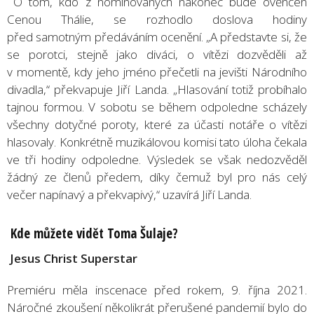
O tom, kdo z nominovaných nakonec bude ověnčen
Cenou Thálie, se rozhodlo doslova hodiny
před samotným předáváním ocenění. „A představte si, že
se porotci, stejně jako diváci, o vítězi dozvěděli až
v momentě, kdy jeho jméno přečetli na jevišti Národního
divadla,“ překvapuje Jiří Landa. „Hlasování totiž probíhalo
tajnou formou. V sobotu se během odpoledne scházely
všechny dotyčné poroty, které za účasti notáře o vítězi
hlasovaly. Konkrétně muzikálovou komisi tato úloha čekala
ve tři hodiny odpoledne. Výsledek se však nedozvěděl
žádný ze členů předem, díky čemuž byl pro nás celý
večer napínavý a překvapivý,“ uzavírá Jiří Landa.
Kde můžete vidě
t Toma
Š
ulaje?
Jesus Christ Superstar
Premiéru měla inscenace před rokem, 9. října 2021.
Náročné zkoušení několikrát přerušené pandemií bylo do