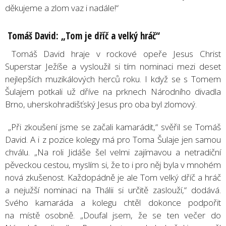
děkujeme a zlom vaz i nadále!“
Tomáš David: „Tom je dříč a velký
hr
áč“
Tomáš David hraje v rockové opeře Jesus Christ
Superstar Ježíše a vysloužil si tím nominaci mezi deset
nejlepších muzikálových herců roku. I když se s Tomem
Šulajem potkali už dříve na prknech Národního divadla
Brno, uherskohradišťský Jesus pro oba byl zlomový.
„Při zkoušení jsme se začali kamarádit,“ svěřil se Tomáš
David. A i z pozice kolegy má pro Toma Šulaje jen samou
chválu. „Na roli Jidáše šel velmi zajímavou a netradiční
pěveckou cestou, myslím si, že to i pro něj byla v mnohém
nová zkušenost. Každopádně je ale Tom velký dříč a hráč
a nejužší nominaci na Thálii si určitě zaslouží,“ dodává.
Svého kamaráda a kolegu chtěl dokonce podpořit
na místě osobně. „Doufal jsem, že se ten večer do