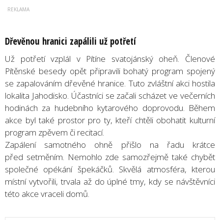
Dřevěnou hranici zapálili už potřetí
Už potřetí vzplál v Pítíne svatojánský oheň. Členové
Pítěnské besedy opět připravili bohatý program spojený
se zapalováním dřevěné hranice. Tuto zvláštní akci hostila
lokalita Jahodisko. Účastníci se začali scházet ve večerních
hodinách za hudebního kytarového doprovodu. Během
akce byl také prostor pro ty, kteří chtěli obohatit kulturní
program zpěvem či recitací.
Zapálení samotného ohně přišlo na řadu krátce
před setměním. Nemohlo zde samozřejmě také chybět
společné opékání špekáčků. Skvělá atmosféra, kterou
místní vytvořili, trvala až do úplné tmy, kdy se návštěvníci
této akce vraceli domů.