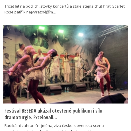
Třicet let na pódiích, stovky koncertů a stále stejná chuť hrát. Scarlet
Rose patří k nejvýraznějším…
Festival BESEDA ukázal otevřené publikum i sílu
dramaturgie. Excelovali…
Radikální zahraniční jména, živá česko-slovenská scéna