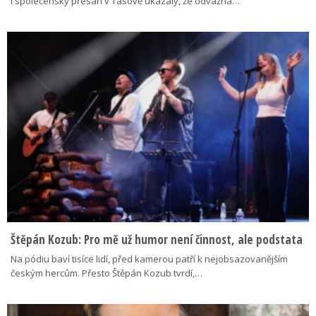
i společenský přesah v Tasově ukázaly, že odvážná…
Štěpán Kozub: Pro mě už humor není činnost, ale podstata
Na pódiu baví tisíce lidí, před kamerou patří k nejobsazovanějším
českým hercům. Přesto Štěpán Kozub tvrdí,…