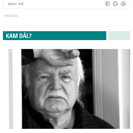
autor:
kul
KAM DÁL?