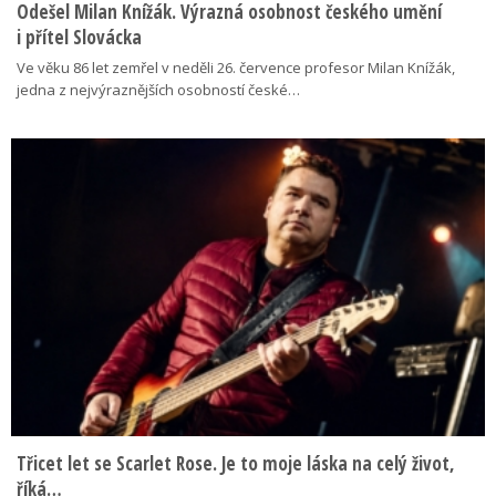
Odešel Milan Knížák. Výrazná osobnost českého umění
i přítel Slovácka
Ve věku 86 let zemřel v neděli 26. července profesor Milan Knížák,
jedna z nejvýraznějších osobností české…
Třicet let se Scarlet Rose. Je to moje láska na celý život,
říká…