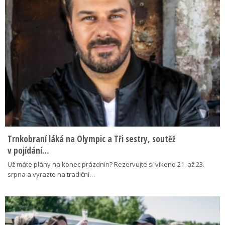
Trnkobraní láká na Olympic a Tři sestry, soutěž
v pojídání…
Už máte plány na konec prázdnin? Rezervujte si víkend 21. až 23.
srpna a vyrazte na tradiční…