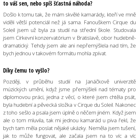
to váš sen, nebo spíš šťastná ná
hoda?
Došlo k tomu tak, že mám skvělé kamarády, kteří ve mně
viděli větší potenciál než já sama. Fanouškem Cirque du
Soleil jsem už byla za studií na střední škole. Studovala
jsem Církevní konzervatórium v Bratislavě, obor hudebně-
dramatický. Tehdy jsem ale ani nepřemýšlela nad tím, že
bych jednou v takovém formátu mohla zpívat.
Díky čemu to vyšlo?
Později, v průběhu studií na Janáčkově univerzitě
múzických umění, když jsme přemýšleli nad tématy pro
diplomovou práci, jedna z věcí, o které jsem chtěla psát,
byla hudební a pěvecká složka v Cirque du Soleil. Nakonec
z toho sešlo a psala jsem úplně o něčem jiném. Když jsem
ale o tom mluvila, tak mi jednou kamarád u piva řekl, že
bych tam měla poslat nějaké ukázky. Neměla jsem tušení,
jak to může fungovat, ale začala jsem na to víc a víc