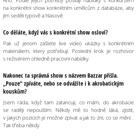
Ano. Podle jejich potřeby posílají nabídky s konkurzem
na konkrétní show konkrétním umělcům z databáze, aby
jim seděli typově a hlasově.
Co děláte, když vás s konkrétní show osloví?
Pak už jenom zašlete live video ukázky s konkrétním
materiálem, který potřebují. Poslední krok je rozhovor
s režisérem ohledně pracovní nabídky.
Nakonec ta správná
show s
ná
zvem Bazzar p
řišla.
„Pouze
“
zpíváte, nebo se odvážíte i k akrobatickým
kousků
m?
Jsem ráda, když tam zatancuji, co mám, do akrobacie
se raději nepouštím. Někdy mě to hodně láká, zjistit,
v jakých pozicích je možné zpívat a jak to zní, co se mění…
Tak třeba někdy.