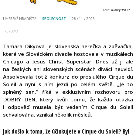
Foto:
iDobryDen.cz
UHERSKÉ HRADIŠTĚ
SPOLEČNOST
28 / 11 / 2023
Tamara Dikyová je slovenská herečka a zpěvačka,
která ve Slováckém divadle hostovala v muzikálech
Chicago a Jesus Christ Superstar. Dnes už ji ale
na českých ani slovenských scénách diváci neuvidí.
Absolvovala totiž konkurz do proslulého Cirque du
Soleil a nyní s ním jezdí po celém světě. „Je to
splněný sen,” říká v exkluzivním rozhovoru pro
DOBRÝ DEN, který kvůli tomu, že každá otázka
i odpověď musela být vedením Cirque du Soleil
schvalována, vznikal několik měsíců.
Jak došlo k tomu, že účinkujete v Cirque du Soleil? Byl