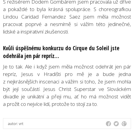
S režisérem Dodem Gombárem jsem pracovala už dříve
a pokaždé to byla krásná spolupráce. S choreografkou
Lindou Caridad Fernandez Saez jsem měla možnost
pracovat poprvé a nesmírně si vážím této jedinečné,
lidské a inspirativní zkušenosti.
Kvůli úspěšnému konkurzu do
Cirque du Soleil
jste
odehrála jen pár repríz…
Je to tak. Ale i když jsem měla možnost odehrát jen pár
repríz, Jesus v Hradišti pro mě je a bude jedna
z nejkrásnějších inscenaci a vážím si toho, že jsem mohla
být její součástí. Jesus Christ Superstar ve Slováckém
divadle je unikátní a přeji mu, ať ho má možnost vidět
a prožít co nejvíce lidí, protože to stojí za to.
autor:
vrt