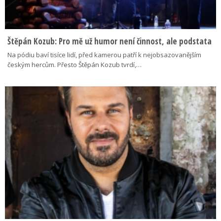
Štěpán Kozub: Pro mě už humor není činnost, ale podstata
Na pódiu baví tisíce lidí, před kamerou patří k nejobsazovanějším
českým hercům. Přesto Štěpán Kozub tvrdí,…