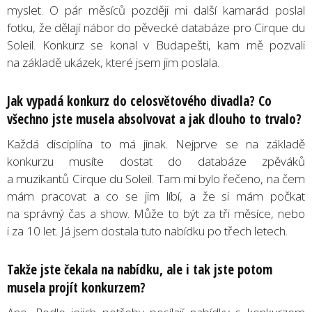
myslet. O pár měsíců později mi další kamarád poslal
fotku, že dělají nábor do pěvecké databáze pro Cirque du
Soleil. Konkurz se konal v Budapešti, kam mě pozvali
na základě ukázek, které jsem jim poslala.
Jak vypadá konkurz do celosvětov
é
ho divadla? Co
všechno jste musela absolvovat a jak dlouho to trvalo?
Každá disciplína to má jinak. Nejprve se na základě
konkurzu musíte dostat do databáze zpěváků
a muzikantů Cirque du Soleil. Tam mi bylo řečeno, na čem
mám pracovat a co se jim líbí, a že si mám počkat
na správný čas a show. Může to být za tři měsíce, nebo
i za 10 let. Já jsem dostala tuto nabídku po třech letech.
Takže jste čekala na nabídku, ale i tak jste potom
musela projít konkurzem?