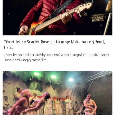
Třicet let se Scarlet Rose. Je to moje láska na celý život,
říká…
Třicet let na pódiích, stovky koncertů a stále stejná chuť hrát. Scarlet
Rose patří k nejvýraznějším…