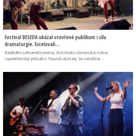
Festival BESEDA ukázal otevřené publikum i sílu
dramaturgie. Excelovali…
Radikální zahraniční jména, živá česko-slovenská scéna
i společenský přesah v Tasově ukázaly, že odvážná…