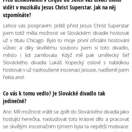
vidět v muzikálu Je
sus Christ Superstar
. Jak na něj
vzpomínáte?
Lehce vás poopravím. Ještě před Jesus Christ Superstar
jsem totiž měla možnost ve Slováckém divadle hostovat
už v titulu Chicago. Bylo to moje první oficiální hostování
vůbec a díky skvělému souboru jsem si toto divadlo,
město i lidi zamilovala. Když mě pak umělecký šéf
Slováckého divadla Lukáš Kopecký oslovil s nabídkou
hostovat v už nazkoušené inscenaci Jesuse, nadšeně jsem
řekla ano!
Co vás k tomu vedlo? Je Slovácké divadlo tak
jedinečné?
Ano. Mít možnost vrátit se zpět do Slováckého divadla jako
hostující herečka, nastudovat toto krásné dílo a pracovat
se skvělým inscenačním týmem byla ta největší motivace.