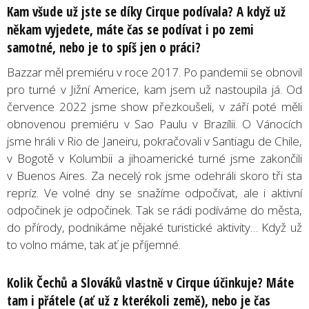
Kam v
š
ude u
ž jste se dí
ky Cirque pod
ívala? A když už
někam vyjedete, máte č
as se pod
ívat i po zemi
samotn
é
, nebo je to spíš jen o prá
ci?
Bazzar měl premiéru v roce 2017. Po pandemii se obnovil
pro turné v Jižní Americe, kam jsem už nastoupila já. Od
července 2022 jsme show přezkoušeli, v září poté měli
obnovenou premiéru v Sao Paulu v Brazílii. O Vánocích
jsme hráli v Rio de Janeiru, pokračovali v Santiagu de Chile,
v Bogotě v Kolumbii a jihoamerické turné jsme zakončili
v Buenos Aires. Za necelý rok jsme odehráli skoro tři sta
repríz. Ve volné dny se snažíme odpočívat, ale i aktivní
odpočinek je odpočinek. Tak se rádi podíváme do města,
do přírody, podnikáme nějaké turistické aktivity… Když už
to volno máme, tak ať je příjemné.
Kolik Č
ech
ů a Slováků vlastně
v Cirque
úč
inkuje? M
áte
tam i přátele (ať už z kter
é
koli země), nebo je čas