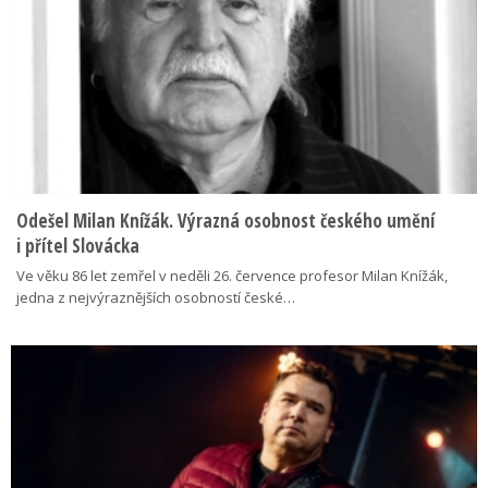
Odešel Milan Knížák. Výrazná osobnost českého umění
i přítel Slovácka
Ve věku 86 let zemřel v neděli 26. července profesor Milan Knížák,
jedna z nejvýraznějších osobností české…