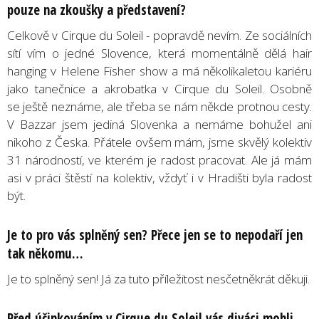
pouze na zkoušky a představení
?
Celkově v Cirque du Soleil - popravdě nevím. Ze sociálních
sítí vím o jedné Slovence, která momentálně dělá hair
hanging v Helene Fisher show a má několikaletou kariéru
jako tanečnice a akrobatka v Cirque du Soleil. Osobně
se ještě neznáme, ale třeba se nám někde protnou cesty.
V Bazzar jsem jediná Slovenka a nemáme bohužel ani
nikoho z Česka. Přátele ovšem mám, jsme skvělý kolektiv
31 národností, ve kterém je radost pracovat. Ale já mám
asi v práci štěstí na kolektiv, vždyť i v Hradišti byla radost
být.
Je to pro vás splněný
sen? P
řece jen se to nepodaří jen
tak někomu…
Je to splněný sen! Já za tuto příležitost nesčetněkrát děkuji.
Před účinkováním v
Cirque du Soleil
vás diváci mohli