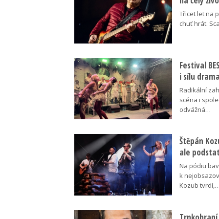
na celý živ
Třicet let na 
chuť hrát. Sc
Festival B
i sílu dram
Radikální za
scéna i spol
odvážná…
Štěpán Koz
ale podsta
Na pódiu baví
k nejobsazov
Kozub tvrdí,
Trnkobraní 