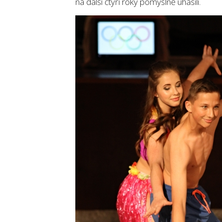
na další čtyři roky pomyslně uhasili.