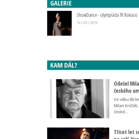
GALERIE
ShowDance - olympiáda TK Rokaso
16 / 06 / 2019
KAM DÁL?
Odešel Mil
českého umě
Ve věku 86 le
Milan Knížák,
české…
Třicet let 