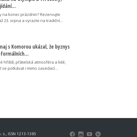
ojídání…
y na konec prázdnin? Rezervujte
 až 23. srpna a vyrazte na tradiční…
naj s Komorou ukázal, že byznys
neformálních…
é hřiště, přátelská atmosféra a lidé,
uť se potkávat i mimo zasedací…
 s., ISSN 1213-1385