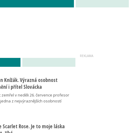
an Knížák. Výrazná osobnost
ní i přítel Slovácka
t zemřel v neděli 26. července profesor
 jedna z nejvýraznějších osobností
se Scarlet Rose. Je to moje láska