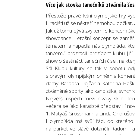
Více jak stovka tanečníků ztvárnila še
Přestože pravé letní olympijské hry vy
Hradišti už se někteří nemohou dočkat, a 
Jak už tomu bývá zvykem, s koncem škol
showdance. Letošní koncept se zaměři
tématem a napadla nás olympiáda, která 
tancem,“ prozradil prezident klubu Jiř
show o šestinácti tanečních čísel, na kt
Sál Klubu kultury se tak v sobotu od
s pravým olympijským ohněm a komentá
dámy Barbora Dojčár a Kateřina Haš
ztvárněné sporty jako kanoistika, synchro
Největší úspěch mezi diváky sklidil 
večera se jako karatisté představili i no
1. Matyáš Grossmann a Linda Ondrušov
I olympiáda má svůj řád, do kterého 
na parket ve slávě dotančili Radomír a 