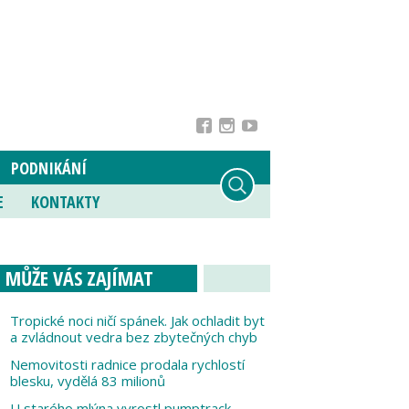
PODNIKÁNÍ
E
KONTAKTY
MŮŽE VÁS ZAJÍMAT
Tropické noci ničí spánek. Jak ochladit byt
a zvládnout vedra bez zbytečných chyb
Nemovitosti radnice prodala rychlostí
blesku, vydělá 83 milionů
U starého mlýna vyrostl pumptrack,