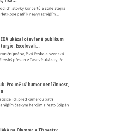
ot, říká…
pódiích, stovky koncertů a stále stejná
arlet Rose patří k nejvýraznějším…
ESEDA ukázal otevřené publikum
aturgie. Excelovali…
hraniční jména, živá česko-slovenská
ečenský přesah v Tasově ukázaly, že
ub: Pro mě už humor není činnost,
ta
 tisíce lidí, před kamerou patří
anějším českým hercům. Přesto Štěpán
…
láká na Olympic a Tři sestry,