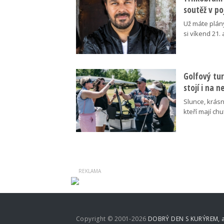
soutěž v p
Už máte plán
si víkend 21.
Golfový tur
stojí i na 
Slunce, krásn
kteří mají ch
Copyright © 2001-2026
DOBRÝ DEN S KURÝREM, a.