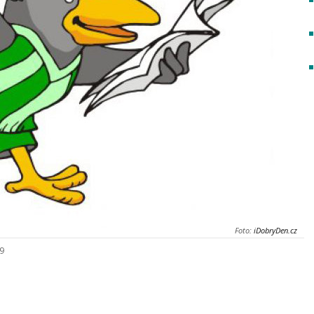
Foto:
iDobryDen.cz
19