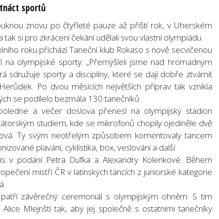
stnáct sportů
puknou znovu po čtyřleté pauze až příští rok, v Uherském
tak si pro zkrácení čekání udělali svou vlastní olympiádu.
ního roku přichází Taneční klub Rokaso s nově secvičenou
l na olympijské sporty. „Přemýšleli jsme nad hromadným
sdružuje sporty a disciplíny, které se dají dobře ztvárnit
í Herůdek. Po dvou měsících největších příprav tak vznikla
erých se podílelo bezmála 130 tanečníků.
poledne a večer doslova přenesl na olympijský stadion
torským studiem, kde se mikrofonů chopily ojediněle dvě
ková. Ty svým neotřelým způsobem komentovaly tancem
nizované plavání, cyklistika, box, veslování a další.
tenis v podání Petra Dufka a Alexandry Kolenkové. Během
vopečení mistři ČR v latinských tancích z juniorské kategorie
á.
patří závěrečný ceremoniál s olympijským ohněm. S tím
Alice Mlejnští tak, aby jej společně s ostatními tanečníky