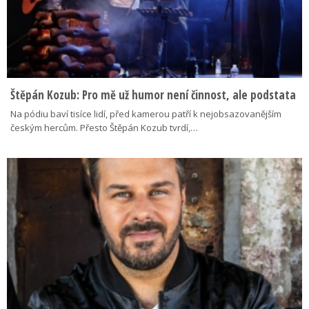
Štěpán Kozub: Pro mě už humor není činnost, ale podstata
Na pódiu baví tisíce lidí, před kamerou patří k nejobsazovanějším
českým hercům. Přesto Štěpán Kozub tvrdí,…