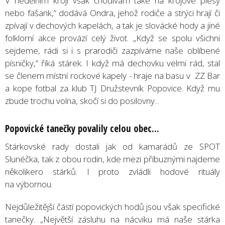
V nedělním kroji však chodívám také na krojové plesy
nebo fašank,“ dodává Ondra, jehož rodiče a strýci hrají či
zpívají v dechových kapelách, a tak je slovácké hody a jiné
folklorní akce provází celý život. „Když se spolu všichni
sejdeme, rádi si i s prarodiči zazpíváme naše oblíbené
písničky,“ říká stárek. I když má dechovku velmi rád, stal
se členem místní rockové kapely - hraje na basu v ZZ Bar
a kope fotbal za klub TJ Družstevník Popovice. Když mu
zbude trochu volna, skočí si do posilovny...
Popovické tanečky povalily celou obec...
Stárkovské rady dostali jak od kamarádů ze SPOT
Slunéčka, tak z obou rodin, kde mezi příbuznými najdeme
několikero stárků. I proto zvládli hodové rituály
na výbornou.
Nejdůležitější částí popovických hodů jsou však specifické
tanečky. „Největší zásluhu na nácviku má naše stárka