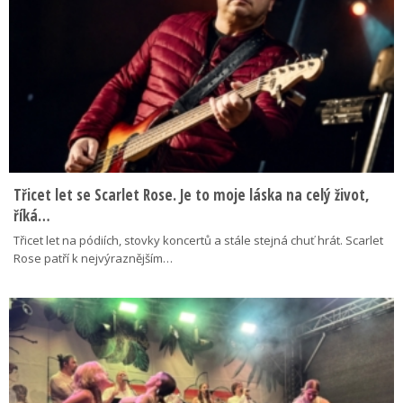
Třicet let se Scarlet Rose. Je to moje láska na celý život,
říká…
Třicet let na pódiích, stovky koncertů a stále stejná chuť hrát. Scarlet
Rose patří k nejvýraznějším…