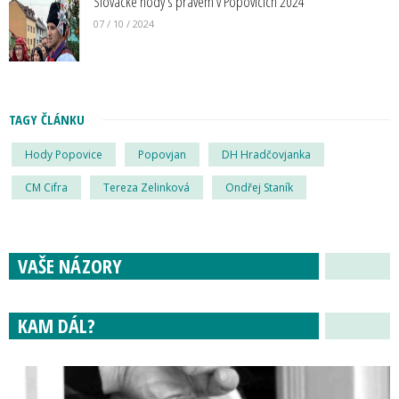
Slovácké hody s právem v Popovicích 2024
07 / 10 / 2024
TAGY ČLÁNKU
Hody Popovice
Popovjan
DH Hradčovjanka
CM Cifra
Tereza Zelinková
Ondřej Staník
VAŠE NÁZORY
KAM DÁL?