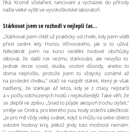
říká. Kromě včelaření, tancování a vycházek do přírody
našla velké vyžití ve vysokoškolské laboratoři.
Stárkovat jsem se rozhodl v nejlepší čas...
„Stárkovat jsem chtěl už prakticky od chvíle, kdy jsem viděl
před sedmi lety Honzu Vlčnovského, jak si to užívá.
Několikrát jsem na konci nedělní hodové obchůzky
sliboval, že další rok vezmu stárkování, ale nevyšlo to.
Jednak skrze covid, studia, osobní důvody, anebo to
doma neprošlo, protože jsem to vždycky oznámil až
na poslední chvilku,“ otáčí se nazpět stárek, který je však
nadšený, že stárkuje až letos, kdy je z chasy nejstarší
a v počtu odchozených hodů i nejzkušenější. Také věří, že
se zlepšil ve zpěvu. „Snad to půjde alespoň trochu slyšet,“
směje se Ondra, pro kterého jsou hody srdeční záležitostí.
„Je pro mě vždy velký svátek, když si můžu na sebe obléct
sobotní hodový kroj, jelikož jindy tuto možnost nemám.