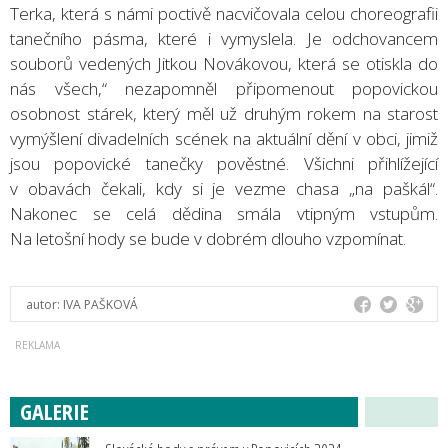
Terka, která s námi poctivě nacvičovala celou choreografii
tanečního pásma, které i vymyslela. Je odchovancem
souborů vedených Jitkou Novákovou, která se otiskla do
nás všech,“ nezapomněl připomenout popovickou
osobnost stárek, který měl už druhým rokem na starost
vymýšlení divadelních scének na aktuální dění v obci, jimiž
jsou popovické tanečky pověstné. Všichni přihlížející
v obavách čekali, kdy si je vezme chasa „na paškál“.
Nakonec se celá dědina smála vtipným vstupům.
Na letošní hody se bude v dobrém dlouho vzpomínat.
autor:
IVA PAŠKOVÁ
GALERIE