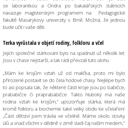
se laborantkou a Ondra po bakalářských státnicích
navazuje magisterským programem na Pedagogické
fakultě Masarykovy univerzity v Brně. Možná, že jednou
bude učit i vaše děti.
Terka vyrůstala v objetí rodiny, folkloru a včel
Jejich společné stárkování bylo na spadnutí už několik let.
Jsou v chase nejstarší, a tak rádi převzali tuto úlohu.
„Mám ke krojům vztah už od malička, proto mi bylo
přirozené postavit se do čela hodové chasy. Nejlépe bych
to asi popsala tak, že některé části kroje jsou po babičce,
prababičce či praprababičce. Takto hluboký má naše
rodina vztah ke krojům,“ upozorňuje stárka, která má
kromě folkloru a biochemie také velký obdiv ke včelaření.
„Část dětství jsem trávila ve včelíně. Máme okolo stovky
úlů a snad všichni v dědině v zimě sladí čaj naším medem,"