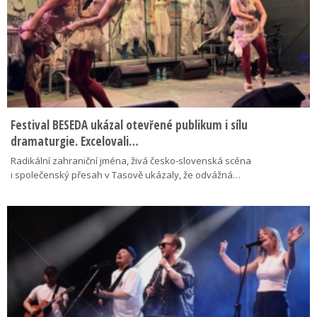
Festival BESEDA ukázal otevřené publikum i sílu
dramaturgie. Excelovali…
Radikální zahraniční jména, živá česko-slovenská scéna
i společenský přesah v Tasově ukázaly, že odvážná…