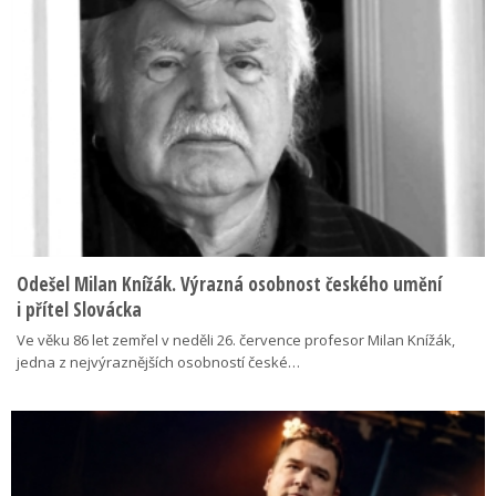
Odešel Milan Knížák. Výrazná osobnost českého umění
i přítel Slovácka
Ve věku 86 let zemřel v neděli 26. července profesor Milan Knížák,
jedna z nejvýraznějších osobností české…