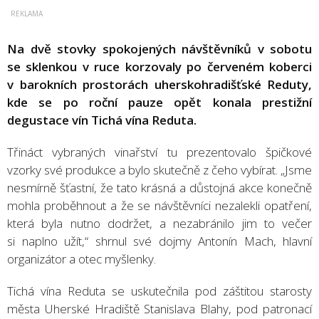
Na dvě stovky spokojených návštěvníků v sobotu
se sklenkou v ruce korzovaly po červeném koberci
v barokních prostorách uherskohradišťské Reduty,
kde se po roční pauze opět konala prestižní
degustace vín Tichá vína Reduta.
Třináct vybraných vinařství tu prezentovalo špičkové
vzorky své produkce a bylo skutečně z čeho vybírat. „Jsme
nesmírně šťastní, že tato krásná a důstojná akce konečně
mohla proběhnout a že se návštěvníci nezalekli opatření,
která byla nutno dodržet, a nezabránilo jim to večer
si naplno užít,“ shrnul své dojmy Antonín Mach, hlavní
organizátor a otec myšlenky.
Tichá vína Reduta se uskutečnila pod záštitou starosty
města Uherské Hradiště Stanislava Blahy, pod patronací