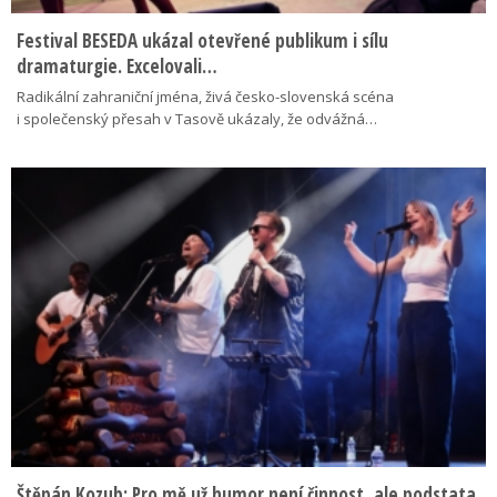
Festival BESEDA ukázal otevřené publikum i sílu
dramaturgie. Excelovali…
Radikální zahraniční jména, živá česko-slovenská scéna
i společenský přesah v Tasově ukázaly, že odvážná…
Štěpán Kozub: Pro mě už humor není činnost, ale podstata