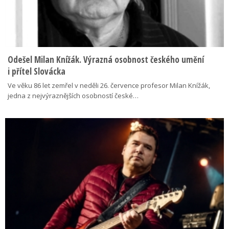
Odešel Milan Knížák. Výrazná osobnost českého umění
i přítel Slovácka
Ve věku 86 let zemřel v neděli 26. července profesor Milan Knížák,
jedna z nejvýraznějších osobností české…