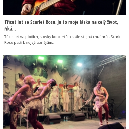
Třicet let se Scarlet Rose. Je to moje láska na celý život,
říká…
Třicet let na pódiích, stovky koncertů a stále stejná chuť hrát. Scarlet
Rose patří k nejvýraznějším…