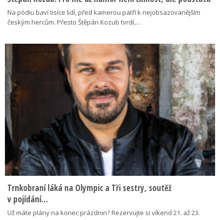
Na pódiu baví tisíce lidí, před kamerou patří k nejobsazovanějším
českým hercům. Přesto Štěpán Kozub tvrdí,…
Trnkobraní láká na Olympic a Tři sestry, soutěž
v pojídání…
Už máte plány na konec prázdnin? Rezervujte si víkend 21. až 23.