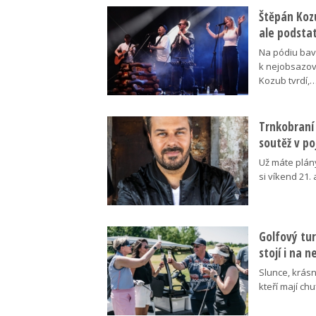
Štěpán Koz
ale podsta
Na pódiu baví
k nejobsazov
Kozub tvrdí,
Trnkobraní 
soutěž v p
Už máte plán
si víkend 21.
Golfový tur
stojí i na 
Slunce, krásn
kteří mají ch