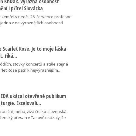
an Knížák. Výrazná osobnost
ní i přítel Slovácka
t zemřel v neděli 26. července profesor
 jedna z nejvýraznějších osobností
se Scarlet Rose. Je to moje láska
ot, říká…
pódiích, stovky koncertů a stále stejná
arlet Rose patří k nejvýraznějším…
ESEDA ukázal otevřené publikum
aturgie. Excelovali…
hraniční jména, živá česko-slovenská
ečenský přesah v Tasově ukázaly, že