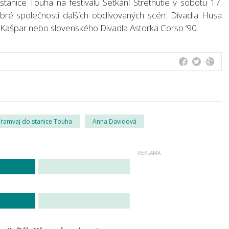
tanice Touha na festivalu Setkání Stretnutie v sobotu 17.
bré společnosti dalších obdivovaných scén: Divadla Husa
u Kašpar nebo slovenského Divadla Astorka Corso ‘90.
Tramvaj do stanice Touha
Anna Davidová