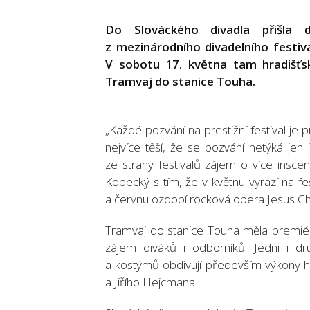
Do Slováckého divadla přišla d
z mezinárodního divadelního festiva
V sobotu 17. května tam hradišťs
Tramvaj do stanice Touha.
„Každé pozvání na prestižní festival j
nejvíce těší, že se pozvání netýká jen
ze strany festivalů zájem o více insc
Kopecký s tím, že v květnu vyrazí na fe
a červnu ozdobí rocková opera Jesus Chr
Tramvaj do stanice Touha měla premiéru
zájem diváků i odborníků. Jedni i dr
a kostýmů obdivují především výkony he
a Jiřího Hejcmana.