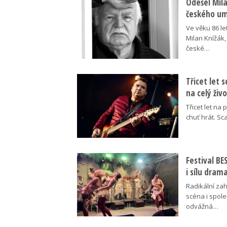
Odešel Mil
českého umě
Ve věku 86 le
Milan Knížák,
české…
Třicet let 
na celý živ
Třicet let na 
chuť hrát. Sc
Festival B
i sílu dram
Radikální za
scéna i spol
odvážná…