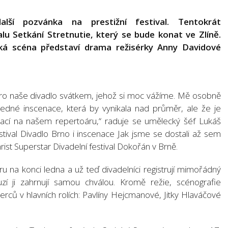
alší pozvánka na prestižní festival. Tentokrát
lu Setkání Stretnutie, který se bude konat ve Zlíně.
ká scéna představí drama režisérky Anny Davidové
e pro naše divadlo svátkem, jehož si moc vážíme. Mě osobně
 jedné inscenace, která by vynikala nad průměr, ale že je
enací na našem repertoáru,“ raduje se umělecký šéf Lukáš
stival Divadlo Brno i inscenace Jak jsme se dostali až sem
ist Superstar Divadelní festival Dokořán v Brně.
 na konci ledna a už teď divadelníci registrují mimořádný
uzí ji zahrnují samou chválou. Kromě režie, scénografie
rců v hlavních rolích: Pavlíny Hejcmanové, Jitky Hlaváčové