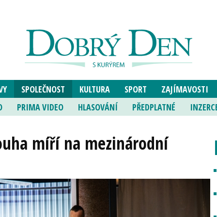
VY
SPOLEČNOST
KULTURA
SPORT
ZAJÍMAVOSTI
O
PRIMA VIDEO
HLASOVÁNÍ
PŘEDPLATNÉ
INZERC
ouha míří na mezinárodní