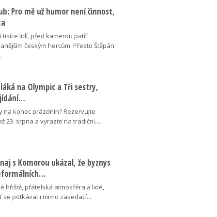
ub: Pro mě už humor není činnost,
ta
 tisíce lidí, před kamerou patří
anějším českým hercům. Přesto Štěpán
…
láká na Olympic a Tři sestry,
ojídání…
y na konec prázdnin? Rezervujte
 až 23. srpna a vyrazte na tradiční…
naj s Komorou ukázal, že byznys
neformálních…
é hřiště, přátelská atmosféra a lidé,
uť se potkávat i mimo zasedací…