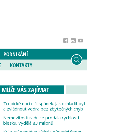
PODNIKÁNÍ
E
KONTAKTY
MŮŽE VÁS ZAJÍMAT
Tropické noci ničí spánek. Jak ochladit byt
a zvládnout vedra bez zbytečných chyb
Nemovitosti radnice prodala rychlostí
blesku, vydělá 83 milionů
Kulturní památka získala původní šedou