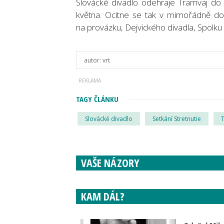
Slovácké divadlo odehraje Tramvaj do s
května. Ocitne se tak v mimořádně do
na provázku, Dejvického divadla, Spolk
autor:
vrt
TAGY ČLÁNKU
Slovácké divadlo
Setkání Stretnutie
VAŠE NÁZORY
KAM DÁL?