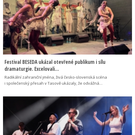
Festival BESEDA ukázal otevřené publikum i sílu
dramaturgie. Excelovali…
Radikální zahraniční jména, živá česko-slovenská scéna
i společenský přesah v Tasově ukázaly, že odvážná…