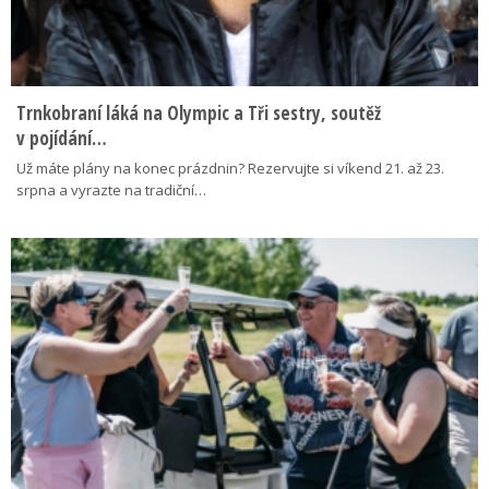
Trnkobraní láká na Olympic a Tři sestry, soutěž
v pojídání…
Už máte plány na konec prázdnin? Rezervujte si víkend 21. až 23.
srpna a vyrazte na tradiční…