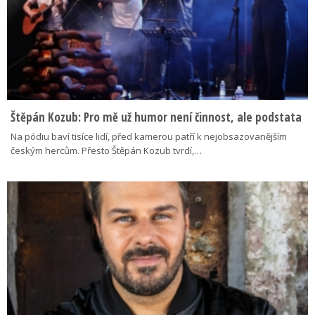
Štěpán Kozub: Pro mě už humor není činnost, ale podstata
Na pódiu baví tisíce lidí, před kamerou patří k nejobsazovanějším
českým hercům. Přesto Štěpán Kozub tvrdí,…