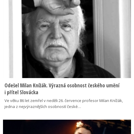
Odešel Milan Knížák. Výrazná osobnost českého umění
i přítel Slovácka
Ve věku 86 let zemřel v neděli 26. července profesor Milan Knížák,
jedna z nejvýraznějších osobností české…