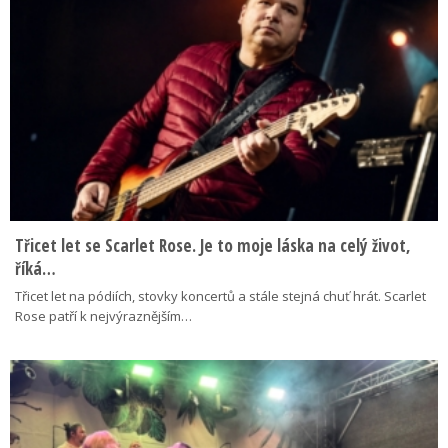
Třicet let se Scarlet Rose. Je to moje láska na celý život,
říká…
Třicet let na pódiích, stovky koncertů a stále stejná chuť hrát. Scarlet
Rose patří k nejvýraznějším…