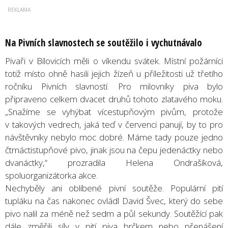
Na Pivních slavnostech se soutěžilo i vychutnávalo
Pivaři v Bílovicích měli o víkendu svátek. Místní požárníci
totiž místo ohně hasili jejich žízeň u příležitosti už třetího
ročníku Pivních slavností. Pro milovníky piva bylo
připraveno celkem dvacet druhů tohoto zlatavého moku.
„Snažíme se vyhýbat vícestupňovým pivům, protože
v takových vedrech, jaká teď v červenci panují, by to pro
návštěvníky nebylo moc dobré. Máme tady pouze jedno
čtrnáctistupňové pivo, jinak jsou na čepu jedenáctky nebo
dvanáctky,“ prozradila Helena Ondrašíková,
spoluorganizátorka akce.
Nechyběly ani oblíbené pivní soutěže. Populární pití
tupláku na čas nakonec ovládl David Švec, který do sebe
pivo nalil za méně než sedm a půl sekundy. Soutěžící pak
dále změřili síly v pití piva brčkem nebo přenášení