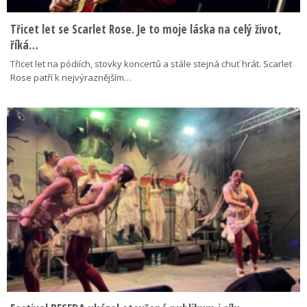
Třicet let se Scarlet Rose. Je to moje láska na celý život,
říká…
Třicet let na pódiích, stovky koncertů a stále stejná chuť hrát. Scarlet
Rose patří k nejvýraznějším…