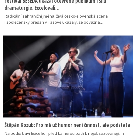
Festival BESEDA ukázal otevřené publikum i sílu
dramaturgie. Excelovali…
Radikální zahraniční jména, živá česko-slovenská scéna
i společenský přesah v Tasově ukázaly, že odvážná…
Štěpán Kozub: Pro mě už humor není činnost, ale podstata
Na pódiu baví tisíce lidí, před kamerou patří k nejobsazovanějším