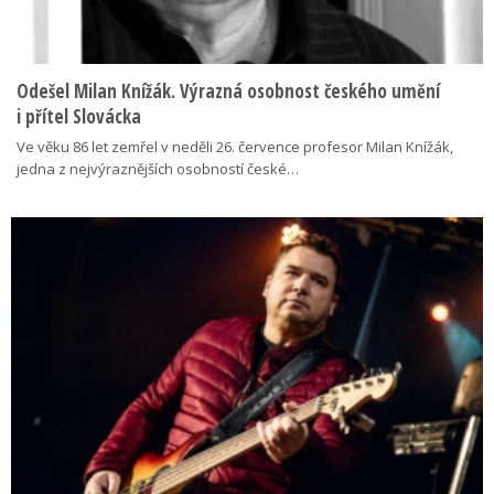
Odešel Milan Knížák. Výrazná osobnost českého umění
i přítel Slovácka
Ve věku 86 let zemřel v neděli 26. července profesor Milan Knížák,
jedna z nejvýraznějších osobností české…