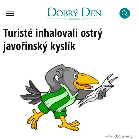
Turisté inhalovali ostrý
javořinský kyslík
Foto:
iDobryDen.cz