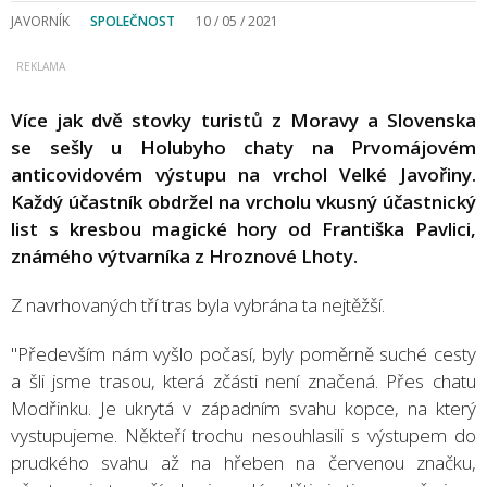
JAVORNÍK
SPOLEČNOST
10 / 05 / 2021
Více jak dvě stovky turistů z Moravy a Slovenska
se sešly u Holubyho chaty na Prvomájovém
anticovidovém výstupu na vrchol Velké Javořiny.
Každý účastník obdržel na vrcholu vkusný účastnický
list s kresbou magické hory od Františka Pavlici,
známého výtvarníka z Hroznové Lhoty.
Z navrhovaných tří tras byla vybrána ta nejtěžší.
"Především nám vyšlo počasí, byly poměrně suché cesty
a šli jsme trasou, která zčásti není značená. Přes chatu
Modřinku. Je ukrytá v západním svahu kopce, na který
vystupujeme. Někteří trochu nesouhlasili s výstupem do
prudkého svahu až na hřeben na červenou značku,