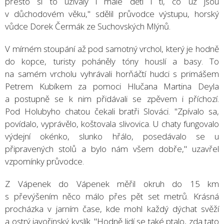
přesto si to užívaly i malé děti i ti, co už jsou
v důchodovém věku," sdělil průvodce výstupu, horský
vůdce Dorek Čermák ze Suchovských Mlýnů.
V mírném stoupání až pod samotný vrchol, který je hodně
do kopce, turisty poháněly tóny houslí a basy. To
na samém vrcholu vyhrávali horňáčtí hudci s primášem
Petrem Kubíkem za pomoci Hlučana Martina Deyla
a postupně se k nim přidávali se zpěvem i příchozí.
Pod Holubyho chatou čekali bratři Slováci. "Zpívalo sa,
povídalo, vyprávělo, koštovala slivovica. U chaty fungovalo
výdejní okénko, slunko hřálo, posedávalo se u
připravených stolů a bylo nám všem dobře," uzavřel
vzpomínky průvodce.
Z Vápenek do Vápenek měřil okruh do 15 km
s převýšením něco málo přes pět set metrů. Krásná
procházka v jarním čase, kde mohl každý dýchat svěží
a ostrý javořinský kyslík. "Hodně lidí se také ptalo, zda tato