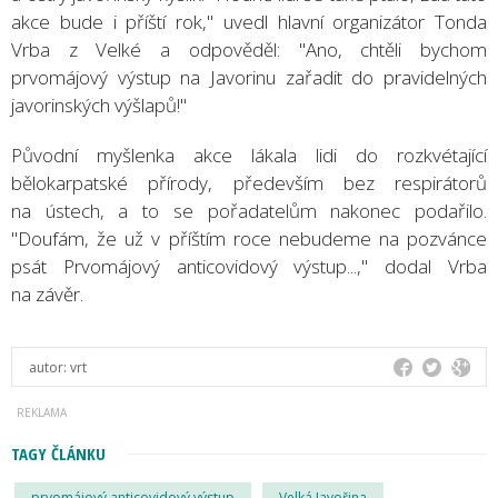
akce bude i příští rok," uvedl hlavní organizátor Tonda
Vrba z Velké a odpověděl: "Ano, chtěli bychom
prvomájový výstup na Javorinu zařadit do pravidelných
javorinských výšlapů!"
Původní myšlenka akce lákala lidi do rozkvétající
bělokarpatské přírody, především bez respirátorů
na ústech, a to se pořadatelům nakonec podařilo.
"Doufám, že už v příštím roce nebudeme na pozvánce
psát Prvomájový anticovidový výstup...," dodal Vrba
na závěr.
autor:
vrt
TAGY ČLÁNKU
prvomájový anticovidový výstup
Velká Javořina