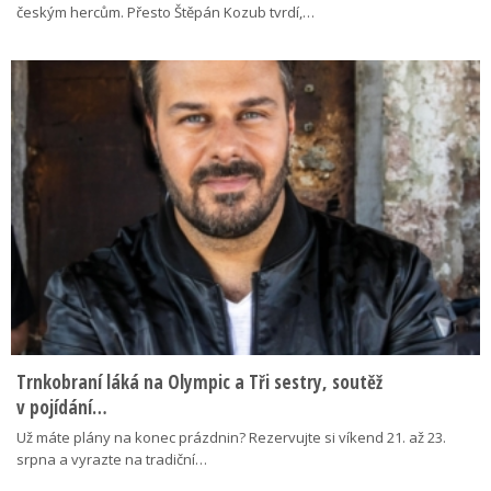
českým hercům. Přesto Štěpán Kozub tvrdí,…
Trnkobraní láká na Olympic a Tři sestry, soutěž
v pojídání…
Už máte plány na konec prázdnin? Rezervujte si víkend 21. až 23.
srpna a vyrazte na tradiční…