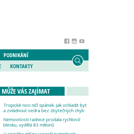
PODNIKÁNÍ
E
KONTAKTY
MŮŽE VÁS ZAJÍMAT
Tropické noci ničí spánek. Jak ochladit byt
a zvládnout vedra bez zbytečných chyb
Nemovitosti radnice prodala rychlostí
blesku, vydělá 83 milionů
U starého mlýna vyrostl pumptrack,