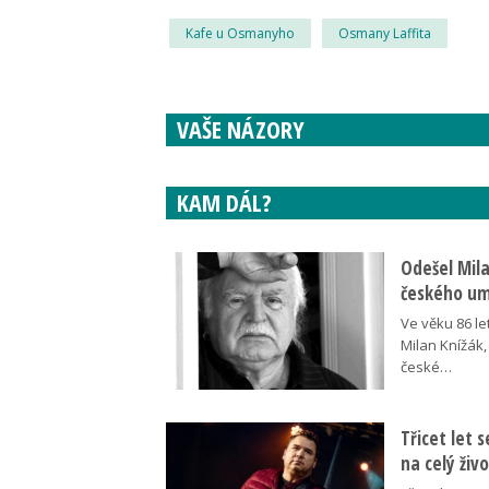
Kafe u Osmanyho
Osmany Laffita
VAŠE NÁZORY
KAM DÁL?
Odešel Mil
českého umě
Ve věku 86 le
Milan Knížák,
české…
Třicet let 
na celý živ