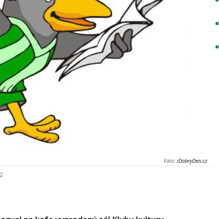
Foto:
iDobryDen.cz
22