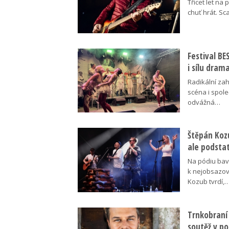
Třicet let na 
chuť hrát. Sc
Festival B
i sílu dram
Radikální za
scéna i spol
odvážná…
Štěpán Koz
ale podsta
Na pódiu baví
k nejobsazov
Kozub tvrdí,
Trnkobraní 
soutěž v p