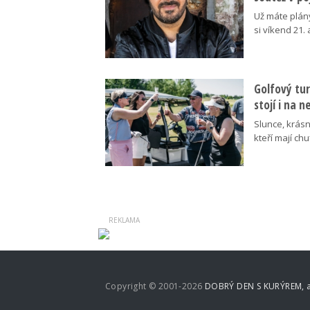
Už máte plán
si víkend 21.
Golfový tur
stojí i na 
Slunce, krásn
kteří mají ch
Copyright © 2001-2026
DOBRÝ DEN S KURÝREM, a.