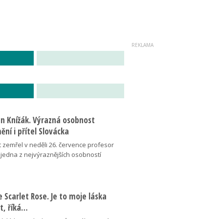
an Knížák. Výrazná osobnost
ní i přítel Slovácka
t zemřel v neděli 26. července profesor
 jedna z nejvýraznějších osobností
se Scarlet Rose. Je to moje láska
ot, říká…