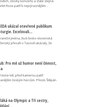
pódiích, stovky koncertů a stále stejná
arlet Rose patří k nejvýraznějším…
ESEDA ukázal otevřené publikum
aturgie. Excelovali…
hraniční jména, živá česko-slovenská
ečenský přesah v Tasově ukázaly, že
ub: Pro mě už humor není činnost,
ta
 tisíce lidí, před kamerou patří
anějším českým hercům. Přesto Štěpán
…
láká na Olympic a Tři sestry,
ojídání…