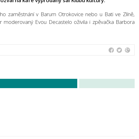
ozval na kafe vyprodaný sál Klubu kultury.
jeho zaměstnání v Barum Otrokovice nebo u Bati ve Zlíně,
čer moderovaný Evou Decastelo oživila i zpěvačka Barbora