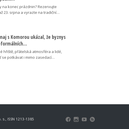
y na konec prázdnin? Rezervujte
 až 23. srpna a vyrazte na tradiční…
naj s Komorou ukázal, že byznys
neformálních…
é hřiště, přátelská atmosféra a lidé,
uť se potkávat i mimo zasedací…
 s., ISSN 1213-1385