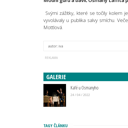
Módní guru a bavič Osmany Laffita p
Svými zážitky, které se točily kolem 
vyvolávaly u publika salvy smíchu. Ve
Mottlová.
autor:
iva
GALERIE
Kafé u Osmanyho
24 / 04 / 2022
TAGY ČLÁNKU