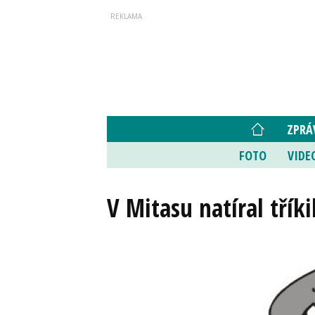
ZPRÁ
FOTO
VIDE
V Mitasu natíral třík