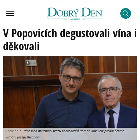
V Popovicích degustovali vína i
děkovali
Foto:
FT / Předseda místního svazu zahrádkářů Roman Mikulčík předal čestné
uznání Josefu Bičanovi.