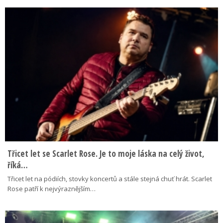
Třicet let se Scarlet Rose. Je to moje láska na celý život,
říká…
Třicet let na pódiích, stovky koncertů a stále stejná chuť hrát. Scarlet
Rose patří k nejvýraznějším…