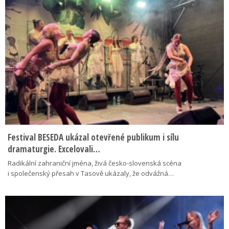
Festival BESEDA ukázal otevřené publikum i sílu
dramaturgie. Excelovali…
Radikální zahraniční jména, živá česko-slovenská scéna
i společenský přesah v Tasově ukázaly, že odvážná…