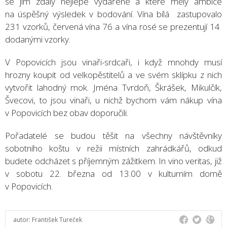
se jim zdály nejlépe vydařené a které měly ambice
na úspěšný výsledek v bodování. Vína bílá zastupovalo
231 vzorků, červená vína 76 a vína rosé se prezentují 14
dodanými vzorky.
V Popovicích jsou vinaři-srdcaři, i když mnohdy musí
hrozny koupit od velkopěstitelů a ve svém sklípku z nich
vytvořit lahodný mok. Jména Tvrdoň, Škrášek, Mikulčík,
Švecovi, to jsou vinaři, u nichž bychom vám nákup vína
v Popovicích bez obav doporučili.
Pořadatelé se budou těšit na všechny návštěvníky
sobotního koštu v režii místních zahrádkářů, odkud
budete odcházet s příjemným zážitkem. In vino veritas, již
v sobotu 22. března od 13.00 v kulturním domě
v Popovicích.
autor:
František Tureček