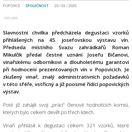
POPOVICE
SPOLEČNOST
20 / 03 / 2025
Slavnostní chvilka předcházela degustaci vzorků
přihlášených na 45. josefovskou výstavu vín.
Předseda místního Svazu zahrádkářů Roman
Mikulčík předal čestné uznání Josefu Bičanovi,
vinařskému odborníkovi a dlouholetému garantovi
při hodnocení prezentovaných vín v Popovicích. Je
zkušený vinař, znalý administrativních požadavků
v této sféře, vstřícný a již poosmé řídící popovických
výstav.
Poté již zahájili svoji „práci“ členové hodnotících komisí,
kterých bylo celkem devět po třech lidech.
Vinaři přihlásili k degustaci celkem 321 vzorků, které