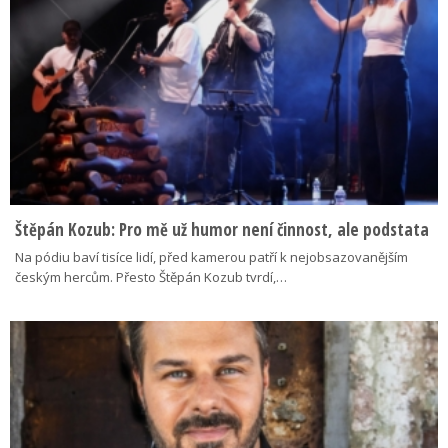
Štěpán Kozub: Pro mě už humor není činnost, ale podstata
Na pódiu baví tisíce lidí, před kamerou patří k nejobsazovanějším
českým hercům. Přesto Štěpán Kozub tvrdí,…