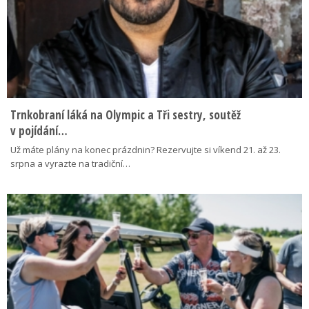
Trnkobraní láká na Olympic a Tři sestry, soutěž
v pojídání…
Už máte plány na konec prázdnin? Rezervujte si víkend 21. až 23.
srpna a vyrazte na tradiční…