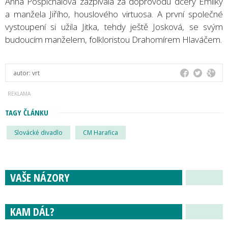
Anna Pospíchalová zazpívala za doprovodu dcery Emilky
a manžela Jiřího, houslového virtuosa. A první společné
vystoupení si užila Jitka, tehdy ještě Josková, se svým
budoucím manželem, folkloristou Drahomírem Hlaváčem.
autor:
vrt
TAGY ČLÁNKU
Slovácké divadlo
CM Harafica
VAŠE NÁZORY
KAM DÁL?