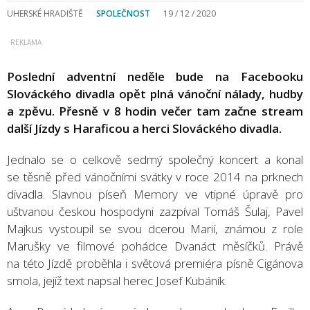
UHERSKÉ HRADIŠTĚ
SPOLEČNOST
19 / 12 / 2020
Poslední adventní neděle bude na Facebooku
Slováckého divadla opět plná vánoční nálady, hudby
a zpěvu. Přesně v 8 hodin večer tam začne stream
další Jízdy s Haraficou a herci Slováckého divadla.
Jednalo se o celkově sedmý společný koncert a konal
se těsně před vánočními svátky v roce 2014 na prknech
divadla. Slavnou píseň Memory ve vtipné úpravě pro
uštvanou českou hospodyni zazpíval Tomáš Šulaj, Pavel
Majkus vystoupil se svou dcerou Marií, známou z role
Marušky ve filmové pohádce Dvanáct měsíčků. Právě
na této Jízdě proběhla i světová premiéra písně Cigánova
smola, jejíž text napsal herec Josef Kubáník.