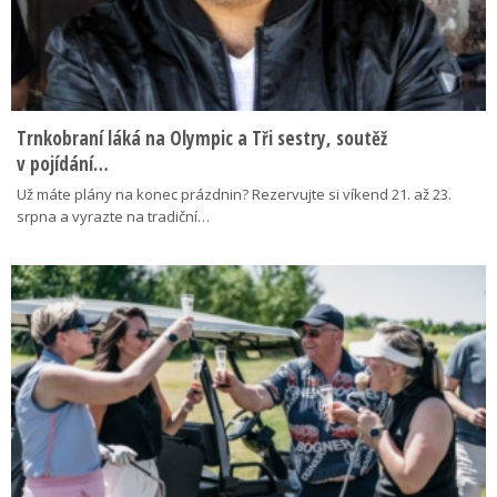
Trnkobraní láká na Olympic a Tři sestry, soutěž
v pojídání…
Už máte plány na konec prázdnin? Rezervujte si víkend 21. až 23.
srpna a vyrazte na tradiční…