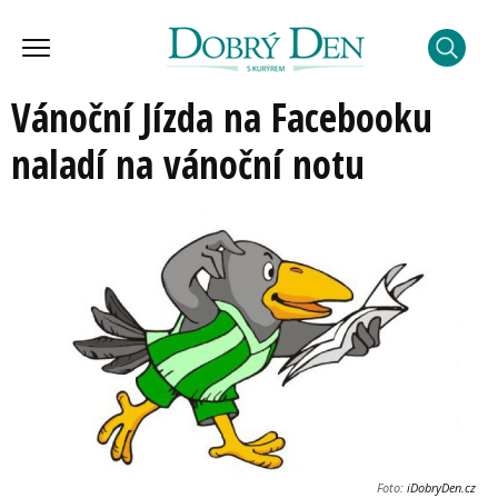
Vánoční Jízda na Facebooku
naladí na vánoční notu
Foto:
iDobryDen.cz