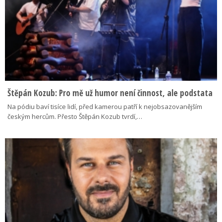
Štěpán Kozub: Pro mě už humor není činnost, ale podstata
Na pódiu baví tisíce lidí, před kamerou patří k nejobsazovanějším
českým hercům. Přesto Štěpán Kozub tvrdí,…