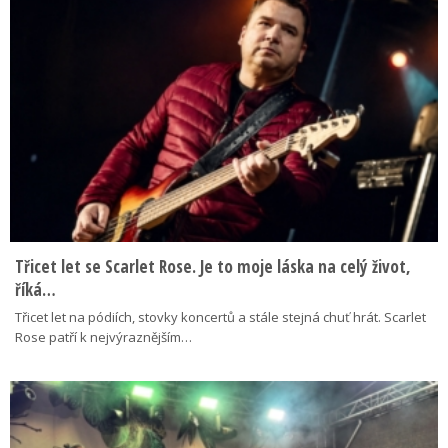
Třicet let se Scarlet Rose. Je to moje láska na celý život,
říká…
Třicet let na pódiích, stovky koncertů a stále stejná chuť hrát. Scarlet
Rose patří k nejvýraznějším…