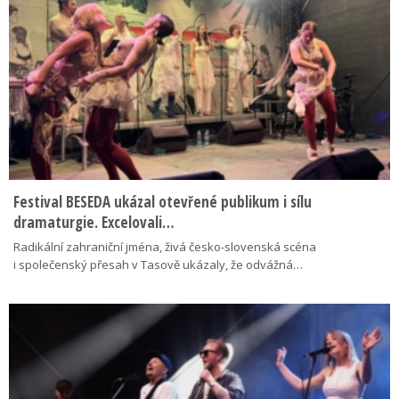
Festival BESEDA ukázal otevřené publikum i sílu
dramaturgie. Excelovali…
Radikální zahraniční jména, živá česko-slovenská scéna
i společenský přesah v Tasově ukázaly, že odvážná…