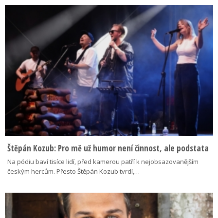
Štěpán Kozub: Pro mě už humor není činnost, ale podstata
Na pódiu baví tisíce lidí, před kamerou patří k nejobsazovanějším
českým hercům. Přesto Štěpán Kozub tvrdí,…