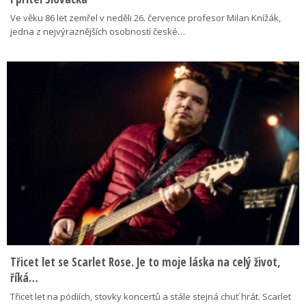
Ve věku 86 let zemřel v neděli 26. července profesor Milan Knížák,
jedna z nejvýraznějších osobností české…
Třicet let se Scarlet Rose. Je to moje láska na celý život,
říká…
Třicet let na pódiích, stovky koncertů a stále stejná chuť hrát. Scarlet