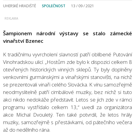
UHERSKÉ HRADIŠTĚ
SPOLEČNOST
13 / 09 / 2021
Šampionem národní výstavy se stalo zámecké
vinařství Bzenec
K tradičnímu vyvrcholení slavností patří oblíbené Putování
Vinohradskou ulicí. „Hostům zde bylo k dispozici celkem 8
otevřených historických vinných sklepů. Ty byly doplněny
venkovními gurmánskými a vinařskými stanovišti, na nichž
se prezentovali vinaři celého Slovácka. K vínu samozřejmě
neodmyslitelně patří cimbálové muziky, bez nichž si tuto
akci nikdo nedokáže představit. Letos se jich zde v rámci
programu vystřídalo celkem 13,“ uvedl za organizátora
akce Michal Dvouletý. Ten také potvrdil, že letos hrály
muziky, samozřejmě s přestávkami, od pátečního večera
až do nedělního rána.