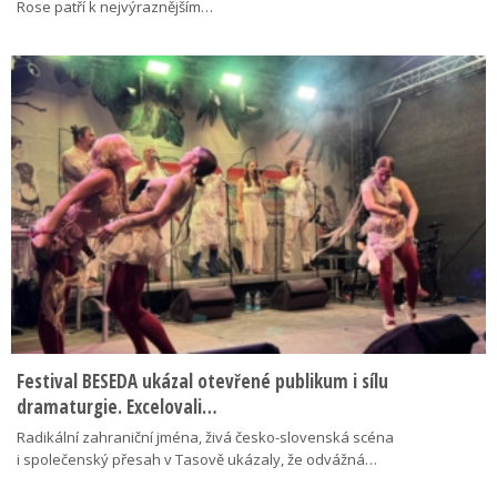
Rose patří k nejvýraznějším…
Festival BESEDA ukázal otevřené publikum i sílu
dramaturgie. Excelovali…
Radikální zahraniční jména, živá česko-slovenská scéna
i společenský přesah v Tasově ukázaly, že odvážná…