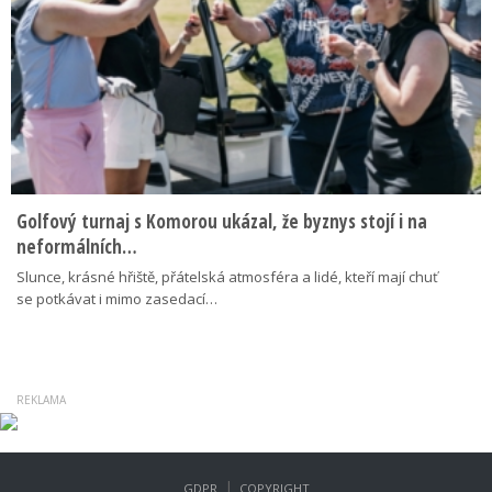
Golfový turnaj s Komorou ukázal, že byznys stojí i na
neformálních…
Slunce, krásné hřiště, přátelská atmosféra a lidé, kteří mají chuť
se potkávat i mimo zasedací…
|
GDPR
COPYRIGHT