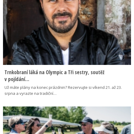
Trnkobraní láká na Olympic a Tři sestry, soutěž
v pojídání…
Už máte plány na konec prázdnin? Rezervujte si víkend 21. až 23.
srpna a vyrazte na tradiční…