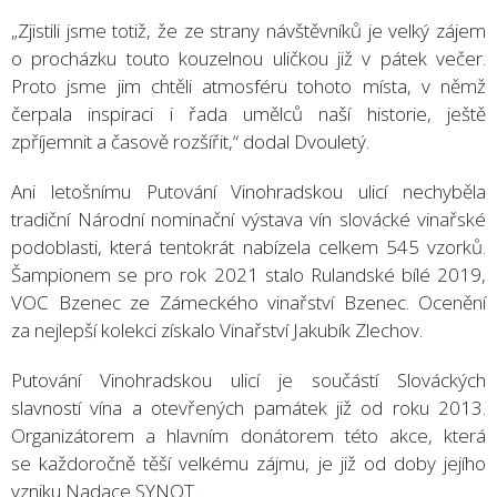
„Zjistili jsme totiž, že ze strany návštěvníků je velký zájem
o procházku touto kouzelnou uličkou již v pátek večer.
Proto jsme jim chtěli atmosféru tohoto místa, v němž
čerpala inspiraci i řada umělců naší historie, ještě
zpříjemnit a časově rozšířit,“ dodal Dvouletý.
Ani letošnímu Putování Vinohradskou ulicí nechyběla
tradiční Národní nominační výstava vín slovácké vinařské
podoblasti, která tentokrát nabízela celkem 545 vzorků.
Šampionem se pro rok 2021 stalo Rulandské bílé 2019,
VOC Bzenec ze Zámeckého vinařství Bzenec. Ocenění
za nejlepší kolekci získalo Vinařství Jakubík Zlechov.
Putování Vinohradskou ulicí je součástí Slováckých
slavností vína a otevřených památek již od roku 2013.
Organizátorem a hlavním donátorem této akce, která
se každoročně těší velkému zájmu, je již od doby jejího
vzniku Nadace SYNOT.