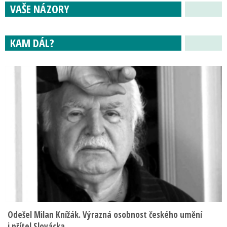
VAŠE NÁZORY
KAM DÁL?
Odešel Milan Knížák. Výrazná osobnost českého umění
i přítel Slovácka