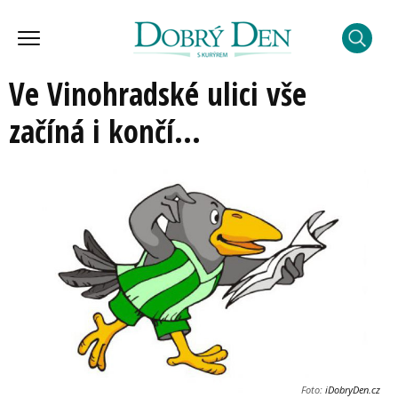
Ve Vinohradské ulici vše
začíná i končí...
Foto:
iDobryDen.cz