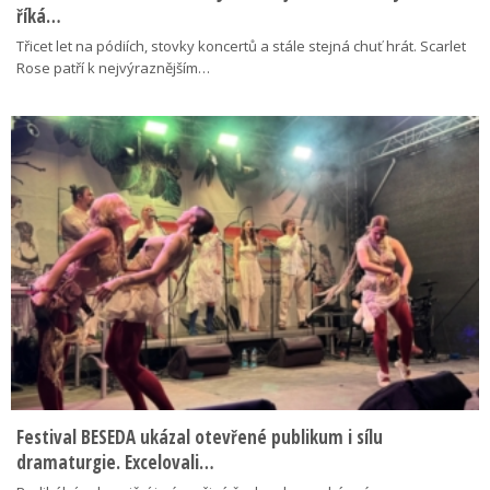
říká…
Třicet let na pódiích, stovky koncertů a stále stejná chuť hrát. Scarlet
Rose patří k nejvýraznějším…
Festival BESEDA ukázal otevřené publikum i sílu
dramaturgie. Excelovali…