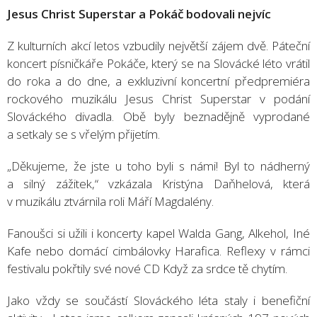
Jesus Christ Superstar a Pokáč bodovali nejvíc
Z kulturních akcí letos vzbudily největší zájem dvě. Páteční
koncert písničkáře Pokáče, který se na Slovácké léto vrátil
do roka a do dne, a exkluzivní koncertní předpremiéra
rockového muzikálu Jesus Christ Superstar v podání
Slováckého divadla. Obě byly beznadějně vyprodané
a setkaly se s vřelým přijetím.
„Děkujeme, že jste u toho byli s námi! Byl to nádherný
a silný zážitek,“ vzkázala Kristýna Daňhelová, která
v muzikálu ztvárnila roli Máří Magdalény.
Fanoušci si užili i koncerty kapel Walda Gang, Alkehol, Iné
Kafe nebo domácí cimbálovky Harafica. Reflexy v rámci
festivalu pokřtily své nové CD Když za srdce tě chytím.
Jako vždy se součástí Slováckého léta staly i benefiční