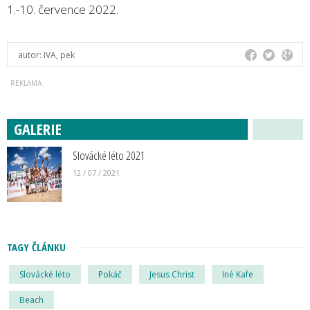
1.-10. července 2022.
autor:
IVA, pek
GALERIE
Slovácké léto 2021
12 / 07 / 2021
TAGY ČLÁNKU
Slovácké léto
Pokáč
Jesus Christ
Iné Kafe
Beach