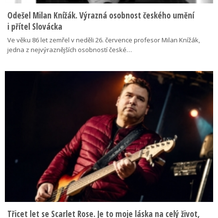
Odešel Milan Knížák. Výrazná osobnost českého umění
i přítel Slovácka
Ve věku 86 let zemřel v neděli 26. července profesor Milan Knížák,
jedna z nejvýraznějších osobností české…
Třicet let se Scarlet Rose. Je to moje láska na celý život,