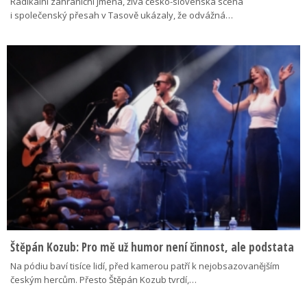
Radikální zahraniční jména, živá česko-slovenská scéna
i společenský přesah v Tasově ukázaly, že odvážná…
Štěpán Kozub: Pro mě už humor není činnost, ale podstata
Na pódiu baví tisíce lidí, před kamerou patří k nejobsazovanějším
českým hercům. Přesto Štěpán Kozub tvrdí,…