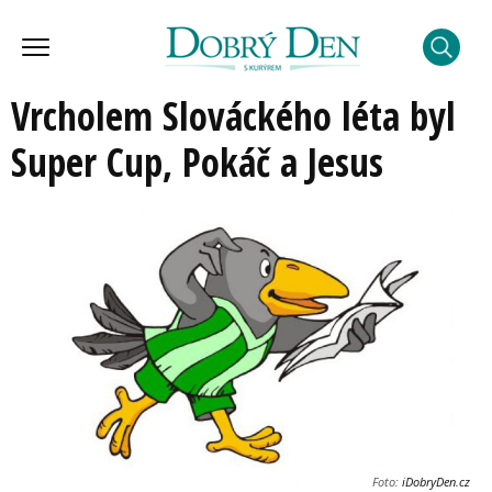
Vrcholem Slováckého léta byl
Super Cup, Pokáč a Jesus
Foto:
iDobryDen.cz