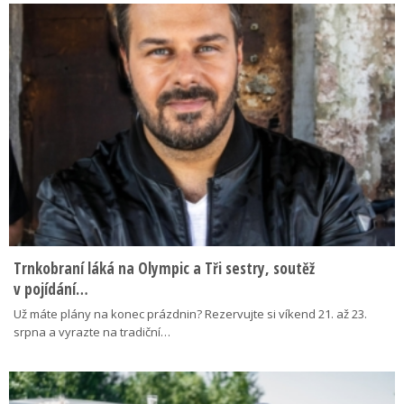
Trnkobraní láká na Olympic a Tři sestry, soutěž
v pojídání…
Už máte plány na konec prázdnin? Rezervujte si víkend 21. až 23.
srpna a vyrazte na tradiční…