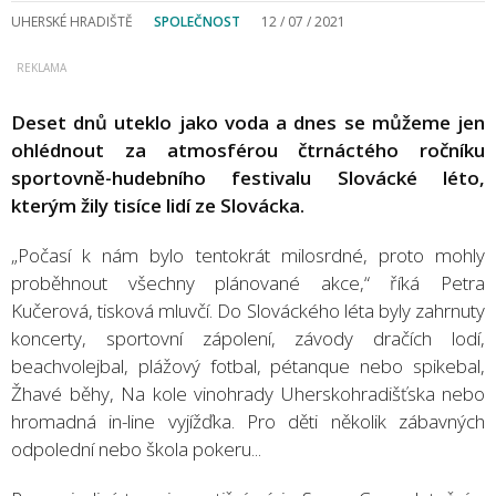
UHERSKÉ HRADIŠTĚ
SPOLEČNOST
12 / 07 / 2021
Deset dnů uteklo jako voda a dnes se můžeme jen
ohlédnout za atmosférou čtrnáctého ročníku
sportovně-hudebního festivalu Slovácké léto,
kterým žily tisíce lidí ze Slovácka.
„Počasí k nám bylo tentokrát milosrdné, proto mohly
proběhnout všechny plánované akce,“ říká Petra
Kučerová, tisková mluvčí. Do Slováckého léta byly zahrnuty
koncerty, sportovní zápolení, závody dračích lodí,
beachvolejbal, plážový fotbal, pétanque nebo spikebal,
Žhavé běhy, Na kole vinohrady Uherskohradišťska nebo
hromadná in-line vyjížďka. Pro děti několik zábavných
odpolední nebo škola pokeru...