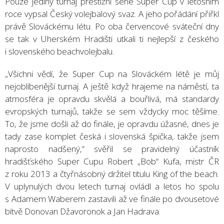
Pouze jediný turnaj prestižní série Super Cup v letošním
roce vypsal Český volejbalový svaz. A jeho pořádání přiřkl
právě Slováckému létu. Po oba červencové sváteční dny
se tak v Uherském Hradišti utkali ti nejlepší z českého
i slovenského beachvolejbalu.
„Všichni vědí, že Super Cup na Slováckém létě je můj
nejoblíbenější turnaj. A ještě když hrajeme na náměstí, ta
atmosféra je opravdu skvělá a bouřlivá, má standardy
evropských turnajů, takže se sem vždycky moc těšíme.
To, že jsme došli až do finále, je opravdu úžasné, dnes je
tady zase komplet česká i slovenská špička, takže jsem
naprosto nadšený,“ svěřil se pravidelný účastník
hradišťského Super Cupu Robert „Bob“ Kufa, mistr ČR
z roku 2013 a čtyřnásobný držitel titulu King of the beach.
V uplynulých dvou letech turnaj ovládl a letos ho spolu
s Adamem Waberem zastavili až ve finále po dvousetové
bitvě Donovan Džavoronok a Jan Hadrava.