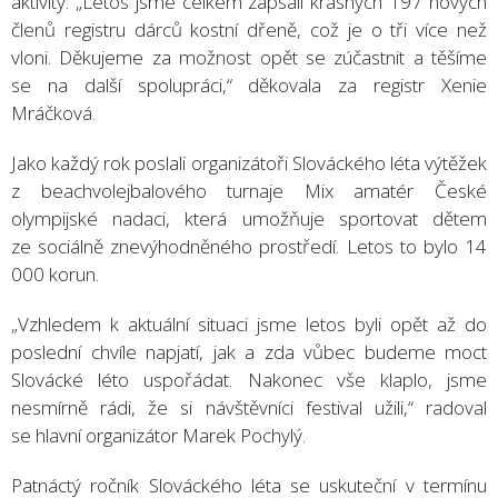
aktivity. „Letos jsme celkem zapsali krásných 197 nových
členů registru dárců kostní dřeně, což je o tři více než
vloni. Děkujeme za možnost opět se zúčastnit a těšíme
se na další spolupráci,“ děkovala za registr Xenie
Mráčková.
Jako každý rok poslali organizátoři Slováckého léta výtěžek
z beachvolejbalového turnaje Mix amatér České
olympijské nadaci, která umožňuje sportovat dětem
ze sociálně znevýhodněného prostředí. Letos to bylo 14
000 korun.
„Vzhledem k aktuální situaci jsme letos byli opět až do
poslední chvíle napjatí, jak a zda vůbec budeme moct
Slovácké léto uspořádat. Nakonec vše klaplo, jsme
nesmírně rádi, že si návštěvníci festival užili,“ radoval
se hlavní organizátor Marek Pochylý.
Patnáctý ročník Slováckého léta se uskuteční v termínu