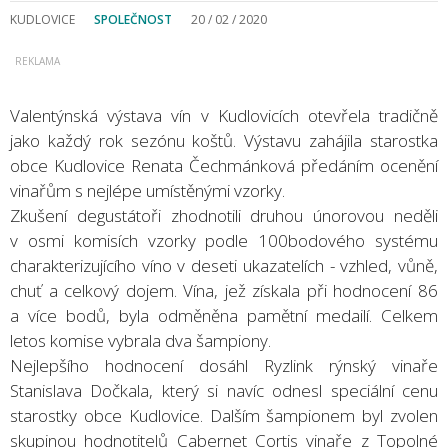
KUDLOVICE
SPOLEČNOST
20 / 02 / 2020
Valentýnská výstava vín v Kudlovicích otevřela tradičně
jako každý rok sezónu koštů. Výstavu zahájila starostka
obce Kudlovice Renata Čechmánková předáním ocenění
vinařům s nejlépe umístěnými vzorky.
Zkušení degustátoři zhodnotili druhou únorovou neděli
v osmi komisích vzorky podle 100bodového systému
charakterizujícího víno v deseti ukazatelích - vzhled, vůně,
chuť a celkový dojem. Vína, jež získala při hodnocení 86
a více bodů, byla odměněna pamětní medailí. Celkem
letos komise vybrala dva šampiony.
Nejlepšího hodnocení dosáhl Ryzlink rýnský vinaře
Stanislava Dočkala, který si navíc odnesl speciální cenu
starostky obce Kudlovice. Dalším šampionem byl zvolen
skupinou hodnotitelů Cabernet Cortis vinaře z Topolné