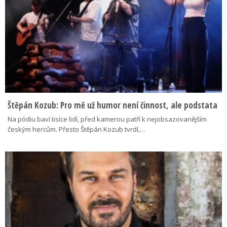
Štěpán Kozub: Pro mě už humor není činnost, ale podstata
Na pódiu baví tisíce lidí, před kamerou patří k nejobsazovanějším
českým hercům. Přesto Štěpán Kozub tvrdí,…