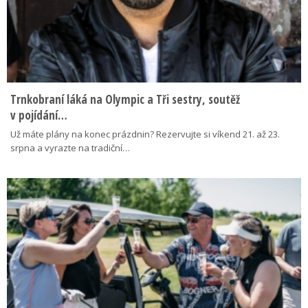
Trnkobraní láká na Olympic a Tři sestry, soutěž
v pojídání…
Už máte plány na konec prázdnin? Rezervujte si víkend 21. až 23.
srpna a vyrazte na tradiční…