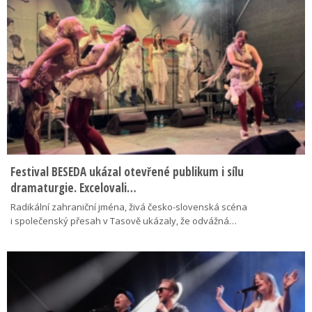
Festival BESEDA ukázal otevřené publikum i sílu
dramaturgie. Excelovali…
Radikální zahraniční jména, živá česko-slovenská scéna
i společenský přesah v Tasově ukázaly, že odvážná…