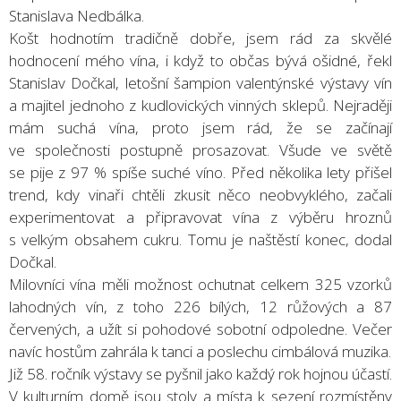
Stanislava Nedbálka.
Košt hodnotím tradičně dobře, jsem rád za skvělé
hodnocení mého vína, i když to občas bývá ošidné, řekl
Stanislav Dočkal, letošní šampion valentýnské výstavy vín
a majitel jednoho z kudlovických vinných sklepů. Nejraději
mám suchá vína, proto jsem rád, že se začínají
ve společnosti postupně prosazovat. Všude ve světě
se pije z 97 % spíše suché víno. Před několika lety přišel
trend, kdy vinaři chtěli zkusit něco neobvyklého, začali
experimentovat a připravovat vína z výběru hroznů
s velkým obsahem cukru. Tomu je naštěstí konec, dodal
Dočkal.
Milovníci vína měli možnost ochutnat celkem 325 vzorků
lahodných vín, z toho 226 bílých, 12 růžových a 87
červených, a užít si pohodové sobotní odpoledne. Večer
navíc hostům zahrála k tanci a poslechu cimbálová muzika.
Již 58. ročník výstavy se pyšnil jako každý rok hojnou účastí.
V kulturním domě jsou stoly a místa k sezení rozmístěny