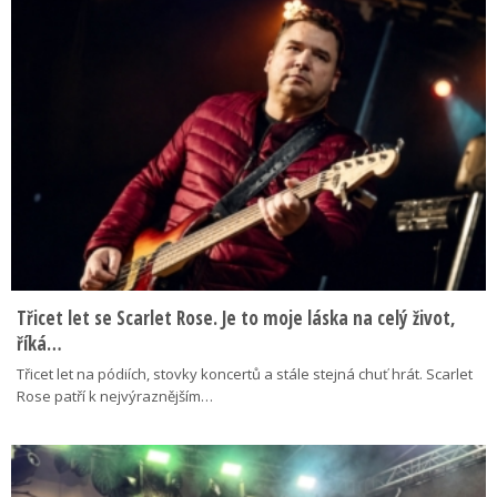
Třicet let se Scarlet Rose. Je to moje láska na celý život,
říká…
Třicet let na pódiích, stovky koncertů a stále stejná chuť hrát. Scarlet
Rose patří k nejvýraznějším…