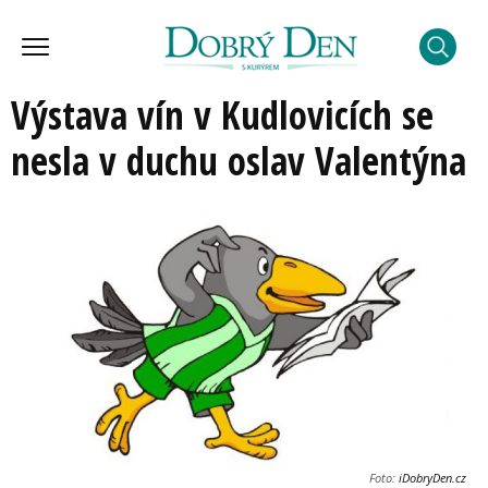
Výstava vín v Kudlovicích se
nesla v duchu oslav Valentýna
Foto:
iDobryDen.cz