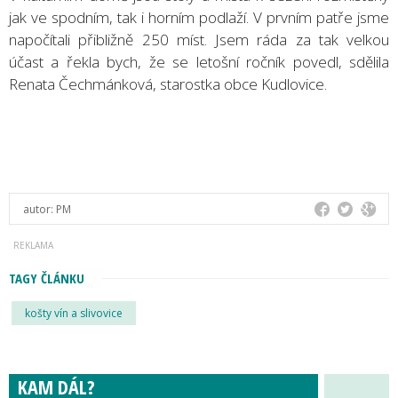
jak ve spodním, tak i horním podlaží. V prvním patře jsme
napočítali přibližně 250 míst. Jsem ráda za tak velkou
účast a řekla bych, že se letošní ročník povedl, sdělila
Renata Čechmánková, starostka obce Kudlovice.
autor:
PM
TAGY ČLÁNKU
košty vín a slivovice
KAM DÁL?