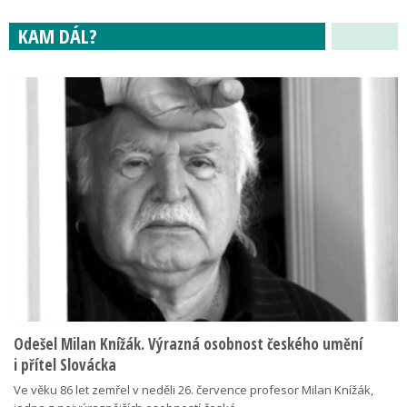
KAM DÁL?
Odešel Milan Knížák. Výrazná osobnost českého umění
i přítel Slovácka
Ve věku 86 let zemřel v neděli 26. července profesor Milan Knížák,