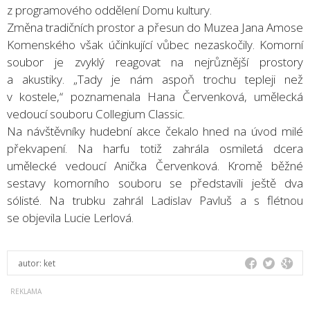
z programového oddělení Domu kultury.
Změna tradičních prostor a přesun do Muzea Jana Amose
Komenského však účinkující vůbec nezaskočily. Komorní
soubor je zvyklý reagovat na nejrůznější prostory
a akustiky. „Tady je nám aspoň trochu tepleji než
v kostele,“ poznamenala Hana Červenková, umělecká
vedoucí souboru Collegium Classic.
Na návštěvníky hudební akce čekalo hned na úvod milé
překvapení. Na harfu totiž zahrála osmiletá dcera
umělecké vedoucí Anička Červenková. Kromě běžné
sestavy komorního souboru se představili ještě dva
sólisté. Na trubku zahrál Ladislav Pavluš a s flétnou
se objevila Lucie Lerlová.
autor:
ket