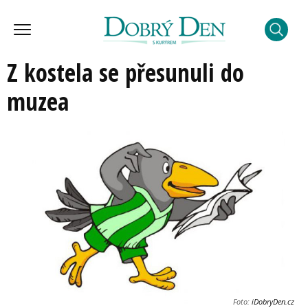
Z kostela se přesunuli do
muzea
Foto:
iDobryDen.cz