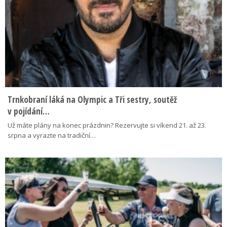
Trnkobraní láká na Olympic a Tři sestry, soutěž
v pojídání…
Už máte plány na konec prázdnin? Rezervujte si víkend 21. až 23.
srpna a vyrazte na tradiční…