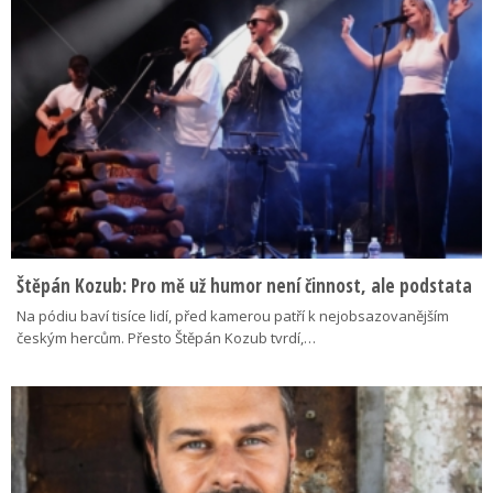
Štěpán Kozub: Pro mě už humor není činnost, ale podstata
Na pódiu baví tisíce lidí, před kamerou patří k nejobsazovanějším
českým hercům. Přesto Štěpán Kozub tvrdí,…