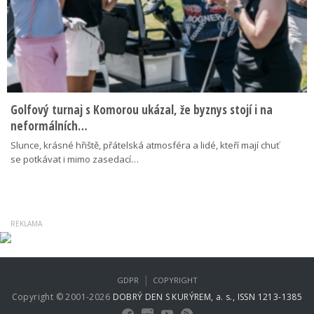
Golfový turnaj s Komorou ukázal, že byznys stojí i na
neformálních…
Slunce, krásné hřiště, přátelská atmosféra a lidé, kteří mají chuť
se potkávat i mimo zasedací…
|
GDPR
COPYRIGHT
Copyright © 2001-2026
DOBRÝ DEN S KURÝREM, a. s., ISSN 1213-1385