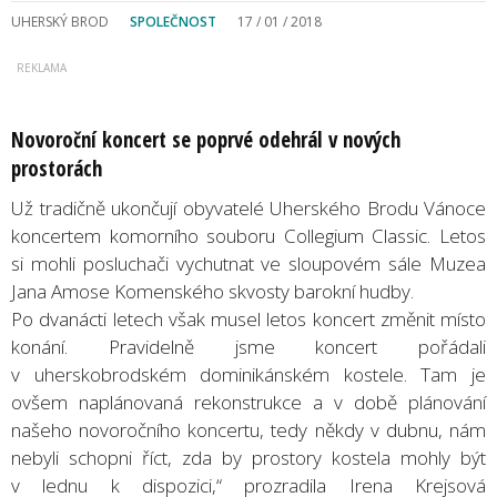
UHERSKÝ BROD
SPOLEČNOST
17 / 01 / 2018
Novoroční koncert se poprvé odehrál v nových
prostorách
Už tradičně ukončují obyvatelé Uherského Brodu Vánoce
koncertem komorního souboru Collegium Classic. Letos
si mohli posluchači vychutnat ve sloupovém sále Muzea
Jana Amose Komenského skvosty barokní hudby.
Po dvanácti letech však musel letos koncert změnit místo
konání. Pravidelně jsme koncert pořádali
v uherskobrodském dominikánském kostele. Tam je
ovšem naplánovaná rekonstrukce a v době plánování
našeho novoročního koncertu, tedy někdy v dubnu, nám
nebyli schopni říct, zda by prostory kostela mohly být
v lednu k dispozici,“ prozradila Irena Krejsová