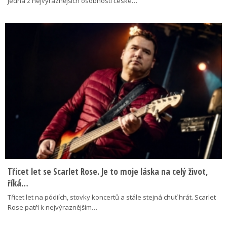
jedna z nejvýraznějších osobností české…
Třicet let se Scarlet Rose. Je to moje láska na celý život,
říká…
Třicet let na pódiích, stovky koncertů a stále stejná chuť hrát. Scarlet
Rose patří k nejvýraznějším…