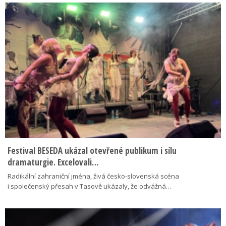
Festival BESEDA ukázal otevřené publikum i sílu
dramaturgie. Excelovali…
Radikální zahraniční jména, živá česko-slovenská scéna
i společenský přesah v Tasově ukázaly, že odvážná…