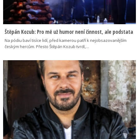
Štěpán Kozub: Pro mě už humor není činnost, ale podstata
Na pódiu baví tisíce lidí, před kamerou patří k nejobsazovanějším
českým hercům. Přesto Štěpán Kozub tvrdí,…