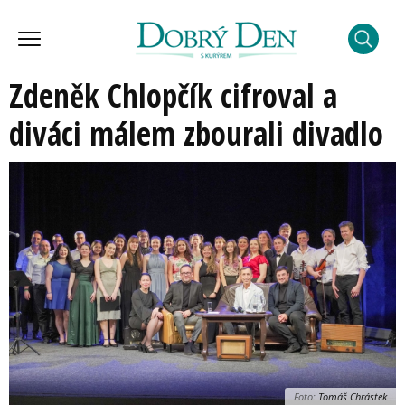
Zdeněk Chlopčík cifroval a
diváci málem zbourali divadlo
Foto:
Tomáš Chrástek