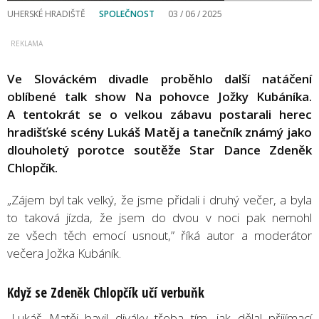
UHERSKÉ HRADIŠTĚ
SPOLEČNOST
03 / 06 / 2025
Ve Slováckém divadle proběhlo další natáčení
oblíbené talk show Na pohovce Jožky Kubáníka.
A tentokrát se o velkou zábavu postarali herec
hradišťské scény Lukáš Matěj a tanečník známý jako
dlouholetý porotce soutěže Star Dance Zdeněk
Chlopčík.
„Zájem byl tak velký, že jsme přidali i druhý večer, a byla
to taková jízda, že jsem do dvou v noci pak nemohl
ze všech těch emocí usnout,” říká autor a moderátor
večera Jožka Kubáník.
Když se Zdeněk Chlopčík učí verbuňk
„Lukáš Matěj bavil diváky třeba tím, jak dělal přijímací