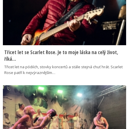
Třicet let se Scarlet Rose. Je to moje láska na celý život,
říká…
Třicet let na pódiích, stovky koncertů a stále stejná chuť hrát. Scarlet
Rose patří k nejvýraznějším…