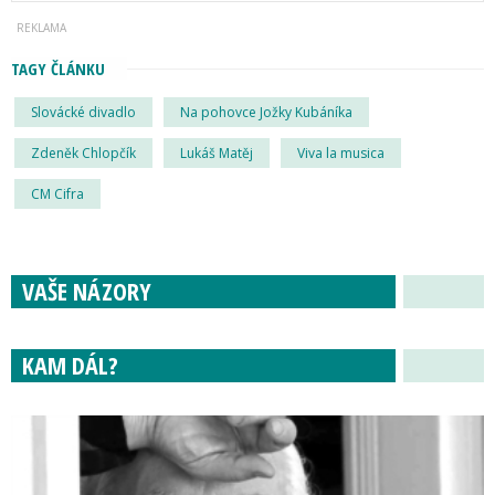
TAGY ČLÁNKU
Slovácké divadlo
Na pohovce Jožky Kubáníka
Zdeněk Chlopčík
Lukáš Matěj
Viva la musica
CM Cifra
VAŠE NÁZORY
KAM DÁL?