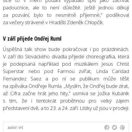
sice to v mém podání vypadalo spíš jako záchvat
padoucnice, ale to není důležité. Ještě jednou děkuji
za pozvání, bylo to nesmírně příjemné,” poděkoval
za večery strávené v Hradišti Zdeněk Chlopčík.
V září přijede Ondřej Ruml
Úspěšná talk show bude pokračovat i po prázdninách.
V září do Slováckého divadla přijede choreografka, která
je podepsaná například pod muzikálem Jesus Christ
Superstar nebo pod Farmou zvířat, Linda Caridad
Fernandez Saez a po ní se publikum může těšit
na zpěváka Ondřeje Rumla. „Myslím, že Ondřej bude zírat,
až Cifra začne hrát jeho hity,” usmívá se Jožka Kubáník
s tím, že i tentokrát proběhnou pro velký zájem
představení dvě, a to 23. a 24. září. Lístky už jsou v prodeji.
autor:
vrt