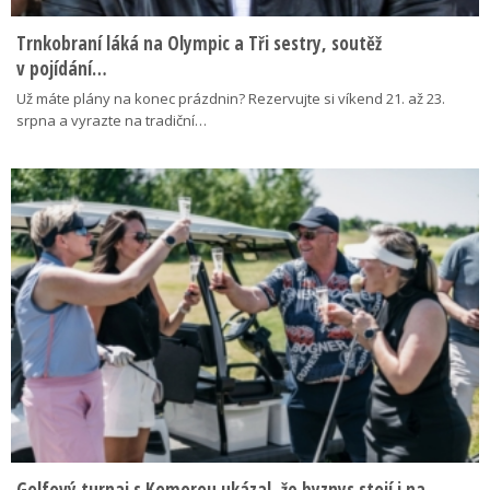
Trnkobraní láká na Olympic a Tři sestry, soutěž
v pojídání…
Už máte plány na konec prázdnin? Rezervujte si víkend 21. až 23.
srpna a vyrazte na tradiční…
Golfový turnaj s Komorou ukázal, že byznys stojí i na