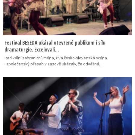
Festival BESEDA ukázal otevřené publikum i sílu
dramaturgie. Excelovali…
Radikální zahraniční jména, živá česko-slovenská scéna
i společenský přesah v Tasově ukázaly, že odvážná…