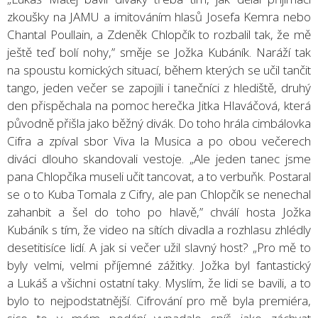
zkoušky na JAMU a imitováním hlasů Josefa Kemra nebo
Chantal Poullain, a Zdeněk Chlopčík to rozbalil tak, že mě
ještě teď bolí nohy,” směje se Jožka Kubáník. Naráží tak
na spoustu komických situací, během kterých se učil tančit
tango, jeden večer se zapojili i tanečníci z hlediště, druhý
den přispěchala na pomoc herečka Jitka Hlaváčová, která
původně přišla jako běžný divák. Do toho hrála cimbálovka
Cifra a zpíval sbor Viva la Musica a po obou večerech
diváci dlouho skandovali vestoje. „Ale jeden tanec jsme
pana Chlopčíka museli učit tancovat, a to verbuňk. Postaral
se o to Kuba Tomala z Cifry, ale pan Chlopčík se nenechal
zahanbit a šel do toho po hlavě,” chválí hosta Jožka
Kubáník s tím, že video na sítích divadla a rozhlasu zhlédly
desetitisíce lidí. A jak si večer užil slavný host? „Pro mě to
byly velmi, velmi příjemné zážitky. Jožka byl fantastický
a Lukáš a všichni ostatní taky. Myslím, že lidi se bavili, a to
bylo to nejpodstatnější. Cifrování pro mě byla premiéra,