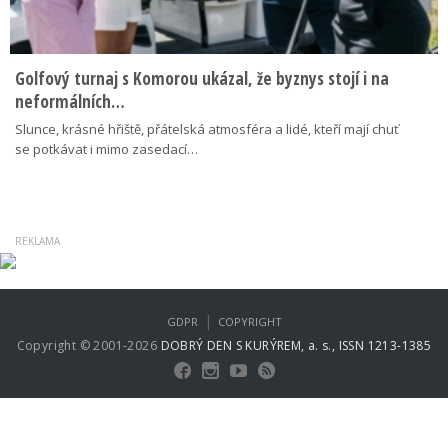
Golfový turnaj s Komorou ukázal, že byznys stojí i na
neformálních…
Slunce, krásné hřiště, přátelská atmosféra a lidé, kteří mají chuť
se potkávat i mimo zasedací…
|
GDPR
COPYRIGHT
Copyright © 2001-2026
DOBRÝ DEN S KURÝREM, a. s., ISSN 1213-1385