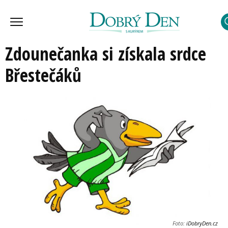
Zdounečanka si získala srdce
Břestečáků
Foto:
iDobryDen.cz