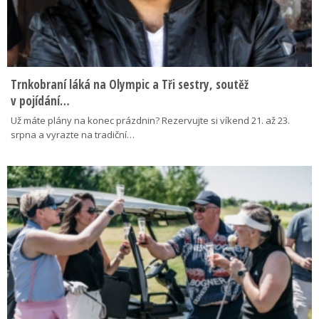
Trnkobraní láká na Olympic a Tři sestry, soutěž
v pojídání…
Už máte plány na konec prázdnin? Rezervujte si víkend 21. až 23.
srpna a vyrazte na tradiční…