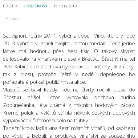
BŘESTEK
SPOLEČNOST
15 / 03 / 2019
Sauvignon, ročník 2011, výběr z bobulí. Víno, které v roce
2013 vyhrálo v Izraeli dvojitou zlatou medaili. Cena jedné
láhve má hodnotu přes šest tisíc. O takový skvost
se losovalo na Vinařském plese v Břestku. Šťastný majitel
Petr Kubíček ze Zlechova byl opravdu nadšený jak z ceny,
tak z plesu, protože ještě v neděli dopoledne ho
pořadatelé potkali poblíž místa akce.
Vlastně se bavil každý, kdo na čtvrtý ročník plesu do
Břestku přišel. Letos vyhrávala dechová hudba
Zdounečanka, léta známá z místních hodových zábav.
Kromě polek a valčíků střihla několik českých popových
vypalovaček či famózní sólo na trubky.
Taneční kroky ladila vína šesti místních vinařů, od kabinetu
po výběr z bobulí, a produkce vinařství ze sousedního