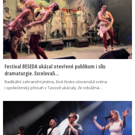
Festival BESEDA ukázal otevřené publikum i sílu
dramaturgie. Excelovali…
Radikální zahraniční jména, živá česko-slovenská scéna
i společenský přesah v Tasově ukázaly, že odvážná…