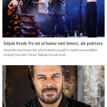
Štěpán Kozub: Pro mě už humor není činnost, ale podstata
Na pódiu baví tisíce lidí, před kamerou patří k nejobsazovanějším
českým hercům. Přesto Štěpán Kozub tvrdí,…