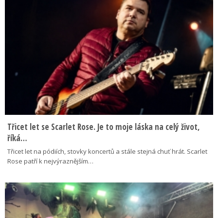
Třicet let se Scarlet Rose. Je to moje láska na celý život,
říká…
Třicet let na pódiích, stovky koncertů a stále stejná chuť hrát. Scarlet
Rose patří k nejvýraznějším…