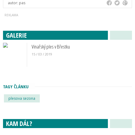
autor:
pas
GALERIE
Vinařský ples v Břestku
15 / 03 / 2019
TAGY ČLÁNKU
plesova sezona
KAM DÁL?