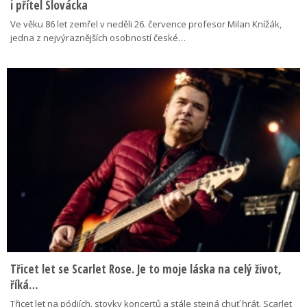
i přítel Slovácka
Ve věku 86 let zemřel v neděli 26. července profesor Milan Knížák,
jedna z nejvýraznějších osobností české…
Třicet let se Scarlet Rose. Je to moje láska na celý život,
říká…
Třicet let na pódiích, stovky koncertů a stále stejná chuť hrát. Scarlet