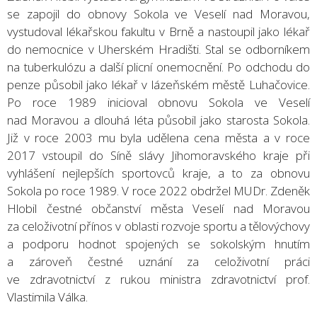
se zapojil do obnovy Sokola ve Veselí nad Moravou,
vystudoval lékařskou fakultu v Brně a nastoupil jako lékař
do nemocnice v Uherském Hradišti. Stal se odborníkem
na tuberkulózu a další plicní onemocnění. Po odchodu do
penze působil jako lékař v lázeňském městě Luhačovice.
Po roce 1989 inicioval obnovu Sokola ve Veselí
nad Moravou a dlouhá léta působil jako starosta Sokola.
Již v roce 2003 mu byla udělena cena města a v roce
2017 vstoupil do Síně slávy Jihomoravského kraje při
vyhlášení nejlepších sportovců kraje, a to za obnovu
Sokola po roce 1989. V roce 2022 obdržel MUDr. Zdeněk
Hlobil čestné občanství města Veselí nad Moravou
za celoživotní přínos v oblasti rozvoje sportu a tělovýchovy
a podporu hodnot spojených se sokolským hnutím
a zároveň čestné uznání za celoživotní práci
ve zdravotnictví z rukou ministra zdravotnictví prof.
Vlastimila Válka.