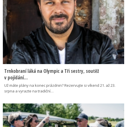
Trnkobraní láká na Olympic a Tři sestry, soutěž
v pojídání…
Už máte plány na konec prázdnin? Rezervujte si víkend 21. až 23.
srpna a vyrazte na tradiční…