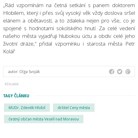
„Rád vzpomínám na četná setkání s panem doktorem
Hlobilem, který i přes svůj vysoký věk vždy doslova sršel
elánem a obětavostí, a to zdaleka nejen pro vše, co je
spojené s hodnotami sokolského hnutí. Za celé vedení
našeho města vyjadřuji hlubokou úctu a obdiv celé jeho
životní dráze,“ přidal vzpomínku i starosta města Petr
Kolář
autor:
Olga Svoják
TAGY ČLÁNKU
MUDr. Zdeněk Hlobil
držitel Ceny města
čestný občan města Veselí nad Moravou