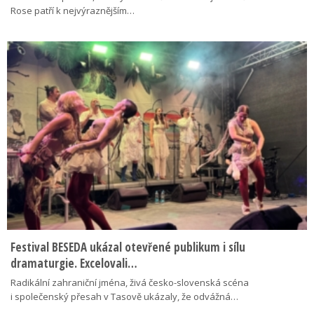
Rose patří k nejvýraznějším…
Festival BESEDA ukázal otevřené publikum i sílu
dramaturgie. Excelovali…
Radikální zahraniční jména, živá česko-slovenská scéna
i společenský přesah v Tasově ukázaly, že odvážná…