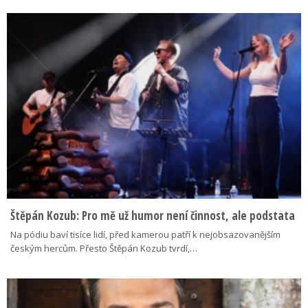
Štěpán Kozub: Pro mě už humor není činnost, ale podstata
Na pódiu baví tisíce lidí, před kamerou patří k nejobsazovanějším
českým hercům. Přesto Štěpán Kozub tvrdí,…