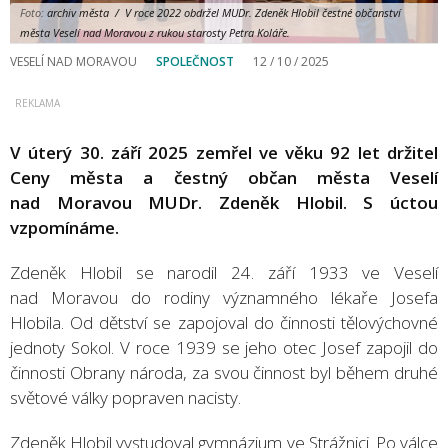
Foto:
archiv města / V roce 2022 obdržel MUDr. Zdeněk Hlobil čestné občanství
města Veselí nad Moravou z rukou starosty Petra Koláře.
VESELÍ NAD MORAVOU
SPOLEČNOST
12 / 10 / 2025
V úterý 30. září 2025 zemřel ve věku 92 let držitel
Ceny města a čestný občan města Veselí
nad Moravou MUDr. Zdeněk Hlobil. S úctou
vzpomínáme.
Zdeněk Hlobil se narodil 24. září 1933 ve Veselí
nad Moravou do rodiny významného lékaře Josefa
Hlobila. Od dětství se zapojoval do činnosti tělovýchovné
jednoty Sokol. V roce 1939 se jeho otec Josef zapojil do
činnosti Obrany národa, za svou činnost byl během druhé
světové války popraven nacisty.
Zdeněk Hlobil vystudoval gymnázium ve Strážnici. Po válce