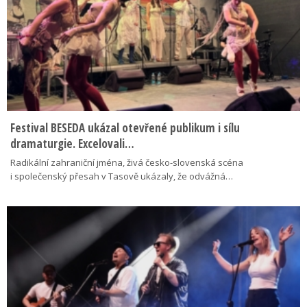
Festival BESEDA ukázal otevřené publikum i sílu
dramaturgie. Excelovali…
Radikální zahraniční jména, živá česko-slovenská scéna
i společenský přesah v Tasově ukázaly, že odvážná…