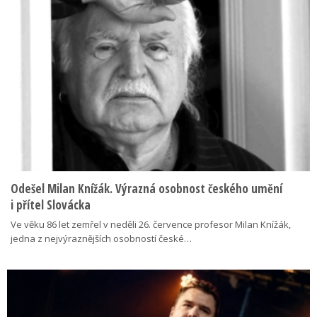
Odešel Milan Knížák. Výrazná osobnost českého umění
i přítel Slovácka
Ve věku 86 let zemřel v neděli 26. července profesor Milan Knížák,
jedna z nejvýraznějších osobností české…