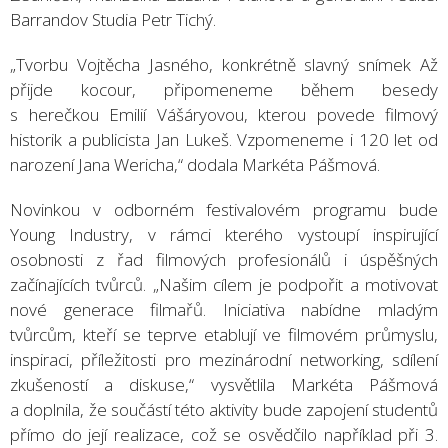
Barrandov Studia Petr Tichý.
„Tvorbu Vojtěcha Jasného, konkrétně slavný snímek Až
přijde kocour, připomeneme během besedy
s herečkou Emilií Vášáryovou, kterou povede filmový
historik a publicista Jan Lukeš. Vzpomeneme i 120 let od
narození Jana Wericha,“ dodala Markéta Pášmová.
Novinkou v odborném festivalovém programu bude
Young Industry, v rámci kterého vystoupí inspirující
osobnosti z řad filmových profesionálů i úspěšných
začínajících tvůrců. „Našim cílem je podpořit a motivovat
nové generace filmařů. Iniciativa nabídne mladým
tvůrcům, kteří se teprve etablují ve filmovém průmyslu,
inspiraci, příležitosti pro mezinárodní networking, sdílení
zkušeností a diskuse,“ vysvětlila Markéta Pášmová
a doplnila, že součástí této aktivity bude zapojení studentů
přímo do její realizace, což se osvědčilo například při 3.