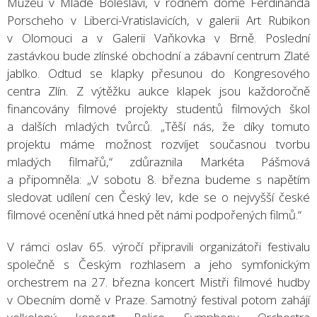
Muzeu v Mladé Boleslavi, v rodném domě Ferdinanda
Porscheho v Liberci-Vratislavicích, v galerii Art Rubikon
v Olomouci a v Galerii Vaňkovka v Brně. Poslední
zastávkou bude zlínské obchodní a zábavní centrum Zlaté
jablko. Odtud se klapky přesunou do Kongresového
centra Zlín. Z výtěžku aukce klapek jsou každoročně
financovány filmové projekty studentů filmových škol
a dalších mladých tvůrců. „Těší nás, že díky tomuto
projektu máme možnost rozvíjet současnou tvorbu
mladých filmařů,“ zdůraznila Markéta Pášmová
a připomněla: „V sobotu 8. března budeme s napětím
sledovat udílení cen Český lev, kde se o nejvyšší české
filmové ocenění utká hned pět námi podpořených filmů.“
V rámci oslav 65. výročí připravili organizátoři festivalu
společně s Českým rozhlasem a jeho symfonickým
orchestrem na 27. března koncert Mistři filmové hudby
v Obecním domě v Praze. Samotný festival potom zahájí