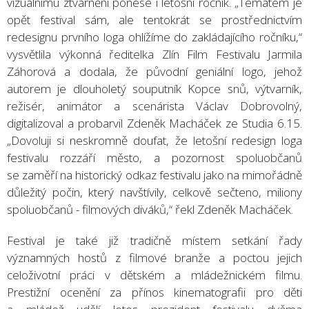
vizuálnímu ztvárnění ponese i letošní ročník. „Tématem je
opět festival sám, ale tentokrát se prostřednictvím
redesignu prvního loga ohlížíme do zakládajícího ročníku,“
vysvětlila výkonná ředitelka Zlín Film Festivalu Jarmila
Záhorová a dodala, že původní geniální logo, jehož
autorem je dlouholetý souputník Kopce snů, výtvarník,
režisér, animátor a scenárista Václav Dobrovolný,
digitalizoval a probarvil Zdeněk Macháček ze Studia 6.15.
„Dovoluji si neskromně doufat, že letošní redesign loga
festivalu rozzáří město, a pozornost spoluobčanů
se zaměří na historický odkaz festivalu jako na mimořádně
důležitý počin, který navštívily, celkově sečteno, miliony
spoluobčanů - filmových diváků,“ řekl Zdeněk Macháček.
Festival je také již tradičně místem setkání řady
významných hostů z filmové branže a poctou jejich
celoživotní práci v dětském a mládežnickém filmu.
Prestižní ocenění za přínos kinematografii pro děti