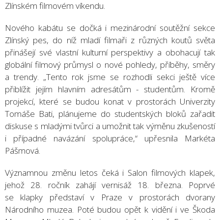
Zlínském filmovém víkendu.
Nového kabátu se dočká i mezinárodní soutěžní sekce
Zlínský pes, do níž mladí filmaři z různých koutů světa
přinášejí své vlastní kulturní perspektivy a obohacují tak
globální filmový průmysl o nové pohledy, příběhy, směry
a trendy. „Tento rok jsme se rozhodli sekci ještě více
přiblížit jejím hlavním adresátům - studentům. Kromě
projekcí, které se budou konat v prostorách Univerzity
Tomáše Bati, plánujeme do studentských bloků zařadit
diskuse s mladými tvůrci a umožnit tak výměnu zkušeností
i případné navázání spolupráce,“ upřesnila Markéta
Pášmová.
Významnou změnu letos čeká i Salon filmových klapek,
jehož 28. ročník zahájí vernisáž 18. března. Poprvé
se klapky představí v Praze v prostorách dvorany
Národního muzea. Poté budou opět k vidění i ve Škoda