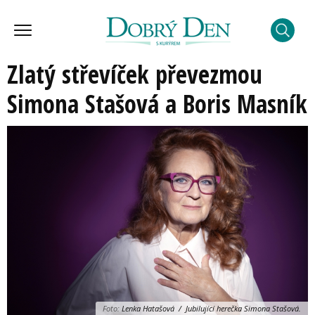
Zlatý střevíček převezmou
Simona Stašová a Boris Masník
Foto:
Lenka Hatašová / Jubilující herečka Simona Stašová.