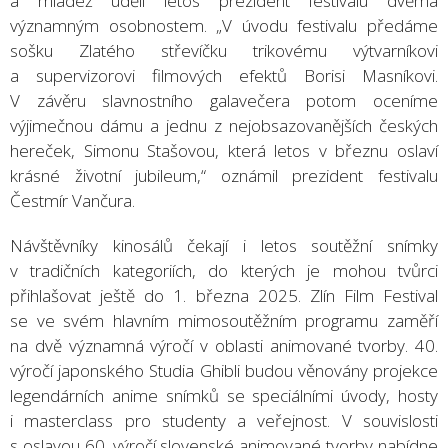
a mládež udělí letos prezident festivalu dvěma
významným osobnostem. „V úvodu festivalu předáme
sošku Zlatého střevíčku trikovému výtvarníkovi
a supervizorovi filmových efektů Borisi Masníkovi.
V závěru slavnostního galavečera potom oceníme
výjimečnou dámu a jednu z nejobsazovanějších českých
hereček, Simonu Stašovou, která letos v březnu oslaví
krásné životní jubileum,“ oznámil prezident festivalu
Čestmír Vančura.
Návštěvníky kinosálů čekají i letos soutěžní snímky
v tradičních kategoriích, do kterých je mohou tvůrci
přihlašovat ještě do 1. března 2025. Zlín Film Festival
se ve svém hlavním mimosoutěžním programu zaměří
na dvě významná výročí v oblasti animované tvorby. 40.
výročí japonského Studia Ghibli budou věnovány projekce
legendárních anime snímků se speciálními úvody, hosty
i masterclass pro studenty a veřejnost. V souvislosti
s oslavou 60. výročí slovenské animované tvorby nabídne