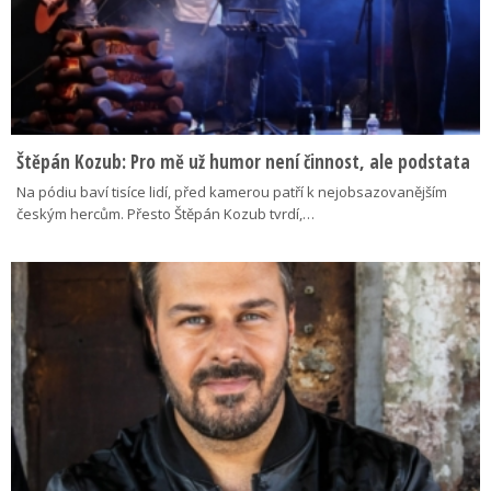
Štěpán Kozub: Pro mě už humor není činnost, ale podstata
Na pódiu baví tisíce lidí, před kamerou patří k nejobsazovanějším
českým hercům. Přesto Štěpán Kozub tvrdí,…