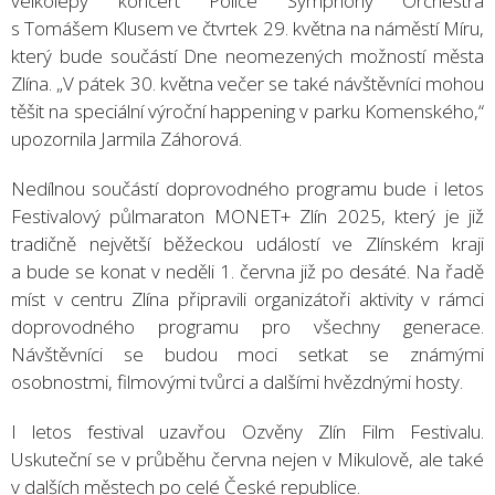
velkolepý koncert Police Symphony Orchestra
s Tomášem Klusem ve čtvrtek 29. května na náměstí Míru,
který bude součástí Dne neomezených možností města
Zlína. „V pátek 30. května večer se také návštěvníci mohou
těšit na speciální výroční happening v parku Komenského,“
upozornila Jarmila Záhorová.
Nedílnou součástí doprovodného programu bude i letos
Festivalový půlmaraton MONET+ Zlín 2025, který je již
tradičně největší běžeckou událostí ve Zlínském kraji
a bude se konat v neděli 1. června již po desáté. Na řadě
míst v centru Zlína připravili organizátoři aktivity v rámci
doprovodného programu pro všechny generace.
Návštěvníci se budou moci setkat se známými
osobnostmi, filmovými tvůrci a dalšími hvězdnými hosty.
I letos festival uzavřou Ozvěny Zlín Film Festivalu.
Uskuteční se v průběhu června nejen v Mikulově, ale také
v dalších městech po celé České republice.