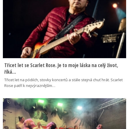
Třicet let se Scarlet Rose. Je to moje láska na celý život,
říká…
Třicet let na pódiích, stovky koncertů a stále stejná chuť hrát. Scarlet
Rose patří k nejvýraznějším…