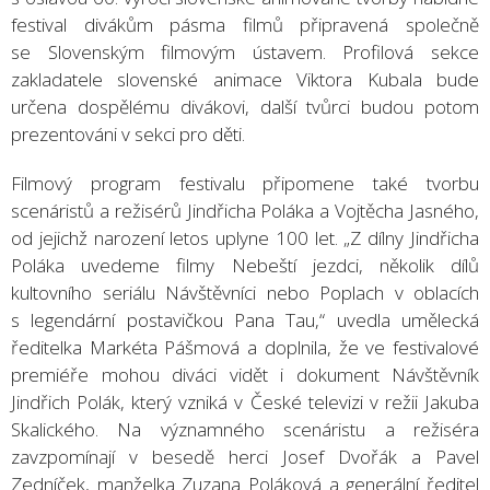
festival divákům pásma filmů připravená společně
se Slovenským filmovým ústavem. Profilová sekce
zakladatele slovenské animace Viktora Kubala bude
určena dospělému divákovi, další tvůrci budou potom
prezentováni v sekci pro děti.
Filmový program festivalu připomene také tvorbu
scenáristů a režisérů Jindřicha Poláka a Vojtěcha Jasného,
od jejichž narození letos uplyne 100 let. „Z dílny Jindřicha
Poláka uvedeme filmy Nebeští jezdci, několik dílů
kultovního seriálu Návštěvníci nebo Poplach v oblacích
s legendární postavičkou Pana Tau,“ uvedla umělecká
ředitelka Markéta Pášmová a doplnila, že ve festivalové
premiéře mohou diváci vidět i dokument Návštěvník
Jindřich Polák, který vzniká v České televizi v režii Jakuba
Skalického. Na významného scenáristu a režiséra
zavzpomínají v besedě herci Josef Dvořák a Pavel
Zedníček, manželka Zuzana Poláková a generální ředitel