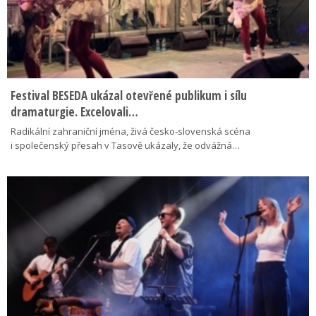
Festival BESEDA ukázal otevřené publikum i sílu
dramaturgie. Excelovali…
Radikální zahraniční jména, živá česko-slovenská scéna
i společenský přesah v Tasově ukázaly, že odvážná…