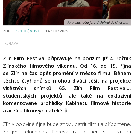
Foto:
ilustrační foto / Pohled do kinosálu.
ZLÍN
SPOLEČNOST
14 / 10 / 2025
Zlín Film Festival připravuje na podzim již 4. ročník
Zlínského filmového víkendu. Od 16. do 19. října
se Zlín na čas opět promění v město filmu. Během
těchto čtyř dnů se mohou diváci těšit na projekce
vítězných snímků 65. Zlín Film Festivalu,
studentských projektů, ale také na exkluzivní
komentované prohlídky Kabinetu filmové historie
a areálu filmových ateliérů.
Zlín v polovině října bude znovu patřit filmu a připomene,
že jeho dlouholetá filmová tradice není spojena jen