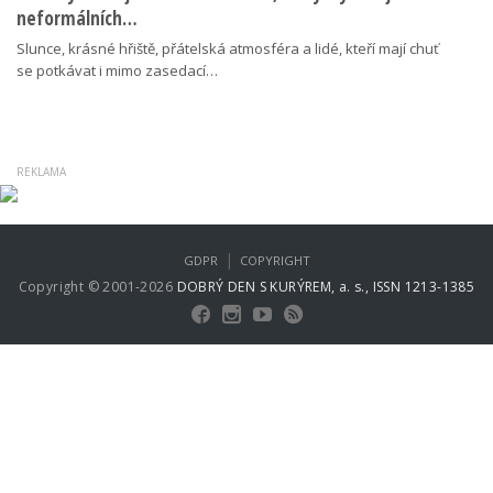
neformálních…
Slunce, krásné hřiště, přátelská atmosféra a lidé, kteří mají chuť
se potkávat i mimo zasedací…
|
GDPR
COPYRIGHT
Copyright © 2001-2026
DOBRÝ DEN S KURÝREM, a. s., ISSN 1213-1385