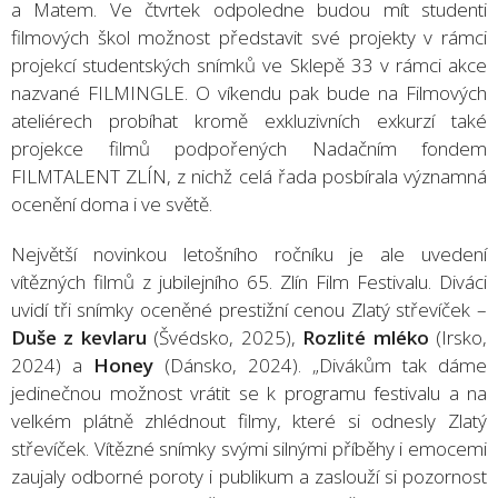
a Matem. Ve čtvrtek odpoledne budou mít studenti
filmových škol možnost představit své projekty v rámci
projekcí studentských snímků ve Sklepě 33 v rámci akce
nazvané FILMINGLE. O víkendu pak bude na Filmových
ateliérech probíhat kromě exkluzivních exkurzí také
projekce filmů podpořených Nadačním fondem
FILMTALENT ZLÍN, z nichž celá řada posbírala významná
ocenění doma i ve světě.
Největší novinkou letošního ročníku je ale uvedení
vítězných filmů z jubilejního 65. Zlín Film Festivalu. Diváci
uvidí tři snímky oceněné prestižní cenou Zlatý střevíček –
Duše z kevlaru
(Švédsko, 2025),
Rozlité mléko
(Irsko,
2024) a
Honey
(Dánsko, 2024). „Divákům tak dáme
jedinečnou možnost vrátit se k programu festivalu a na
velkém plátně zhlédnout filmy, které si odnesly Zlatý
střevíček. Vítězné snímky svými silnými příběhy i emocemi
zaujaly odborné poroty i publikum a zaslouží si pozornost