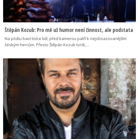
Štěpán Kozub: Pro mě už humor není činnost, ale podstata
Na pódiu baví tisíce lidí, před kamerou patří k nejobsazovanějším
českým hercům. Přesto Štěpán Kozub tvrdí,…