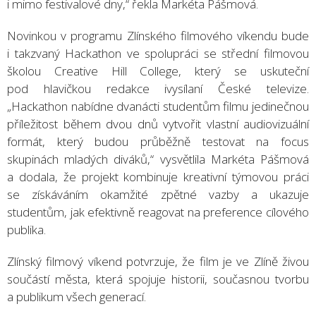
i mimo festivalové dny,“ řekla Markéta Pášmová.
Novinkou v programu Zlínského filmového víkendu bude
i takzvaný Hackathon ve spolupráci se střední filmovou
školou Creative Hill College, který se uskuteční
pod hlavičkou redakce ivysílaní České televize.
„Hackathon nabídne dvanácti studentům filmu jedinečnou
příležitost během dvou dnů vytvořit vlastní audiovizuální
formát, který budou průběžně testovat na focus
skupinách mladých diváků,“ vysvětlila Markéta Pášmová
a dodala, že projekt kombinuje kreativní týmovou práci
se získáváním okamžité zpětné vazby a ukazuje
studentům, jak efektivně reagovat na preference cílového
publika.
Zlínský filmový víkend potvrzuje, že film je ve Zlíně živou
součástí města, která spojuje historii, současnou tvorbu
a publikum všech generací.