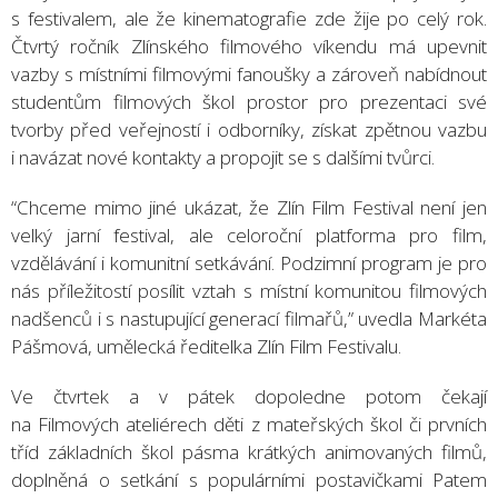
s festivalem, ale že kinematografie zde žije po celý rok.
Čtvrtý ročník Zlínského filmového víkendu má upevnit
vazby s místními filmovými fanoušky a zároveň nabídnout
studentům filmových škol prostor pro prezentaci své
tvorby před veřejností i odborníky, získat zpětnou vazbu
i navázat nové kontakty a propojit se s dalšími tvůrci.
“Chceme mimo jiné ukázat, že Zlín Film Festival není jen
velký jarní festival, ale celoroční platforma pro film,
vzdělávání i komunitní setkávání. Podzimní program je pro
nás příležitostí posílit vztah s místní komunitou filmových
nadšenců i s nastupující generací filmařů,” uvedla Markéta
Pášmová, umělecká ředitelka Zlín Film Festivalu.
Ve čtvrtek a v pátek dopoledne potom čekají
na Filmových ateliérech děti z mateřských škol či prvních
tříd základních škol pásma krátkých animovaných filmů,
doplněná o setkání s populárními postavičkami Patem