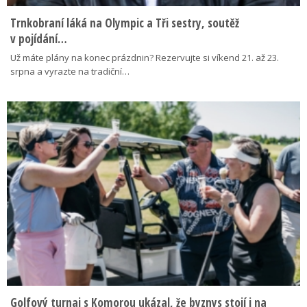
Trnkobraní láká na Olympic a Tři sestry, soutěž
v pojídání…
Už máte plány na konec prázdnin? Rezervujte si víkend 21. až 23.
srpna a vyrazte na tradiční…
Golfový turnaj s Komorou ukázal, že byznys stojí i na