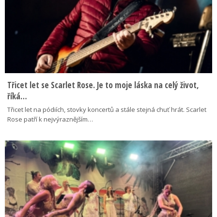
Třicet let se Scarlet Rose. Je to moje láska na celý život,
říká…
Třicet let na pódiích, stovky koncertů a stále stejná chuť hrát. Scarlet
Rose patří k nejvýraznějším…