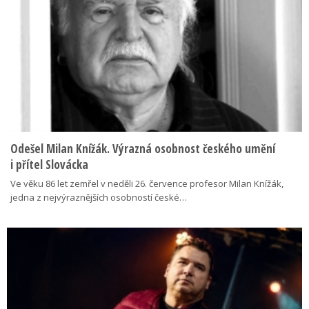
Odešel Milan Knížák. Výrazná osobnost českého umění
i přítel Slovácka
Ve věku 86 let zemřel v neděli 26. července profesor Milan Knížák,
jedna z nejvýraznějších osobností české…