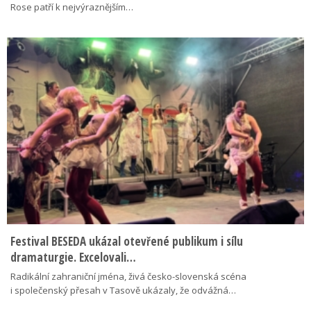
Rose patří k nejvýraznějším…
Festival BESEDA ukázal otevřené publikum i sílu
dramaturgie. Excelovali…
Radikální zahraniční jména, živá česko-slovenská scéna
i společenský přesah v Tasově ukázaly, že odvážná…