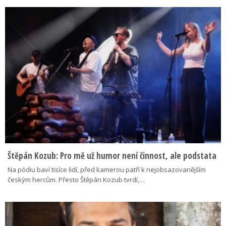
Štěpán Kozub: Pro mě už humor není činnost, ale podstata
Na pódiu baví tisíce lidí, před kamerou patří k nejobsazovanějším
českým hercům. Přesto Štěpán Kozub tvrdí,…