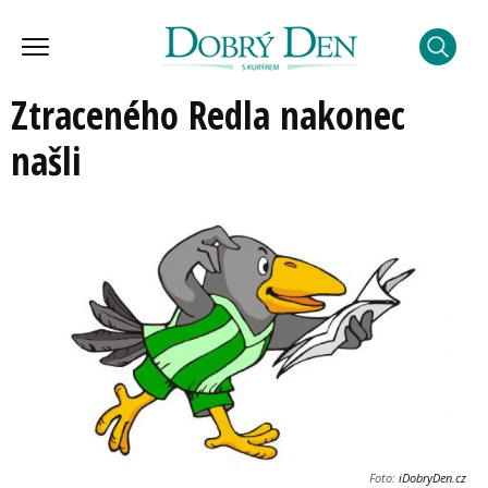
Ztraceného Redla nakonec
našli
Foto:
iDobryDen.cz