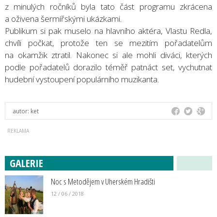
z minulých ročníků byla tato část programu zkrácena
a oživena šermířskými ukázkami.
Publikum si pak muselo na hlavního aktéra, Vlastu Redla,
chvíli počkat, protože ten se mezitím pořadatelům
na okamžik ztratil. Nakonec si ale mohli diváci, kterých
podle pořadatelů dorazilo téměř patnáct set, vychutnat
hudební vystoupení populárního muzikanta.
autor:
ket
GALERIE
Noc s Metodějem v Uherském Hradišti
12 / 06 / 2018