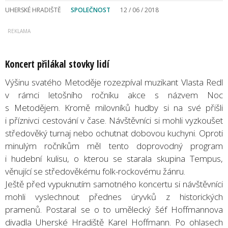
UHERSKÉ HRADIŠTĚ
SPOLEČNOST
12 / 06 / 2018
Koncert přilákal stovky lidí
Výšinu svatého Metoděje rozezpíval muzikant Vlasta Redl
v rámci letošního ročníku akce s názvem Noc
s Metodějem. Kromě milovníků hudby si na své přišli
i příznivci cestování v čase. Návštěvníci si mohli vyzkoušet
středověký turnaj nebo ochutnat dobovou kuchyni. Oproti
minulým ročníkům měl tento doprovodný program
i hudební kulisu, o kterou se starala skupina Tempus,
věnující se středověkému folk-rockovému žánru.
Ještě před vypuknutím samotného koncertu si návštěvníci
mohli vyslechnout přednes úryvků z historických
pramenů. Postaral se o to umělecký šéf Hoffmannova
divadla Uherské Hradiště Karel Hoffmann. Po ohlasech