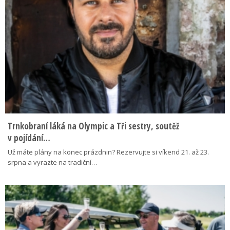
Trnkobraní láká na Olympic a Tři sestry, soutěž
v pojídání…
Už máte plány na konec prázdnin? Rezervujte si víkend 21. až 23.
srpna a vyrazte na tradiční…