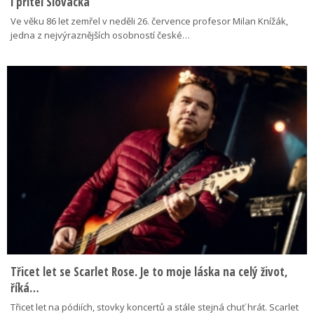
i přítel Slovácka
Ve věku 86 let zemřel v neděli 26. července profesor Milan Knížák,
jedna z nejvýraznějších osobností české…
Třicet let se Scarlet Rose. Je to moje láska na celý život,
říká…
Třicet let na pódiích, stovky koncertů a stále stejná chuť hrát. Scarlet