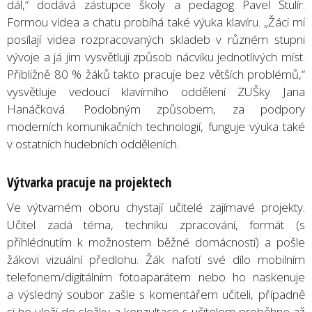
dál,“ dodává zástupce školy a pedagog Pavel Štulír.
Formou videa a chatu probíhá také výuka klavíru. „Žáci mi
posílají videa rozpracovaných skladeb v různém stupni
vývoje a já jim vysvětluji způsob nácviku jednotlivých míst.
Přibližně 80 % žáků takto pracuje bez větších problémů,“
vysvětluje vedoucí klavírního oddělení ZUŠky Jana
Hanáčková. Podobným způsobem, za podpory
moderních komunikačních technologií, funguje výuka také
v ostatních hudebních odděleních.
Výtvarka pracuje na projektech
Ve výtvarném oboru chystají učitelé zajímavé projekty.
Učitel zadá téma, techniku zpracování, formát (s
přihlédnutím k možnostem běžné domácnosti) a pošle
žákovi vizuální předlohu. Žák nafotí své dílo mobilním
telefonem/digitálním fotoaparátem nebo ho naskenuje
a výsledný soubor zašle s komentářem učiteli, případně
si ho uloží do složky a konzultace s učitelem proběhne až