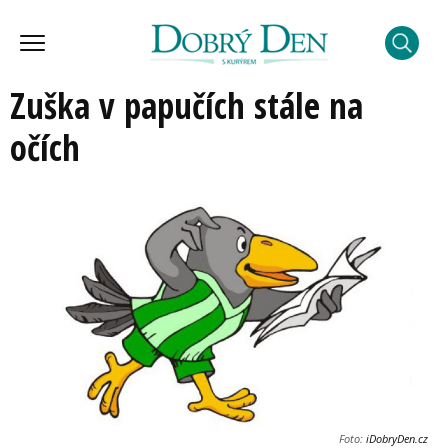
Zuška v papučích stále na
očích
Foto:
iDobryDen.cz