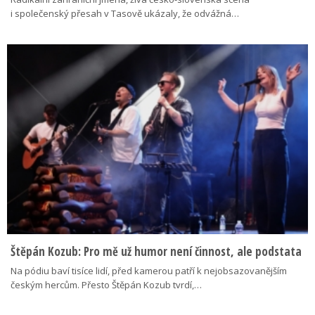
i společenský přesah v Tasově ukázaly, že odvážná…
Štěpán Kozub: Pro mě už humor není činnost, ale podstata
Na pódiu baví tisíce lidí, před kamerou patří k nejobsazovanějším
českým hercům. Přesto Štěpán Kozub tvrdí,…