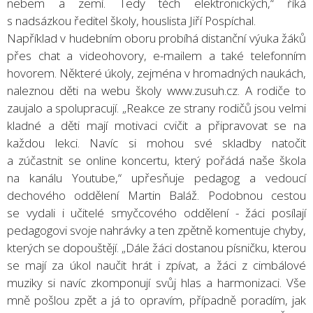
nebem a zemí. Tedy těch elektronických,“ říká
s nadsázkou ředitel školy, houslista Jiří Pospíchal.
Například v hudebním oboru probíhá distanční výuka žáků
přes chat a videohovory, e-mailem a také telefonním
hovorem. Některé úkoly, zejména v hromadných naukách,
naleznou děti na webu školy www.zusuh.cz. A rodiče to
zaujalo a spolupracují. „Reakce ze strany rodičů jsou velmi
kladné a děti mají motivaci cvičit a připravovat se na
každou lekci. Navíc si mohou své skladby natočit
a zúčastnit se online koncertu, který pořádá naše škola
na kanálu Youtube,“ upřesňuje pedagog a vedoucí
dechového oddělení Martin Baláž. Podobnou cestou
se vydali i učitelé smyčcového oddělení - žáci posílají
pedagogovi svoje nahrávky a ten zpětně komentuje chyby,
kterých se dopouštějí. „Dále žáci dostanou písničku, kterou
se mají za úkol naučit hrát i zpívat, a žáci z cimbálové
muziky si navíc zkomponují svůj hlas a harmonizaci. Vše
mně pošlou zpět a já to opravím, případně poradím, jak