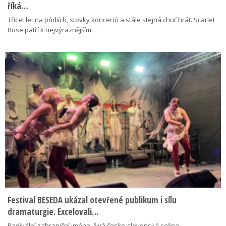
říká…
Třicet let na pódiích, stovky koncertů a stále stejná chuť hrát. Scarlet
Rose patří k nejvýraznějším…
Festival BESEDA ukázal otevřené publikum i sílu
dramaturgie. Excelovali…
Radikální zahraniční jména, živá česko-slovenská scéna