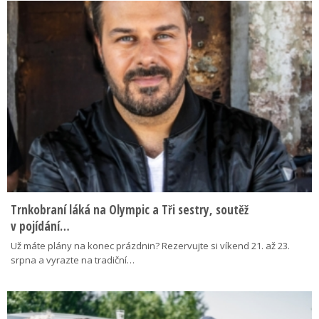
Trnkobraní láká na Olympic a Tři sestry, soutěž
v pojídání…
Už máte plány na konec prázdnin? Rezervujte si víkend 21. až 23.
srpna a vyrazte na tradiční…