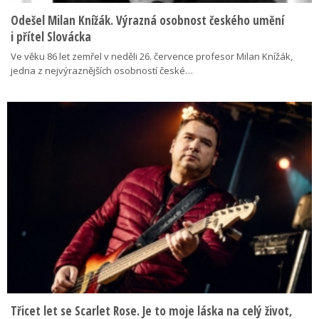
Odešel Milan Knížák. Výrazná osobnost českého umění
i přítel Slovácka
Ve věku 86 let zemřel v neděli 26. července profesor Milan Knížák,
jedna z nejvýraznějších osobností české…
Třicet let se Scarlet Rose. Je to moje láska na celý život,