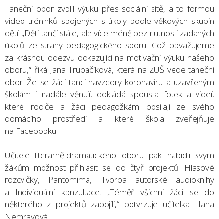
Taneční obor zvolil výuku přes sociální sítě, a to formou
video tréninků spojených s úkoly podle věkových skupin
dětí. „Děti tančí stále, ale více méně bez nutnosti zadaných
úkolů ze strany pedagogického sboru. Což považujeme
za krásnou odezvu odkazující na motivační výuku našeho
oboru,“ říká Jana Trubačíková, která na ZUŠ vede taneční
obor. Že se žáci tanci navzdory koronaviru a uzavřeným
školám i nadále věnují, dokládá spousta fotek a videí,
které rodiče a žáci pedagožkám posílají ze svého
domácího prostředí a které škola zveřejňuje
na Facebooku.
Učitelé literárně-dramatického oboru pak nabídli svým
žákům možnost přihlásit se do čtyř projektů: Hlasové
rozcvičky, Pantomima, Tvorba autorské audioknihy
a Individuální konzultace. „Téměř všichni žáci se do
některého z projektů zapojili,“ potvrzuje učitelka Hana
Nemravová.