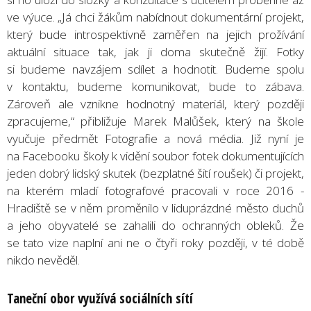
ve výuce. „Já chci žákům nabídnout dokumentární projekt,
který bude introspektivně zaměřen na jejich prožívání
aktuální situace tak, jak ji doma skutečně žijí. Fotky
si budeme navzájem sdílet a hodnotit. Budeme spolu
v kontaktu, budeme komunikovat, bude to zábava.
Zároveň ale vznikne hodnotný materiál, který později
zpracujeme,“ přibližuje Marek Malůšek, který na škole
vyučuje předmět Fotografie a nová média. Již nyní je
na Facebooku školy k vidění soubor fotek dokumentujících
jeden dobrý lidský skutek (bezplatné šití roušek) či projekt,
na kterém mladí fotografové pracovali v roce 2016 -
Hradiště se v něm proměnilo v liduprázdné město duchů
a jeho obyvatelé se zahalili do ochranných obleků. Že
se tato vize naplní ani ne o čtyři roky později, v té době
nikdo nevěděl.
Taneční obor využívá sociálních sítí