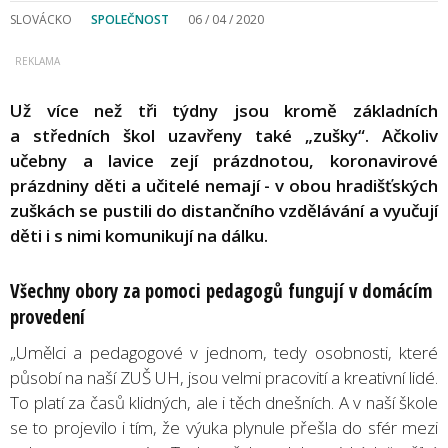
SLOVÁCKO
SPOLEČNOST
06 / 04 / 2020
Už více než tři týdny jsou kromě základních
a středních škol uzavřeny také „zušky“. Ačkoliv
učebny a lavice zejí prázdnotou, koronavirové
prázdniny děti a učitelé nemají - v obou hradišťských
zuškách se pustili do distančního vzdělávání a vyučují
děti i s nimi komunikují na dálku.
Všechny obory za pomoci pedagogů fungují v domácím
provedení
„Umělci a pedagogové v jednom, tedy osobnosti, které
působí na naší ZUŠ UH, jsou velmi pracovití a kreativní lidé.
To platí za časů klidných, ale i těch dnešních. A v naší škole
se to projevilo i tím, že výuka plynule přešla do sfér mezi