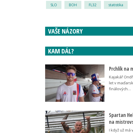
SLO
BOH
FL32
statistika
VAŠE NÁZORY
KAM DÁL?
Prchlík na 
Kajakář Ondře
let v maďars
finálových…
Spartan Hel
na mistrovs
I když už má 