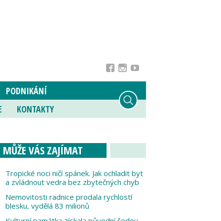
PODNIKÁNÍ
E
KONTAKTY
MŮŽE VÁS ZAJÍMAT
Tropické noci ničí spánek. Jak ochladit byt
a zvládnout vedra bez zbytečných chyb
Nemovitosti radnice prodala rychlostí
blesku, vydělá 83 milionů
Kulturní památka získala původní šedou