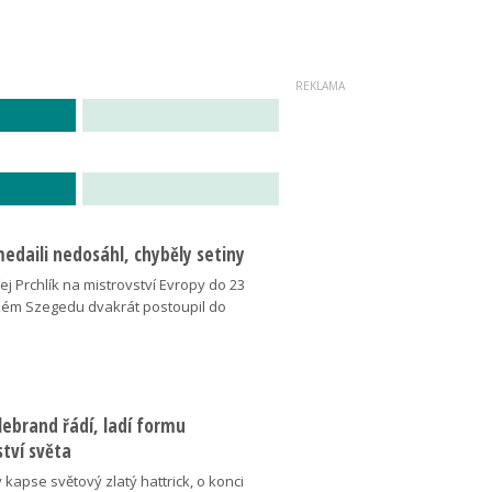
medaili nedosáhl, chyběly setiny
j Prchlík na mistrovství Evropy do 23
kém Szegedu dvakrát postoupil do
ebrand řádí, ladí formu
tví světa
v kapse světový zlatý hattrick, o konci