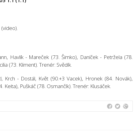
5 1:1 (1:1)
(video).
n, Havlík - Mareček (73. Šimko), Daníček - Petržela (78.
cilia (73. Kliment). Trenér: Svědík.
, Krch - Dostál, Květ (90.+3 Vacek), Hronek (84. Novák),
4. Keita), Puškáč (78. Osmančík). Trenér: Klusáček.