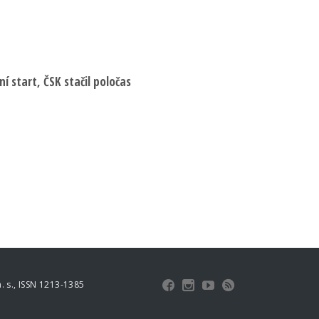
í start, ČSK stačil poločas
 s., ISSN 1213-1385