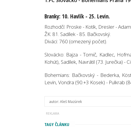
1.FC Slovácko - Bohemians Praha 190
Branky:
10. Havlík - 25. Levin.
Rozhodčí:
Proske - Kotík, Dresler - Adam 
ŽK: 81.
Sadílek - 85. Bačkovský.
Diváci:
760 (omezený počet).
Slovácko:
Bajza - Tomič, Kadlec, Hofman
Kohút), Sadílek, Navrátil (73. Jurečka) - Ci
Bohemians:
Bačkovský - Bederka, Köstl
Levin, Vondra (90.+3 Kosek) - Pulkrab (8
autor:
Aleš Mazúrek
TAGY ČLÁNKU