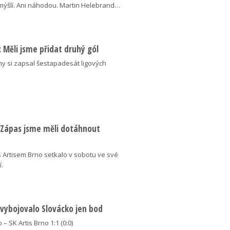
ýšlí. Ani náhodou. Martin Helebrand…
ý: Měli jsme přidat druhý gól
ny si zapsal šestapadesát ligových
: Zápas jsme měli dotáhnout
 Artisem Brno setkalo v sobotu ve své
í.
 vybojovalo Slovácko jen bod
 – SK Artis Brno 1:1 (0:0)