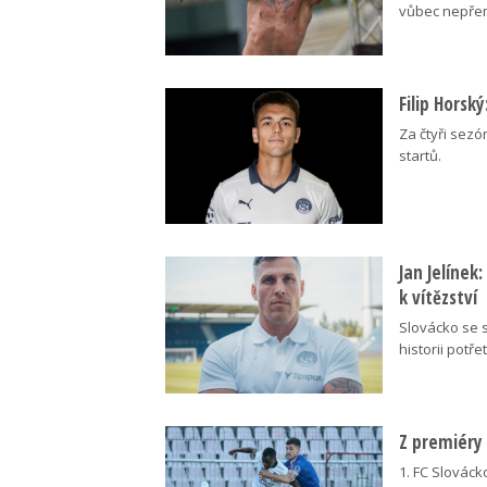
vůbec nepřem
Filip Horsk
Za čtyři sezó
startů.
Jan Jelínek
k vítězství
Slovácko se s
historii potřet
Z premiéry
1. FC Slovácko