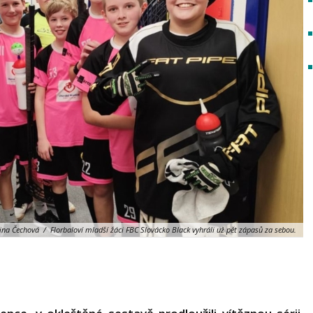
ina Čechová / Florbaloví mladší žáci FBC Slovácko Black vyhráli už pět zápasů za sebou.