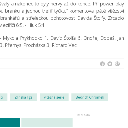
bývaly a nakonec to byly nervy až do konce. Při power play
 branku a jednou trefili tyčku,“ komentoval páté vítězství
brankářů a střeleckou pohotovost Davida Štolfy. Zrcadlo
eziříčí 6:5, - Hluk 5:4.
- Mykola Prykhodko 1, David Štolfa 6, Ondřej Dobeš, Jan
3, Přemysl Procházka 3, Richard Vecl.
ci
Zlínská liga
vítězná série
Bedřich Chromek