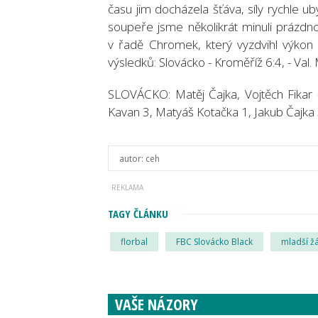
času jim docházela šťáva, síly rychle u
soupeře jsme několikrát minuli prázdnou
v řadě Chromek, který vyzdvihl výkon 
výsledků: Slovácko - Kroměříž 6:4, - Val. M
SLOVÁCKO: Matěj Čajka, Vojtěch Fikar 
Kavan 3, Matyáš Kotačka 1, Jakub Čajka 
autor:
ceh
TAGY ČLÁNKU
florbal
FBC Slovácko Black
mladší žá
VAŠE NÁZORY