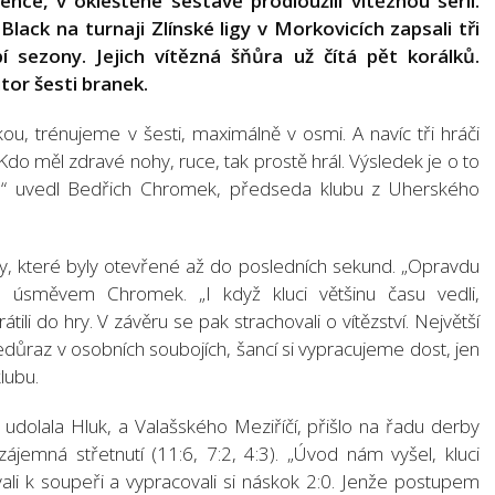
ence, v okleštěné sestavě prodloužili vítěznou sérii.
Black na turnaji Zlínské ligy v Morkovicích zapsali tři
bí sezony. Jejich vítězná šňůra už čítá pět korálků.
tor šesti branek.
, trénujeme v šesti, maximálně v osmi. A navíc tři hráči
. Kdo měl zdravé nohy, ruce, tak prostě hrál. Výsledek je o to
li,“ uvedl Bedřich Chromek, předseda klubu z Uherského
y, které byly otevřené až do posledních sekund. „Opravdu
s úsměvem Chromek. „I když kluci většinu času vedli,
li do hry. V závěru se pak strachovali o vítězství. Největší
důraz v osobních soubojích, šancí si vypracujeme dost, jen
lubu.
udolala Hluk, a Valašského Meziříčí, přišlo na řadu derby
zájemná střetnutí (11:6, 7:2, 4:3). „Úvod nám vyšel, kluci
vali k soupeři a vypracovali si náskok 2:0. Jenže postupem