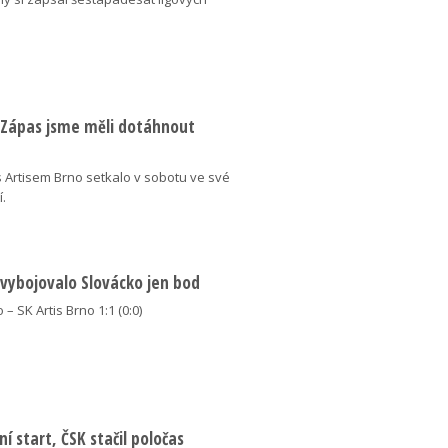
: Zápas jsme měli dotáhnout
 Artisem Brno setkalo v sobotu ve své
í.
 vybojovalo Slovácko jen bod
 – SK Artis Brno 1:1 (0:0)
í start, ČSK stačil poločas