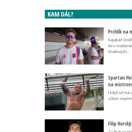
KAM DÁL?
Prchlík na 
Kajakář Ondře
let v maďars
finálových…
Spartan Hel
na mistrovs
I když už má 
vůbec nepřem
Filip Horsk
Za čtyři sezó