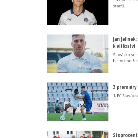
startů.
Jan Jelínek
k vítězství
Slovácko se s
historii potřet
Z premiéry
1. FC Slovácko
Stoprocentn