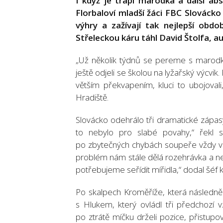
I když je trápí marodka a další abs
Florbaloví mladší žáci FBC Slovácko 
výhry a zažívají tak nejlepší obdo
Střeleckou káru táhl David Štolfa, au
„Už několik týdnů se pereme s marodkou
ještě odjeli se školou na lyžařský výcvik
větším překvapením, kluci to ubojova
Hradiště.
Slovácko odehrálo tři dramatické zápas
to nebylo pro slabé povahy,“ řekl 
po zbytečných chybách soupeře vždy vráti
problém nám stále dělá rozehrávka a ne
potřebujeme seřídit mířidla,“ dodal šéf k
Po skalpech Kroměříže, která následně 
s Hlukem, který ovládl tři předchozí v
po ztrátě míčku drželi pozice, přistupo