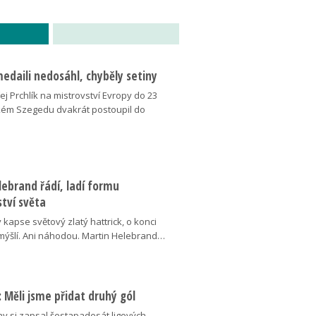
medaili nedosáhl, chyběly setiny
j Prchlík na mistrovství Evropy do 23
kém Szegedu dvakrát postoupil do
ebrand řádí, ladí formu
tví světa
v kapse světový zlatý hattrick, o konci
ýšlí. Ani náhodou. Martin Helebrand…
ý: Měli jsme přidat druhý gól
ny si zapsal šestapadesát ligových