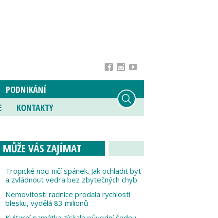
PODNIKÁNÍ
E
KONTAKTY
MŮŽE VÁS ZAJÍMAT
Tropické noci ničí spánek. Jak ochladit byt
a zvládnout vedra bez zbytečných chyb
Nemovitosti radnice prodala rychlostí
blesku, vydělá 83 milionů
Kulturní památka získala původní šedou