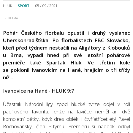
HLUK
SPORT
05 / 09 / 2021
Pohár Českého florbalu opustil i druhý vyslanec
Uherskohradišťska. Po florbalistech FBC Slovácko,
kteří před týdnem nestačili na Aligátory z Klobouků
u Brna, vypadl hned při své letošní pohárové
premiéře také Spartak Hluk. Ve třetím kole
se poklonil Ivanovicím na Hané, hrajícím o tři třídy
níž...
Ivanovice na Hané - HLUK 9:7
Účastník Národní ligy zpod hlucké tvrze dojel v roli
papírového favorita. Jenže na lavičce neměl ani dvě
kompletní pětky, když dres oblékl i čtyřiatřicetiletý Pavel
Rochovanský, člen B-týmu. Premiéru si naopak odbyl