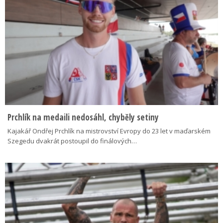
Prchlík na medaili nedosáhl, chyběly setiny
Kajakář Ondřej Prchlík na mistrovství Evropy do 23 let v maďarském
Szegedu dvakrát postoupil do finálových…