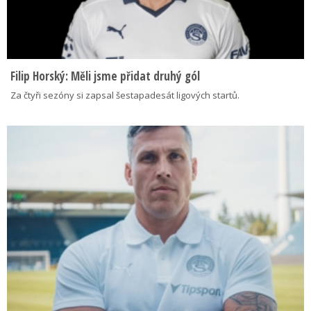
Filip Horský: Měli jsme přidat druhý gól
Za čtyři sezóny si zapsal šestapadesát ligových startů.