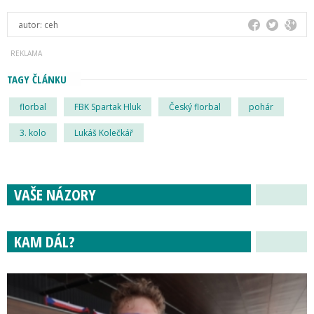
autor:
ceh
TAGY ČLÁNKU
florbal
FBK Spartak Hluk
Český florbal
pohár
3. kolo
Lukáš Kolečkář
VAŠE NÁZORY
KAM DÁL?