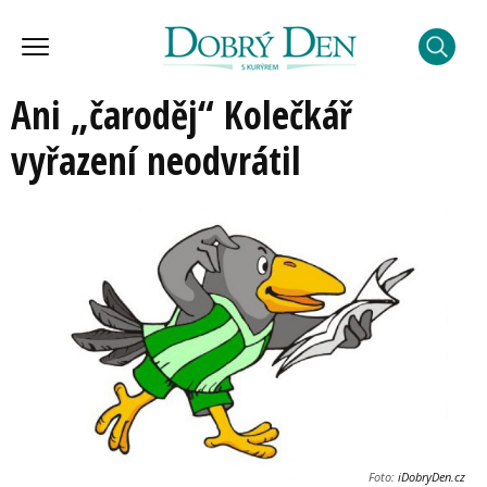
Ani „čaroděj“ Kolečkář
vyřazení neodvrátil
Foto:
iDobryDen.cz