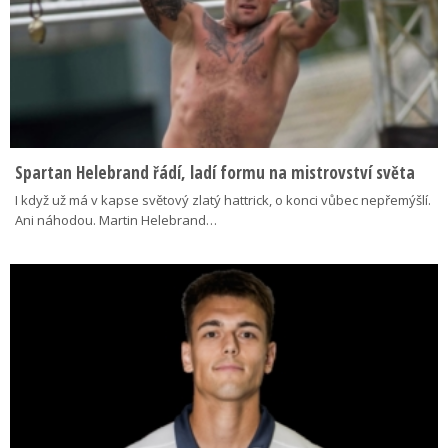
Spartan Helebrand řádí, ladí formu na mistrovství světa
I když už má v kapse světový zlatý hattrick, o konci vůbec nepřemýšlí.
Ani náhodou. Martin Helebrand…