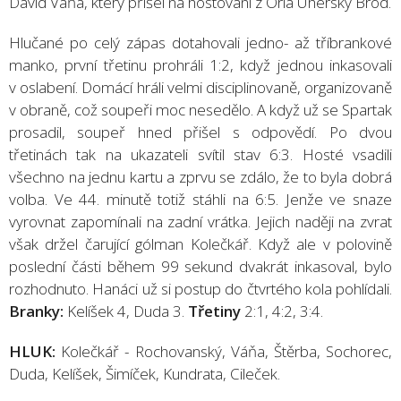
David Váňa, který přišel na hostování z Orla Uherský Brod.
Hlučané po celý zápas dotahovali jedno- až tříbrankové
manko, první třetinu prohráli 1:2, když jednou inkasovali
v oslabení. Domácí hráli velmi disciplinovaně, organizovaně
v obraně, což soupeři moc nesedělo. A když už se Spartak
prosadil, soupeř hned přišel s odpovědí. Po dvou
třetinách tak na ukazateli svítil stav 6:3. Hosté vsadili
všechno na jednu kartu a zprvu se zdálo, že to byla dobrá
volba. Ve 44. minutě totiž stáhli na 6:5. Jenže ve snaze
vyrovnat zapomínali na zadní vrátka. Jejich naději na zvrat
však držel čarující gólman Kolečkář. Když ale v polovině
poslední části během 99 sekund dvakrát inkasoval, bylo
rozhodnuto. Hanáci už si postup do čtvrtého kola pohlídali.
Branky:
Kelíšek 4, Duda 3.
Třetiny
2:1, 4:2, 3:4.
HLUK:
Kolečkář - Rochovanský, Váňa, Štěrba, Sochorec,
Duda, Kelíšek, Šimíček, Kundrata, Cileček.