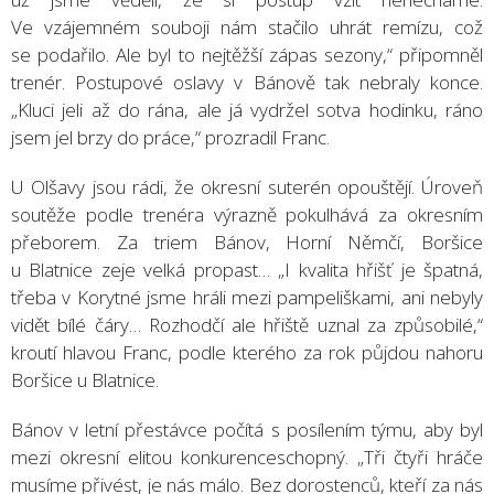
Ve vzájemném souboji nám stačilo uhrát remízu, což
se podařilo. Ale byl to nejtěžší zápas sezony,“ připomněl
trenér. Postupové oslavy v Bánově tak nebraly konce.
„Kluci jeli až do rána, ale já vydržel sotva hodinku, ráno
jsem jel brzy do práce,“ prozradil Franc.
U Olšavy jsou rádi, že okresní suterén opouštějí. Úroveň
soutěže podle trenéra výrazně pokulhává za okresním
přeborem. Za triem Bánov, Horní Němčí, Boršice
u Blatnice zeje velká propast… „I kvalita hřišť je špatná,
třeba v Korytné jsme hráli mezi pampeliškami, ani nebyly
vidět bílé čáry… Rozhodčí ale hřiště uznal za způsobilé,“
kroutí hlavou Franc, podle kterého za rok půjdou nahoru
Boršice u Blatnice.
Bánov v letní přestávce počítá s posílením týmu, aby byl
mezi okresní elitou konkurenceschopný. „Tři čtyři hráče
musíme přivést, je nás málo. Bez dorostenců, kteří za nás