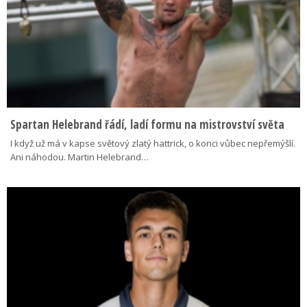
Spartan Helebrand řádí, ladí formu na mistrovství světa
I když už má v kapse světový zlatý hattrick, o konci vůbec nepřemýšlí.
Ani náhodou. Martin Helebrand…