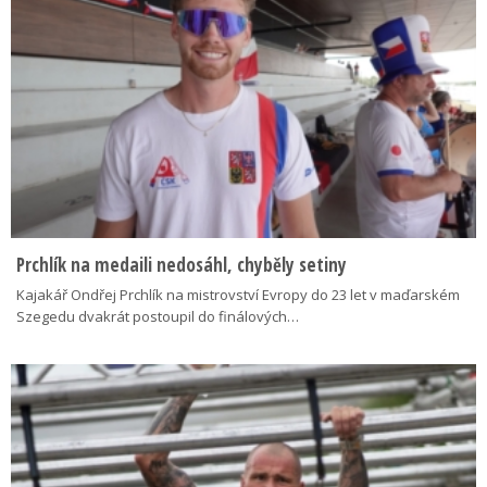
Prchlík na medaili nedosáhl, chyběly setiny
Kajakář Ondřej Prchlík na mistrovství Evropy do 23 let v maďarském
Szegedu dvakrát postoupil do finálových…