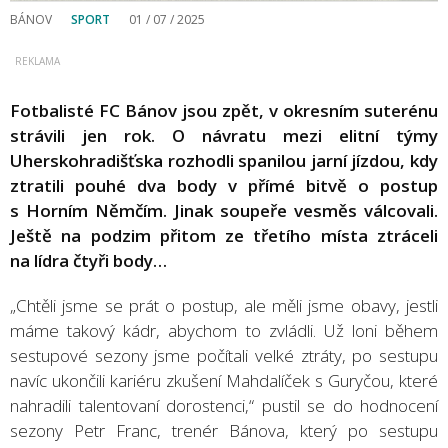
BÁNOV
SPORT
01 / 07 / 2025
Fotbalisté FC Bánov jsou zpět, v okresním suterénu
strávili jen rok. O návratu mezi elitní týmy
Uherskohradišťska rozhodli spanilou jarní jízdou, kdy
ztratili pouhé dva body v přímé bitvě o postup
s Horním Němčím. Jinak soupeře vesměs válcovali.
Ještě na podzim přitom ze třetího místa ztráceli
na lídra čtyři body…
„Chtěli jsme se prát o postup, ale měli jsme obavy, jestli
máme takový kádr, abychom to zvládli. Už loni během
sestupové sezony jsme počítali velké ztráty, po sestupu
navíc ukončili kariéru zkušení Mahdalíček s Guryčou, které
nahradili talentovaní dorostenci,“ pustil se do hodnocení
sezony Petr Franc, trenér Bánova, který po sestupu