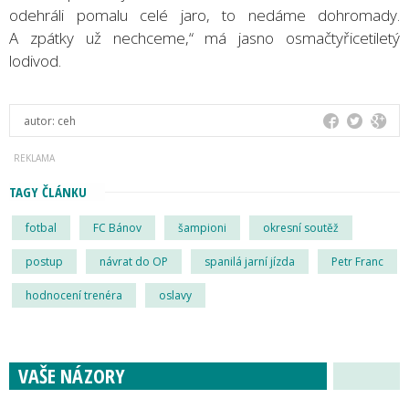
odehráli pomalu celé jaro, to nedáme dohromady.
A zpátky už nechceme,“ má jasno osmačtyřicetiletý
lodivod.
autor:
ceh
TAGY ČLÁNKU
fotbal
FC Bánov
šampioni
okresní soutěž
postup
návrat do OP
spanilá jarní jízda
Petr Franc
hodnocení trenéra
oslavy
VAŠE NÁZORY