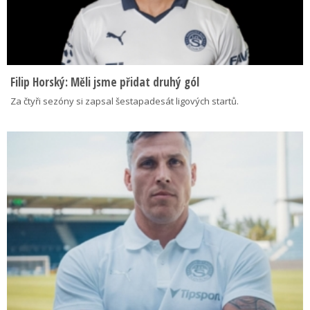
Filip Horský: Měli jsme přidat druhý gól
Za čtyři sezóny si zapsal šestapadesát ligových startů.