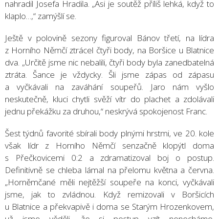
nahradil Josefa Hradila. „Asi je soutěž příliš lehká, když to
klaplo…,“ zamýšlí se.
Ještě v polovině sezony figuroval Bánov třetí, na lídra
z Horního Němčí ztrácel čtyři body, na Boršice u Blatnice
dva. „Určitě jsme nic nebalili, čtyři body byla zanedbatelná
ztráta. Šance je vždycky. Šli jsme zápas od zápasu
a vyčkávali na zaváhání soupeřů. Jaro nám vyšlo
neskutečně, kluci chytli svěží vítr do plachet a zdolávali
jednu překážku za druhou,“ neskrývá spokojenost Franc.
Šest týdnů favorité sbírali body plnými hrstmi, ve 20. kole
však lídr z Horního Němčí senzačně klopýtl doma
s Přečkovicemi 0:2 a zdramatizoval boj o postup.
Definitivně se chleba lámal na přelomu května a června.
„Horněmčané měli nejtěžší soupeře na konci, vyčkávali
jsme, jak to zvládnou. Když remizovali v Boršicích
u Blatnice a překvapivě i doma se Starým Hrozenkovem,
už jsme věděli, že si postup vzít nenecháme.