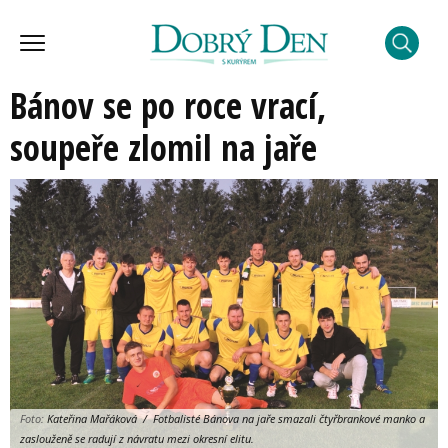
Bánov se po roce vrací,
soupeře zlomil na jaře
Foto:
Kateřina Mařáková / Fotbalisté Bánova na jaře smazali čtyřbrankové manko a
zaslouženě se radují z návratu mezi okresní elitu.