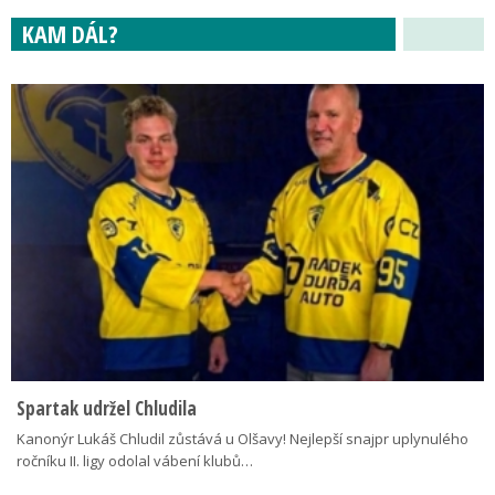
KAM DÁL?
Spartak udržel Chludila
Kanonýr Lukáš Chludil zůstává u Olšavy! Nejlepší snajpr uplynulého
ročníku II. ligy odolal vábení klubů…