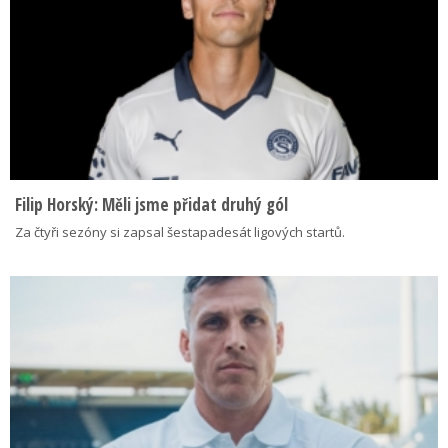
Filip Horský: Měli jsme přidat druhý gól
Za čtyři sezóny si zapsal šestapadesát ligových startů.