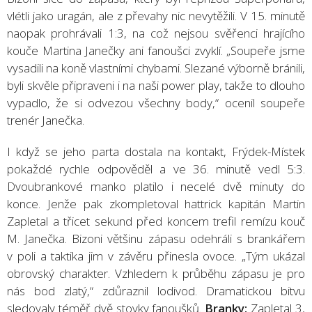
vlétli jako uragán, ale z převahy nic nevytěžili. V 15. minutě
naopak prohrávali 1:3, na což nejsou svěřenci hrajícího
kouče Martina Janečky ani fanoušci zvyklí. „Soupeře jsme
vysadili na koně vlastními chybami. Slezané výborně bránili,
byli skvěle připraveni i na naši power play, takže to dlouho
vypadlo, že si odvezou všechny body,“ ocenil soupeře
trenér Janečka.
I když se jeho parta dostala na kontakt, Frýdek-Místek
pokaždé rychle odpověděl a ve 36. minutě vedl 5:3.
Dvoubrankové manko platilo i necelé dvě minuty do
konce. Jenže pak zkompletoval hattrick kapitán Martin
Zapletal a třicet sekund před koncem trefil remízu kouč
M. Janečka. Bizoni většinu zápasu odehráli s brankářem
v poli a taktika jim v závěru přinesla ovoce. „Tým ukázal
obrovský charakter. Vzhledem k průběhu zápasu je pro
nás bod zlatý,“ zdůraznil lodivod. Dramatickou bitvu
sledovaly téměř dvě stovky fanoušků.
Branky:
Zapletal 3,