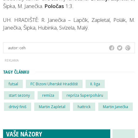
Šipka, M. Janečka.
Poločas
1:3.
UH. HRADIŠTĚ: R. Janečka – Lapčík, Zapletal, Polák, M.
Janečka, Šipka, Hubinka, Svízela, Malý.
autor:
ceh
TAGY ČLÁNKU
futsal
FC Bizoni Uherské Hradiště
II. liga
start sezony
remíza
repríza Superpoháru
drtivý finiš
Martin Zapletal
hattrick
Martin Janečka
VAŠE NÁZORY