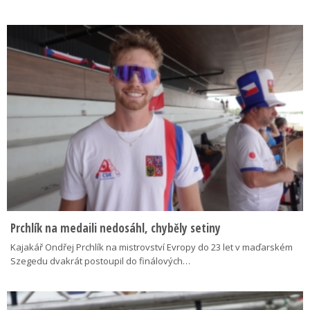
Prchlík na medaili nedosáhl, chyběly setiny
Kajakář Ondřej Prchlík na mistrovství Evropy do 23 let v maďarském
Szegedu dvakrát postoupil do finálových…