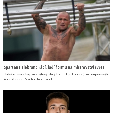
Spartan Helebrand řádí, ladí formu na mistrovství světa
I když už má v kapse světový zlatý hattrick, o konci vůbec nepřemýšlí.
Ani náhodou. Martin Helebrand…