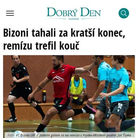
Bizoni tahali za kratší konec,
remízu trefil kouč
Foto:
FC Bizoni UH / Jedním gólem se na remíze s Frýdke-Místkem podílel Jan Šipka.