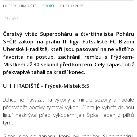
UHERSKÉ HRADIŠTĚ
SPORT
01 / 10 / 2025
Čerstvý vítěz Superpoháru a čtvrtfinalista Poháru
SFČR zakopl na prahu II. ligy. Futsalisté FC Bizoni
Uherské Hradiště, kteří jsou pasovaní na největšího
favorita na postup, zachránili remízu s Frýdkem-
Místkem až 30 sekund před koncem. Celý zápas totiž
překvapivě tahali za kratší konec.
UH. HRADIŠTĚ – Frýdek-Místek 5:5
„Chceme navázat na výkony z minulé sezony a nadále
předvádět poctivý týmový výkon. Cílem je vyhrát druhou
ligu,“ neskrýval před výkopem Jan Šipka, jeden z pilířů
týmu.
Bizoni sice do zápasu, který byl reprízou Superpoháru,