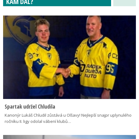
KAM DÁL?
Spartak udržel Chludila
Kanonýr Lukáš Chludil zůstává u Olšavy! Nejlepší snajpr uplynulého
ročníku II. ligy odolal vábení klubů…