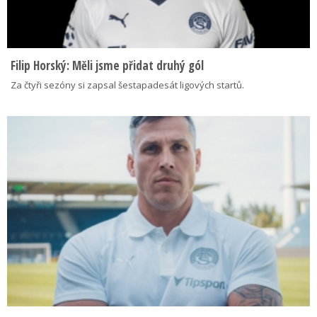
Filip Horský: Měli jsme přidat druhý gól
Za čtyři sezóny si zapsal šestapadesát ligových startů.