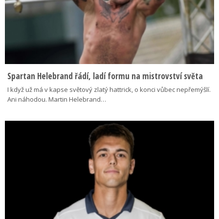
Spartan Helebrand řádí, ladí formu na mistrovství světa
I když už má v kapse světový zlatý hattrick, o konci vůbec nepřemýšlí.
Ani náhodou. Martin Helebrand…