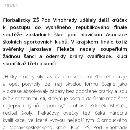
Florbalistky ZŠ Pod Vinohrady udělaly další krůček
k postupu do vysněného republikového finále
soutěže základních škol pod hlavičkou Asociace
školních sportovních klubů. V krajském finále totiž
svěřenky Jaroslava Flekače nedaly soupeřkám
žádnou šanci a odemkly brány kvalifikace. Kluci
skončili až třetí a končí.
„Holky změřily síly s vítězi okresních kol Zlínského kraje
a opět potvrdily, že mají skvělou formu. Stejně jako
v okrese absolvovaly zápasy bez obdržené branky a jsou
blíž k sezónnímu cíli, kterým je postup do finále mezi šest
nejlepších týmů republiky,“ prohlásil Zdeněk Moštěk,
ředitel školy. Flekačovy ovečky teď čeká náročná
kvalifikace, ve které vyzvou nejlepší tým Olomouckého
a Moravskoslezského kraje. Kluci ZŠ Pod Vinohrady