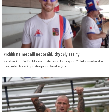
Prchlík na medaili nedosáhl, chyběly setiny
Kajakář Ondřej Prchlík na mistrovství Evropy do 23 let v maďarském
Szegedu dvakrát postoupil do finálových…