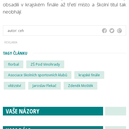
obsadili v krajském finále až třetí místo a školní titul tak
neobhájí.
autor:
ceh
TAGY ČLÁNKU
florbal
ZŠ Pod Vinohrady
Asociace školních sportovních klubů
krajské finále
vítězství
Jaroslav Flekač
Zdeněk Moštěk
VAŠE NÁZORY